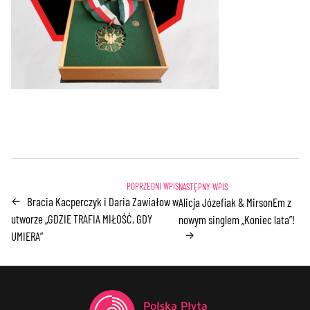
Bracia Kacperczyk i Daria Zawiałow w
←
Alicja Józefiak & MirsonEm z
utworze „GDZIE TRAFIA MIŁOŚĆ, GDY
nowym singlem „Koniec lata”!
→
UMIERA”