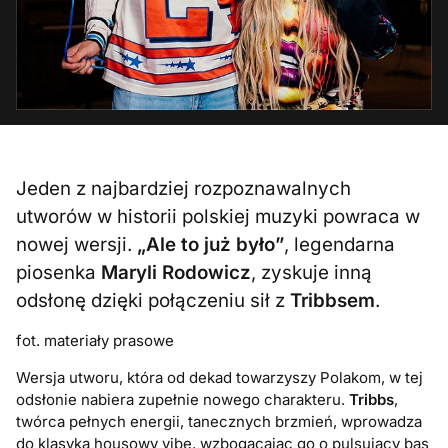
Jeden z najbardziej rozpoznawalnych
utworów w historii polskiej muzyki powraca w
nowej wersji.
„Ale to już było”
, legendarna
piosenka
Maryli Rodowicz
, zyskuje inną
odsłonę dzięki połączeniu sił z
Tribbsem
.
fot. materiały prasowe
Wersja utworu, która od dekad towarzyszy Polakom, w tej
odsłonie nabiera zupełnie nowego charakteru.
Tribbs
,
twórca pełnych energii, tanecznych brzmień, wprowadza
do klasyka housowy vibe, wzbogacając go o pulsujący bas