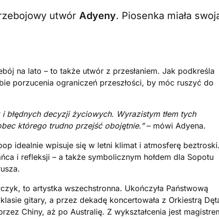
przebojowy utwór
Adyeny
. Piosenka miała swoj
ebój na lato – to także utwór z przesłaniem. Jak podkreśla
bie porzucenia ograniczeń przeszłości, by móc ruszyć do
k i błędnych decyzji życiowych. Wyrazistym tłem tych
bec którego trudno przejść obojętnie.”
– mówi Adyena.
idealnie wpisuje się w letni klimat i atmosferę beztroski
ńca i refleksji – a także symbolicznym hołdem dla Sopotu
rusza.
czyk, to artystka wszechstronna. Ukończyła Państwową
lasie gitary, a przez dekadę koncertowała z Orkiestrą Dęt
zez Chiny, aż po Australię. Z wykształcenia jest magistre