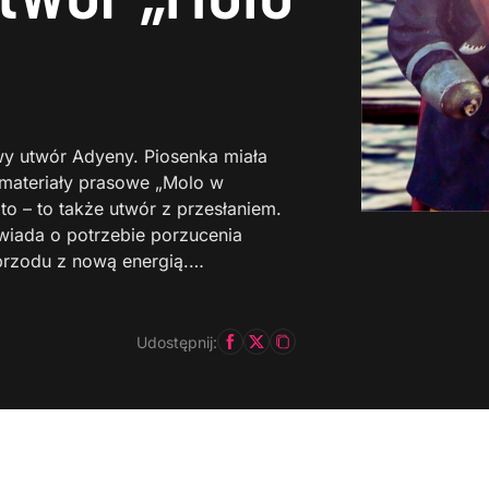
wy utwór Adyeny. Piosenka miała
 materiały prasowe „Molo w
to – to także utwór z przesłaniem.
wiada o potrzebie porzucenia
przodu z nową energią.…
Udostępnij: