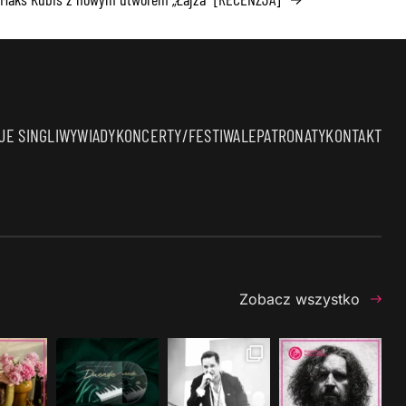
E SINGLI
WYWIADY
KONCERTY/FESTIWALE
PATRONATY
KONTAKT
Zobacz wszystko