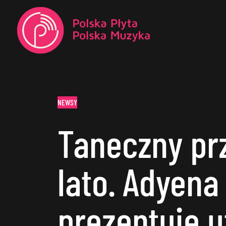
NEWSY
Taneczny pr
lato. Adyena
prezentuje u