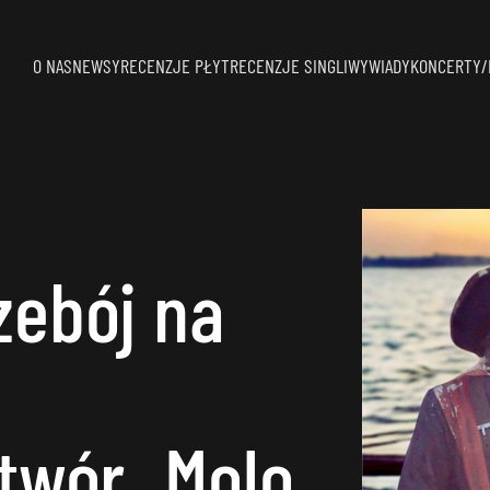
O NAS
NEWSY
RECENZJE PŁYT
RECENZJE SINGLI
WYWIADY
KONCERTY/
zebój na
twór „Molo