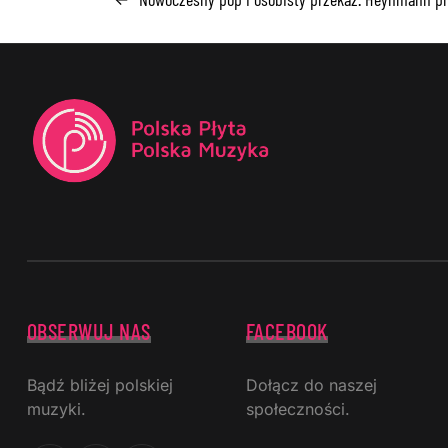
OBSERWUJ NAS
FACEBOOK
Bądź bliżej polskiej
Dołącz do naszej
muzyki.
społeczności.
Facebook
Instagram
YouTube