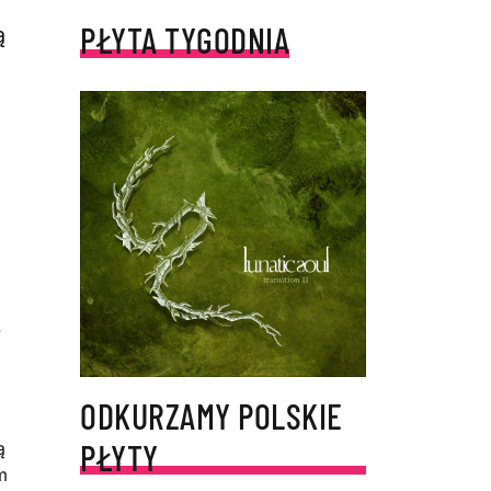
PŁYTA TYGODNIA
ą
.
ODKURZAMY POLSKIE
PŁYTY
ą
m