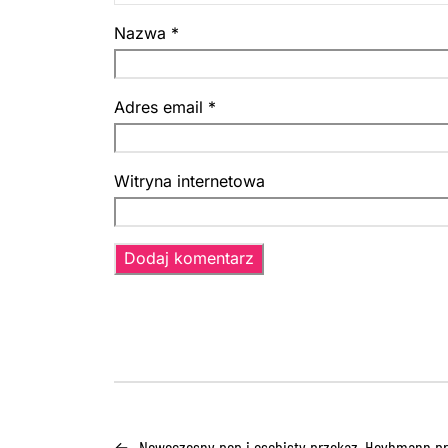
Nazwa
*
Adres email
*
Witryna internetowa
Nowoczesny pop i osobisty przekaz. Heyhmann pre
←