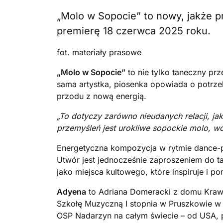
„Molo w Sopocie” to nowy, jakże 
premierę 18 czerwca 2025 roku.
fot. materiały prasowe
„Molo w Sopocie”
to nie tylko taneczny prz
sama artystka, piosenka opowiada o potrze
przodu z nową energią.
„To dotyczy zarówno nieudanych relacji, ja
przemyśleń jest urokliwe sopockie molo, wo
Energetyczna kompozycja w rytmie dance-pop 
Utwór jest jednocześnie zaproszeniem do ta
jako miejsca kultowego, które inspiruje i po
Adyena
to Adriana Domeracki z domu Kraw
Szkołę Muzyczną I stopnia w Pruszkowie w k
OSP Nadarzyn na całym świecie – od USA, pr