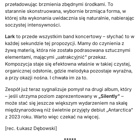
przeładowując brzmienia zbędnymi środkami. To
starannie skonstruowana, wybornie brzmiąca forma, w
której siła wykonania uwidacznia się naturalnie, nabierając
soczystej intensywności.
Lark
to przede wszystkim band koncertowy – słychać to w
każdej sekundzie tej propozycji. Mamy do czynienia z
żywą materią, która nie została podrasowana sztucznymi
elementami, mającymi „uatrakcyjnić” przekaz.
Kompozycja staje się efektowna właśnie w takiej czystej,
organicznej odsłonie, gdzie melodyka pozostaje wyraźna,
a przy okazji nośna. I chwała im za to.
Zespół już teraz sygnalizuje pomysł na drugi album, który
– jeśli utrzyma poziom zaprezentowany w
„Silently”
–
może stać się jeszcze większym wydarzeniem na skalę
międzynarodową niż świetnie przyjęty debiut „Antarctica”
z 2023 roku. Warto więc czekać na więcej.
[rec. Łukasz Dębowski]
*****