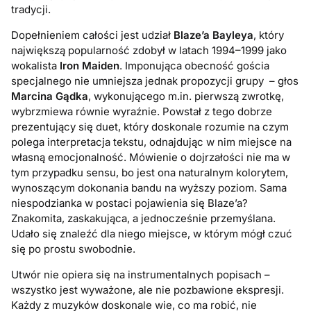
tradycji.
Dopełnieniem całości jest udział
Blaze’a Bayleya
, który
największą popularność zdobył w latach 1994–1999 jako
wokalista
Iron Maiden
. Imponująca obecność gościa
specjalnego nie umniejsza jednak propozycji grupy – głos
Marcina Gądka
, wykonującego m.in. pierwszą zwrotkę,
wybrzmiewa równie wyraźnie. Powstał z tego dobrze
prezentujący się duet, który doskonale rozumie na czym
polega interpretacja tekstu, odnajdując w nim miejsce na
własną emocjonalność. Mówienie o dojrzałości nie ma w
tym przypadku sensu, bo jest ona naturalnym kolorytem,
wynoszącym dokonania bandu na wyższy poziom. Sama
niespodzianka w postaci pojawienia się Blaze’a?
Znakomita, zaskakująca, a jednocześnie przemyślana.
Udało się znaleźć dla niego miejsce, w którym mógł czuć
się po prostu swobodnie.
Utwór nie opiera się na instrumentalnych popisach –
wszystko jest wyważone, ale nie pozbawione ekspresji.
Każdy z muzyków doskonale wie, co ma robić, nie