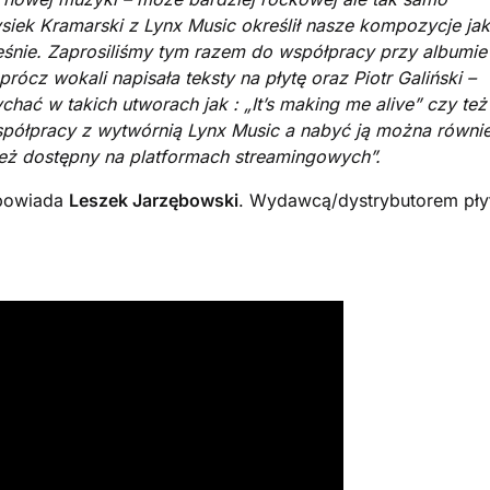
Rysiek Kramarski z Lynx Music określił nasze kompozycje ja
śnie. Zaprosiliśmy tym razem do współpracy przy albumie
rócz wokali napisała teksty na płytę oraz Piotr Galiński –
ychać w takich utworach jak : „It’s making me alive” czy też
współpracy z wytwórnią Lynx Music a nabyć ją można równi
eż dostępny na platformach streamingowych”.
dpowiada
Leszek Jarzębowski
. Wydawcą/dystrybutorem pły