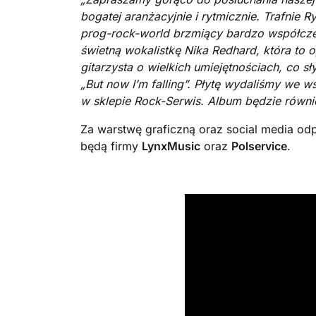
bogatej aranżacyjnie i rytmicznie. Trafnie 
prog-rock-world brzmiący bardzo współcze
świetną wokalistkę Nika Redhard, która to op
gitarzysta o wielkich umiejętnościach, co sł
„But now I’m falling”. Płytę wydaliśmy we 
w sklepie Rock-Serwis. Album będzie równi
Za warstwę graficzną oraz social media o
będą firmy
LynxMusic
oraz
Polservice
.