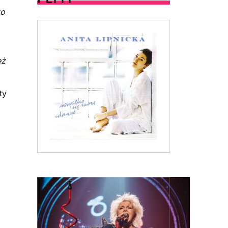
ko
eż
ty