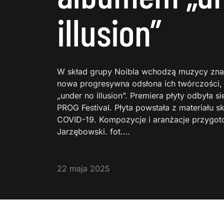
illusion”
W skład grupy Noibla wchodzą muzycy znani
nowa progresywna odsłona ich twórczości, k
„under no illusion”. Premiera płyty odbyła s
PROG Festival. Płyta powstała z materiał
COVID-19. Kompozycje i aranżacje przygoto
Jarzębowski. fot.…
22 maja 2025