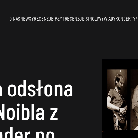
O NAS
NEWSY
RECENZJE PŁYT
RECENZJE SINGLI
WYWIADY
KONCERTY/
 odsłona
Noibla z
der no