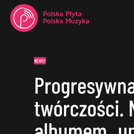
NEWSY
Progresywna
twórczości. 
albumem „un