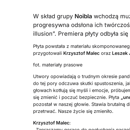
W skład grupy
Noibla
wchodzą muz
progresywna odsłona ich twórczośc
illusion”. Premiera płyty odbyła si
Płyta powstała z materiału skomponowaneg
przygotowali
Krzysztof Malec
oraz
Leszek 
fot. materiały prasowe
Utwory opowiadają o trudnym okresie pandem
do tej pory odczuwa skutki spustoszenia, 
głowach kotłują się myśli i emocje, prób
się zmienić i poczuć bezpiecznie. Płyta
„und
pozostał w naszej głowie. Stawia brutalną d
przetrwać. Nasze życie się zmieniło.
Krzysztof Malec
:
„Zapraszamy gorąco do posłuchania naszej