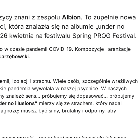
ycy znani z zespołu
Albion
. To zupełnie nowa
i, która znalazła się na albumie „under no
ę 26 kwietnia na festiwalu Spring PROG Festival.
o w czasie pandemii COVID-19. Kompozycje i aranżacje
Jarzębowski
.
ii, izolacji i strachu. Wiele osób, szczególnie wrażliwych
jakie pandemia wywołała w naszej psychice. W naszych
ujemy znaleźć sens… próbujemy się dopasować… próbujemy
er no illusions”
mierzy się ze strachem, który nadal
iagnozę: musisz być silny, brutalny i odporny, aby
 nowej muzyki – może bardziej rockowej ale tak samo