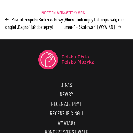
Powrót zespołu Bielizna. Nowy
„Blues-rock nigdy tak naprawdę nie
←
singiel „Bagno” już dostępny!
umarł” – Skołowani [WYWIAD]
→
O NAS
NEWSY
RECENZJE PŁYT
RECENZJE SINGLI
WYWIADY
KONCERTY/FESTIWALE