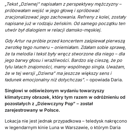
„Tekst „Dziwnej” napisałam z perspektywy mężczyzny –
próbowałam wejść w jego głowę i spróbować
zracjonalizować jego zachowania. Refreny z kolei, zostały
napisane już w rodzaju żeńskim. Od samego początku ten
utwór był dialogiem w relacji damsko-męskiej.
Gdy Artur na próbie przed koncertem zaśpiewał pierwszą
zwrotkę tego numeru – oniemiałam. Zdałam sobie sprawę,
że ta melodia i tekst były wręcz stworzone dla niego – dla
jego barwy głosu i wrażliwości. Bardzo się cieszę, że po
tylu latach znajomości, mamy wspólnego singla. Uważam,
że w tej wersji „Dziwna” ma jeszcze większy sens i
ładunek emocjonalny niż dotychczas”.
– opowiada Daria.
Singlowi w odświeżonym wydaniu towarzyszy
klimatyczny obrazek, który tym razem w odróżnieniu od
pozostałych z „Dziewczyny Pop” – został
zarejestrowany w Polsce.
Lokacja nie jest jednak przypadkowa – teledysk nakręcono
w legendarnym kinie Luna w Warszawie, o którym Daria