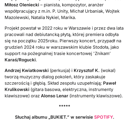
Miłosz Oleniecki
– pianista, kompozytor, aranżer
współpracujący z m.in. P. Unity, Michał Urbaniak, Wojtek
Mazolewski, Natalia Nykiel, Marika.
Projekt powstał w 2022 roku w Warszawie i przez dwa lata
pracowali nad debiutancką płytą, której premiera odbyła
się na początku 2025roku. Pierwszy koncert, przypadł na
grudzień 2024 roku w warszawskim klubie Stodoła, jako
support na pożegnalnej trasie koncertowej 'Znikam’
Karaś/Rogucki
.
Andrzej Kwiatkowski
(perkusja) i
Krzysztof K.
(wokal)
tworzą muzyczny dialog pokoleń, który zaskakuje
szczerością i głębią. Skład zespołu uzupełniają;
Paweł
Krulikowski
(gitara basowa, elektryczna, instrumenty
klawiszowe) oraz
Alonso Lenar
(instrumenty klawiszowe).
*****
Słuchaj albumu „BUKIET.” w serwisie
SPOTIFY
.