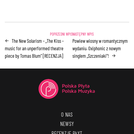
The New Solarism – „The Kiss –
Powiew wiosny w romantycznym
←
music for an unperformed theatre
wydaniu. Oxiphonic z nowym
piece by Tomas Blum” [RECENZJA]
singlem „Szczeniaki”!
→
O NAS
NEWSY
RECENZJE PŁYT