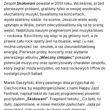
Zespół
Skołowani
powstał w 2013 roku. Wcześniej, przed
pierwszymi próbami, graliśmy tylko w swojej wyobraźni,
słuchaliśmy muzyki, bywaliśmy na koncertach,
wyobrażaliśmy siebie na scenie. Jeszcze wiele wody
upłynęło w Wiśle, zanim zdecydowaliśmy się na tę scenę
wejść. Najbliższa naszym pragnieniom jest muzyka blues
– rockowa. Rzuciliśmy się więc w jej główny nurt, a że
prawie cały rock oparty jest na bluesie, więc i u nas
można usłyszeć raz smutek, a raz dwunastotaktową
energię. Pierwsze próby, koncerty oraz wydanie
pierwszego albumu
„Wieczny chłopiec”
pokazały
potencjał muzyczny oraz sprecyzowały charakter zespołu,
który zagrać może wszystko, od hard rockowych riffów do
nostalgicznych ballad.
Marek Gaszyński, który pewnego dnia przyjechał do
Ciechocinka, by współorganizować z nami Happy Jazz
Festiwal, napisał tekst do naszej programowej piosenki
pod tytułem
„Skołowani”
. Fragment tekstu:
„Co było, to
było, zapomniane, w nowe melodie zasłuchani. Jadą po
przyszłość, koło w koło, by hymn swój śpiewać,