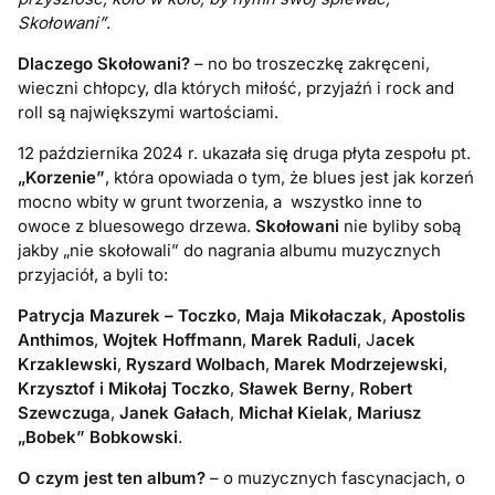
Skołowani”
.
Dlaczego Skołowani?
– no bo troszeczkę zakręceni,
wieczni chłopcy, dla których miłość, przyjaźń i rock and
roll są największymi wartościami.
12 października 2024 r. ukazała się druga płyta zespołu pt.
„Korzenie”
, która opowiada o tym, że blues jest jak korzeń
mocno wbity w grunt tworzenia, a wszystko inne to
owoce z bluesowego drzewa.
Skołowani
nie byliby sobą
jakby „nie skołowali” do nagrania albumu muzycznych
przyjaciół, a byli to:
Patrycja Mazurek – Toczko
,
Maja Mikołaczak
,
Apostolis
Anthimos
,
Wojtek Hoffmann
,
Marek Raduli
, J
acek
Krzaklewski
,
Ryszard Wolbach
,
Marek Modrzejewski
,
Krzysztof i Mikołaj Toczko
,
Sławek Berny
,
Robert
Szewczuga
,
Janek Gałach
,
Michał Kielak
,
Mariusz
„Bobek” Bobkowski
.
O czym jest ten album?
– o muzycznych fascynacjach, o