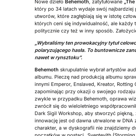
Nowe dzieło
Behemoth
, zatytułowane
„The
który po 34 latach wydaje swój najbardziej
utworów, które zagłębiają się w istotę czł
których ceni się indywidualność, ale każd
politycznie czy też w inny sposób. Założyci
„Wybraliśmy ten prowokacyjny tytuł celowo
polaryzującego hasła. To buntownicze zan
nawet w rynsztoku”.
Behemoth
skrupulatnie wybrał artystów a
albumu. Pieczę nad produkcją albumu spraw
innymi Emperor, Enslaved, Kreator, Rotting C
zapominając przy okazji o swojego rodzaju c
zwykle w przypadku Behemoth, oprawa wizu
zwrócił się do wieloletniego współpracow
Dark Sigil Workshop, aby stworzyć piękną,
innowację jest od dawna utrwalone w DNA
charakter, a w dyskografii nie znajdziemy
początków w postaci „Sventevith (Storming 