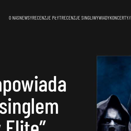
O NAS
NEWSY
RECENZJE PŁYT
RECENZJE SINGLI
WYWIADY
KONCERTY/
apowiada
singlem
Elite”