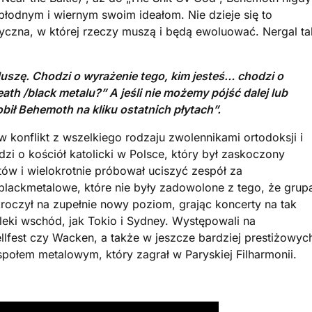
 płodnym i wiernym swoim ideałom. Nie dzieje się to
yczna, w której rzeczy muszą i będą ewoluować. Nergal ta
 duszę. Chodzi o wyrażenie tego, kim jesteś… chodzi o
th /black metalu?” A jeśli nie możemy pójść dalej lub
bił Behemoth na kliku ostatnich płytach”.
 konflikt z wszelkiego rodzaju zwolennikami ortodoksji i
dzi o kościół katolicki w Polsce, który był zaskoczony
ów i wielokrotnie próbował uciszyć zespół za
blackmetalowe, które nie były zadowolone z tego, że grup
oczył na zupełnie nowy poziom, grając koncerty na tak
aleki wschód, jak Tokio i Sydney. Występowali na
llfest czy Wacken, a także w jeszcze bardziej prestiżowyc
połem metalowym, który zagrał w Paryskiej Filharmonii.