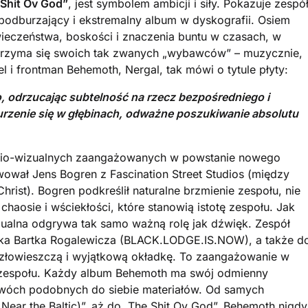
 Shit Ov God”
, jest symbolem ambicji i siły. Pokazuje zespół
 podburzający i ekstremalny album w dyskografii. Osiem
owieczeństwa, boskości i znaczenia buntu w czasach, w
y trzyma się swoich tak zwanych „wybawców” – muzycznie,
el i frontman Behemoth, Nergal, tak mówi o tytule płyty:
, odrzucając subtelność na rzecz bezpośredniego i
urzenie się w głębinach, odważne poszukiwanie absolutu
udio-wizualnych zaangażowanych w powstanie nowego
ował Jens Bogren z Fascination Street Studios (między
hrist). Bogren podkreślił naturalne brzmienie zespołu, nie
haosie i wściekłości, które stanowią istotę zespołu. Jak
alna odgrywa tak samo ważną rolę jak dźwięk. Zespół
nika Bartka Rogalewicza (BLACK.LODGE.IS.NOW), a także d
 złowieszczą i wyjątkową okładkę. To zaangażowanie w
 zespołu. Każdy album Behemoth ma swój odmienny
 dwóch podobnych do siebie materiałów. Od samych
Near the Baltic)”, aż do „The Shit Ov God”, Behemoth nigdy