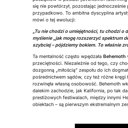
się nie powtórzył, pozostając jednocześnie
przypadkowo. To ambitna dyscyplina artyst
mówi o tej ewolucji:
„Tu nie chodzi o umiejętności, tu chodzi o
myślenie „jak mogę rozszerzyć spektrum dea
szybciej – pójdziemy bokiem. To właśnie zro
Ta mentalność często wpędzała
Behemoth
w
przeciętności. Niezależnie od tego, czy cho
dozgonną „miłością” zespołu do ich dogmat
pośrednictwem sądów, czy też różne kręgi 
rozwinęła własną osobowość. Behemoth wkr
dalekim zachodzie, jak Kalifornia, po tak d
prestiżowych festiwalach, między innymi He
obiektach – są pierwszym ekstremalnym zes