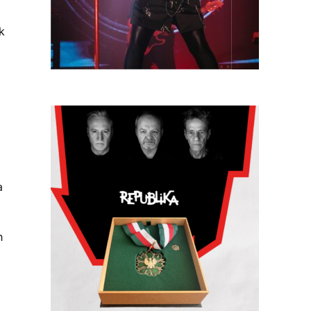
k
a
h