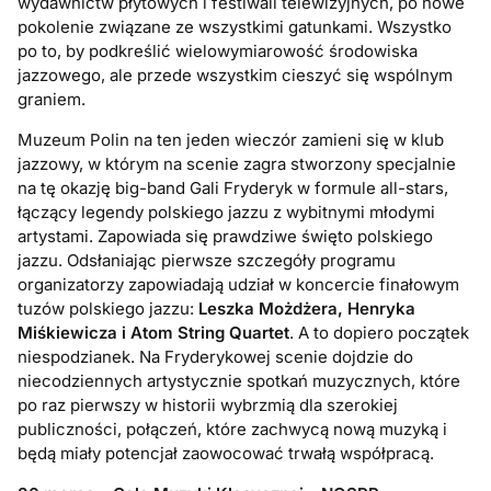
wydawnictw płytowych i festiwali telewizyjnych, po nowe
pokolenie związane ze wszystkimi gatunkami. Wszystko
po to, by podkreślić wielowymiarowość środowiska
jazzowego, ale przede wszystkim cieszyć się wspólnym
graniem.
Muzeum Polin na ten jeden wieczór zamieni się w klub
jazzowy, w którym na scenie zagra stworzony specjalnie
na tę okazję big-band Gali Fryderyk w formule all-stars,
łączący legendy polskiego jazzu z wybitnymi młodymi
artystami. Zapowiada się prawdziwe święto polskiego
jazzu.
Odsłaniając pierwsze szczegóły programu
organizatorzy zapowiadają udział w koncercie finałowym
tuzów polskiego jazzu:
Leszka Możdżera, Henryka
Miśkiewicza i Atom String Quartet
. A to dopiero początek
niespodzianek. Na Fryderykowej scenie dojdzie do
niecodziennych artystycznie spotkań muzycznych, które
po raz pierwszy w historii wybrzmią dla szerokiej
publiczności, połączeń, które zachwycą nową muzyką i
będą miały potencjał zaowocować trwałą współpracą.