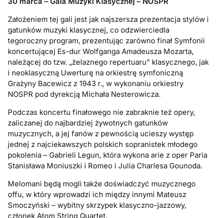
30 marca – Gala Muzyki Klasycznej – NOSPR
Założeniem tej gali jest jak najszersza prezentacja stylów i
gatunków muzyki klasycznej, co odzwierciedla
tegoroczny program, prezentując zarówno finał Symfonii
koncertującej Es-dur Wolfganga Amadeusza Mozarta,
należącej do tzw. „żelaznego repertuaru” klasycznego, jak
i neoklasyczną Uwerturę na orkiestrę symfoniczną
Grażyny Bacewicz z 1943 r., w wykonaniu orkiestry
NOSPR pod dyrekcją Michała Nesterowicza.
Podczas koncertu finałowego nie zabraknie też opery,
zaliczanej do najbardziej żywotnych gatunków
muzycznych, a jej fanów z pewnością ucieszy występ
jednej z najciekawszych polskich sopranistek młodego
pokolenia – Gabrieli Legun, która wykona arie z oper Paria
Stanisława Moniuszki i Romeo i Julia Charlesa Gounoda.
Melomani będą mogli także doświadczyć muzycznego
offu, w który wprowadzi ich między innymi Mateusz
Smoczyński – wybitny skrzypek klasyczno-jazzowy,
członek Atom String Quartet.