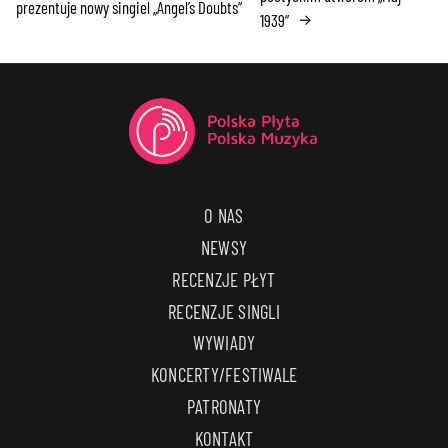
prezentuje nowy singiel „Angel’s Doubts”
1939”
→
O NAS
NEWSY
RECENZJE PŁYT
RECENZJE SINGLI
WYWIADY
KONCERTY/FESTIWALE
PATRONATY
KONTAKT