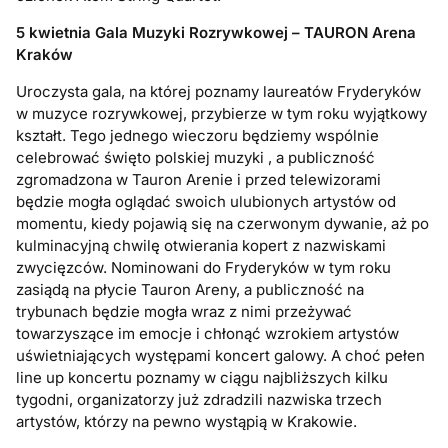
5 kwietnia Gala Muzyki Rozrywkowej – TAURON Arena
Kraków
Uroczysta gala, na której poznamy laureatów Fryderyków
w muzyce rozrywkowej, przybierze w tym roku wyjątkowy
kształt. Tego jednego wieczoru będziemy wspólnie
celebrować święto polskiej muzyki , a publiczność
zgromadzona w Tauron Arenie i przed telewizorami
będzie mogła oglądać swoich ulubionych artystów od
momentu, kiedy pojawią się na czerwonym dywanie, aż po
kulminacyjną chwilę otwierania kopert z nazwiskami
zwycięzców. Nominowani do Fryderyków w tym roku
zasiądą na płycie Tauron Areny, a publiczność na
trybunach będzie mogła wraz z nimi przeżywać
towarzyszące im emocje i chłonąć wzrokiem artystów
uświetniających występami koncert galowy. A choć pełen
line up koncertu poznamy w ciągu najbliższych kilku
tygodni, organizatorzy już zdradzili nazwiska trzech
artystów, którzy na pewno wystąpią w Krakowie.