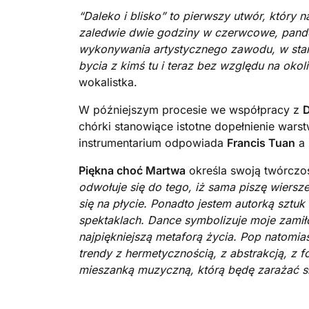
“Daleko i blisko” to pierwszy utwór, który n
zaledwie dwie godziny w czerwcowe, pandem
wykonywania artystycznego zawodu, w stanie
bycia z kimś tu i teraz bez względu na okoli
wokalistka.
W późniejszym procesie we współpracy z
chórki stanowiące istotne dopełnienie warst
instrumentarium odpowiada
Francis Tuan
a 
Piękna choć Martwa
określa swoją twórczo
odwołuje się do tego, iż sama piszę wier
się na płycie. Ponadto jestem autorką sztuk
spektaklach. Dance symbolizuje moje zamiłow
najpiękniejszą metaforą życia. Pop natomias
trendy z hermetycznością, z abstrakcją, z f
mieszanką muzyczną, którą będę zarażać 