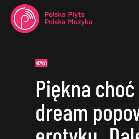
NEWSY
Piękna choć
dream pop
erotyku „Dal