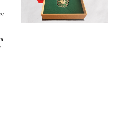
m
ce
wa
e