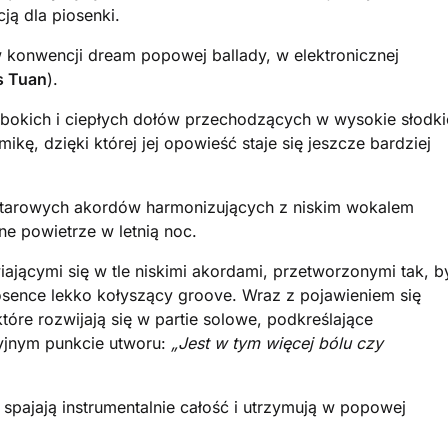
ją dla piosenki.
w konwencji dream popowej ballady, w elektronicznej
s Tuan
).
ębokich i ciepłych dołów przechodzących w wysokie słodki
̨, dzięki której jej opowieść staje się jeszcze bardziej
gitarowych akordów harmonizujących z niskim wokalem
ne powietrze w letnią noc.
ającymi się w tle niskimi akordami, przetworzonymi tak, b
piosence lekko kołyszący groove. Wraz z pojawieniem się
tóre rozwijają się w partie solowe, podkreślające
yjnym punkcie utworu:
„Jest w tym więcej bólu czy
) spajają instrumentalnie całość i utrzymują w popowej