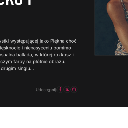
rtystki występującej jako Piękna choć
tęsknocie i nienasyceniu pomimo
nsualna ballada, w której rozkosz i
iczym farby na płótnie obrazu.
 drugim singlu…
Udostępnij: