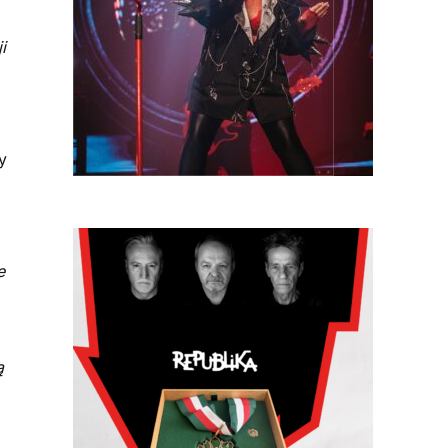
i
y
e
̨