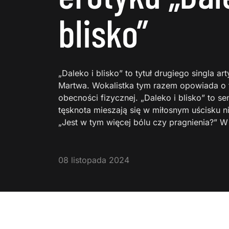
blisko”
„Daleko i blisko” to tytuł drugiego singla a
Martwa. Wokalistka tym razem opowiada o 
obecności fizycznej. „Daleko i blisko” to se
tęsknota mieszają się w miłosnym uścisku n
„Jest w tym więcej bólu czy pragnienia?” W
08 listopada 2024