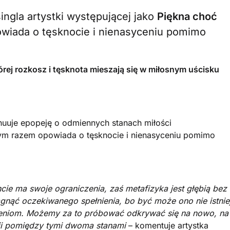
singla artystki występującej jako
Piękna choć
owiada o tęsknocie i nienasyceniu pomimo
órej rozkosz i tęsknota mieszają się w miłosnym uścisku
uuje epopeję o odmiennych stanach miłości
ym razem opowiada o tęsknocie i nienasyceniu pomimo
e ma swoje ograniczenia, zaś metafizyka jest głębią bez
ągnąć oczekiwanego spełnienia, bo być może ono nie istnie
niom. Możemy za to próbować odkrywać się na nowo, na
ii pomiędzy tymi dwoma stanami
– komentuje artystka