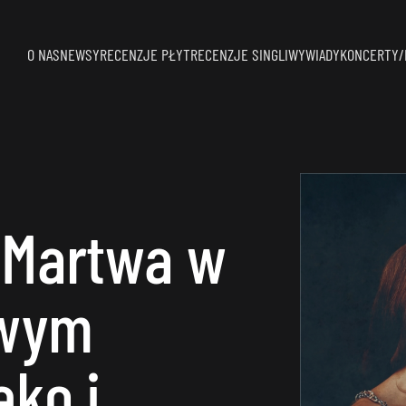
O NAS
NEWSY
RECENZJE PŁYT
RECENZJE SINGLI
WYWIADY
KONCERTY/
 Martwa w
owym
eko i