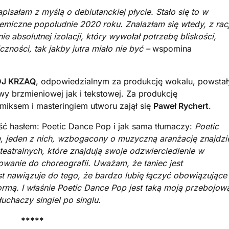
apisałam z myślą o debiutanckiej płycie. Stało się to w
iczne popołudnie 2020 roku. Znalazłam się wtedy, z racj
 absolutnej izolacji, który wywołał potrzebę bliskości,
czności, tak jakby jutra miało nie być –
wspomina
DJ KRZAQ
, odpowiedzialnym za produkcję wokalu, powstał
wy brzmieniowej jak i tekstowej. Za produkcję
miksem i masteringiem utworu zajął się
Paweł Rychert
.
ść hasłem: Poetic Dance Pop i jak sama tłumaczy:
Poetic
sze, jeden z nich, wzbogacony o muzyczną aranżację znajdzi
 teatralnych, które znajdują swoje odzwierciedlenie w
anie do choreografii. Uważam, że taniec jest
t nawiązuje do tego, że bardzo lubię łączyć obowiązujące
ormą. I właśnie Poetic Dance Pop jest taką moją przebojowa
słuchaczy singiel po singlu.
*****