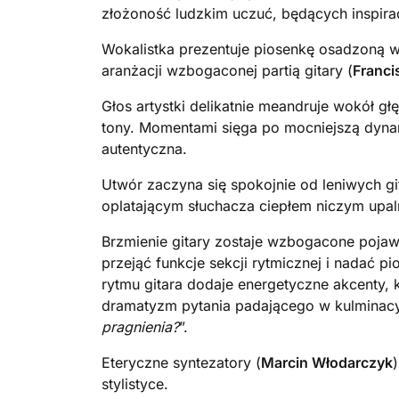
złożoność ludzkim uczuć, będących inspirac
Wokalistka prezentuje piosenkę osadzoną 
aranżacji wzbogaconej partią gitary (
Franci
Głos artystki
delikatnie meandruje wokół gł
tony. Momentami sięga po mocniejszą dynamike
autentyczna.
Utwór zaczyna się spokojnie od leniwych 
oplatającym słuchacza ciepłem niczym upal
Brzmienie gitary zostaje wzbogacone pojawi
przejąć funkcje sekcji rytmicznej i nadać 
rytmu gitara dodaje energetyczne akcenty, k
dramatyzm pytania padającego w kulminac
pragnienia?
”.
Eteryczne syntezatory (
Marcin Włodarczyk
stylistyce.