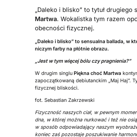
„Daleko i blisko” to tytuł drugiego 
Martwa
. Wokalistka tym razem op
obecności fizycznej.
„Daleko i blisko”
to sensualna ballada, w kt
niczym farby na płótnie obrazu.
„Jest w tym więcej bólu czy pragnienia?”
W drugim singlu
Piękna choć Martwa
kontyn
zapoczątkowaną debiutanckim „
Maj Haj”
. T
fizycznej bliskości.
fot. Sebastian Zakrzewski
Fizyczność naszych ciał, w pewnym momenci
dna, w której można nurkować i też nie osi
w sposób odpowiadający naszym wyobraże
koniec zaś pozostaje poszukiwanie harmon