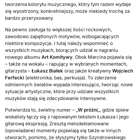
tworzenia kolorytu muzycznego, który tym razem wydaje
się wyostrzony, konkretniejszy, może niekiedy trochę za
bardzo przerysowany.
Na pewno zasługa to większej ilości rockowych,
zawodowo zapętlonych motywów, wzbogacających
niektóre kompozycje. I tutaj należy wspomnieć o
wszystkich muzykach, biorących udział w nagraniu
nowego albumu
Art Komitywy
. Obok Marcina pojawia się
– także na wokalu – rapujący w wybranych momentach,
gitarzysta –
Łukasz Białek
oraz jakże kreatywny
Wojciech
Ferfecki
(elektronika, bas, perkusja). To zderzenie
odmiennych światów wypada interesująco, tworząc nowe
sytuacje artystyczne, które przy udziale wszystkich
muzyków stają się zdecydowanie intensywne.
Potwierdza to, świetny numer – „
W próżni
„, gdzie śpiew
wokalisty łączy się z rapowanym tekstem Łukasza i jego
gitarową ekspresją. Zresztą melodeklamowane
(opowiadane) momenty pojawiają się także w innych
utworach, pomimo, że słyszymy tylko Szyndrowskiego