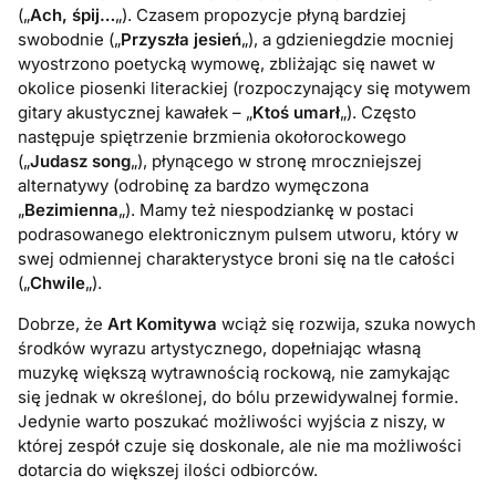
(„
Ach, śpij…
„). Czasem propozycje płyną bardziej
swobodnie („
Przyszła jesień
„), a gdzieniegdzie mocniej
wyostrzono poetycką wymowę, zbliżając się nawet w
okolice piosenki literackiej (rozpoczynający się motywem
gitary akustycznej kawałek – „
Ktoś umarł
„). Często
następuje spiętrzenie brzmienia okołorockowego
(„
Judasz song
„), płynącego w stronę mroczniejszej
alternatywy (odrobinę za bardzo wymęczona
„
Bezimienna
„). Mamy też niespodziankę w postaci
podrasowanego elektronicznym pulsem utworu, który w
swej odmiennej charakterystyce broni się na tle całości
(„
Chwile
„).
Dobrze, że
Art Komitywa
wciąż się rozwija, szuka nowych
środków wyrazu artystycznego, dopełniając własną
muzykę większą wytrawnością rockową, nie zamykając
się jednak w określonej, do bólu przewidywalnej formie.
Jedynie warto poszukać możliwości wyjścia z niszy, w
której zespół czuje się doskonale, ale nie ma możliwości
dotarcia do większej ilości odbiorców.