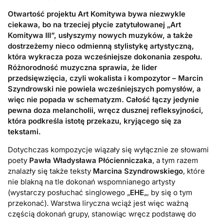
Otwartość projektu Art Komitywa bywa niezwykle
ciekawa, bo na trzeciej płycie zatytułowanej „Art
Komitywa III”, usłyszymy nowych muzyków, a także
dostrzeżemy nieco odmienną stylistykę artystyczną,
która wykracza poza wcześniejsze dokonania zespołu.
Różnorodność muzyczna sprawia, że lider
przedsięwzięcia, czyli wokalista i kompozytor – Marcin
Szyndrowski nie powiela wcześniejszych pomysłów, a
więc nie popada w schematyzm. Całość łączy jedynie
pewna doza melancholii, wręcz dusznej refleksyjności,
która podkreśla istotę przekazu, kryjącego się za
tekstami.
Dotychczas kompozycje wiązały się wyłącznie ze słowami
poety
Pawła Władysława Płócienniczaka
, a tym razem
znalazły się także teksty
Marcina Szyndrowskiego
, które
nie blakną na tle dokonań wspomnianego artysty
(wystarczy posłuchać singlowego „
EHE
„, by się o tym
przekonać). Warstwa liryczna wciąż jest więc ważną
częścią dokonań grupy, stanowiąc wręcz podstawę do