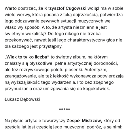
Warto dostrzec, że
Krzysztof Cugowski
wciąż ma w sobie
wiele werwy, która podana z taką dojrzałością, potwierdza
jego odczuwanie pewnych sytuacji muzycznych we
właściwy sposób. A to, że artysta niezmiennie jest
świetnym wokalistą? Do tego nikogo nie trzeba
przekonywać, nawet jeśli jego charakterystyczny głos nie
dla każdego jest przystępny.
„Wiek to tylko liczba”
to świetny album, na którym
znalazły się błyskotliwe, pełne artystycznej dorodności,
ale też rozrywkowego polotu piosenki. Autentyzm,
zaangażowanie, ale też lekkość wykonawcza potwierdzają
najwyższą jakość tego wydarzenia. I to bez zbędnego
przynudzania oraz umizgiwania się do kogokolwiek.
Łukasz Dębowski
*****
Na płycie artyście towarzyszy
Zespół Mistrzów
, który od
sześciu lat jest częścią jego muzycznej podróż, a są nimi: