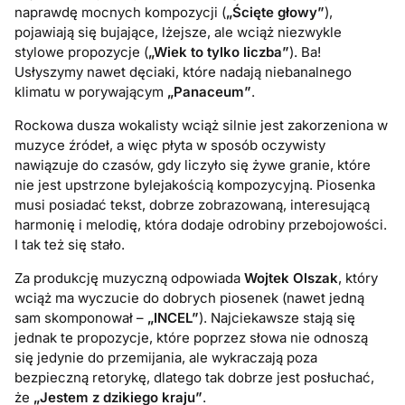
naprawdę mocnych kompozycji (
„Ścięte głowy”
),
pojawiają się bujające, lżejsze, ale wciąż niezwykle
stylowe propozycje (
„Wiek to tylko liczba”
). Ba!
Usłyszymy nawet dęciaki, które nadają niebanalnego
klimatu w porywającym
„Panaceum”
.
Rockowa dusza wokalisty wciąż silnie jest zakorzeniona w
muzyce źródeł, a więc płyta w sposób oczywisty
nawiązuje do czasów, gdy liczyło się żywe granie, które
nie jest upstrzone bylejakością kompozycyjną. Piosenka
musi posiadać tekst, dobrze zobrazowaną, interesującą
harmonię i melodię, która dodaje odrobiny przebojowości.
I tak też się stało.
Za produkcję muzyczną odpowiada
Wojtek Olszak
, który
wciąż ma wyczucie do dobrych piosenek (nawet jedną
sam skomponował –
„INCEL”
). Najciekawsze stają się
jednak te propozycje, które poprzez słowa nie odnoszą
się jedynie do przemijania, ale wykraczają poza
bezpieczną retorykę, dlatego tak dobrze jest posłuchać,
że
„Jestem z dzikiego kraju”
.