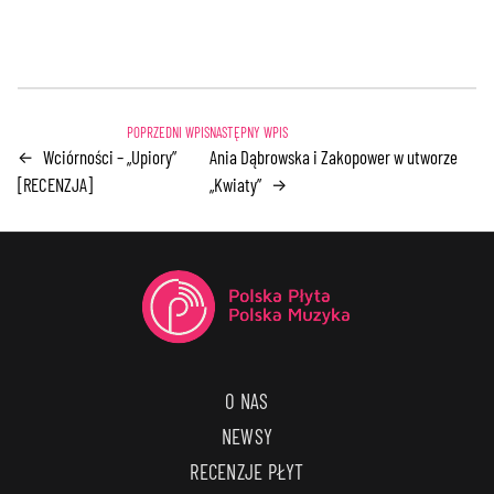
Wciórności – „Upiory”
Ania Dąbrowska i Zakopower w utworze
←
[RECENZJA]
„Kwiaty”
→
O NAS
NEWSY
RECENZJE PŁYT