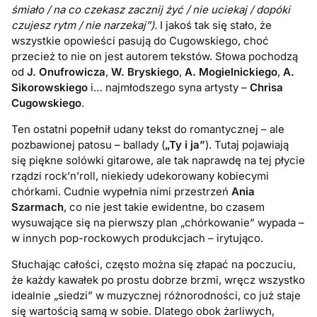
śmiało / na co czekasz zacznij żyć / nie uciekaj / dopóki
czujesz rytm / nie narzekaj”).
I jakoś tak się stało, że
wszystkie opowieści pasują do Cugowskiego, choć
przecież to nie on jest autorem tekstów. Słowa pochodzą
od
J. Onufrowicza
,
W. Bryskiego
,
A. Mogielnickiego
,
A.
Sikorowskiego
i… najmłodszego syna artysty –
Chrisa
Cugowskiego
.
Ten ostatni popełnił udany tekst do romantycznej – ale
pozbawionej patosu – ballady (
„Ty i ja”
). Tutaj pojawiają
się piękne solówki gitarowe, ale tak naprawdę na tej płycie
rządzi rock’n’roll, niekiedy udekorowany kobiecymi
chórkami. Cudnie wypełnia nimi przestrzeń
Ania
Szarmach
, co nie jest takie ewidentne, bo czasem
wysuwające się na pierwszy plan „chórkowanie” wypada –
w innych pop-rockowych produkcjach – irytująco.
Słuchając całości, często można się złapać na poczuciu,
że każdy kawałek po prostu dobrze brzmi, wręcz wszystko
idealnie „siedzi” w muzycznej różnorodności, co już staje
się wartością samą w sobie. Dlatego obok żarliwych,