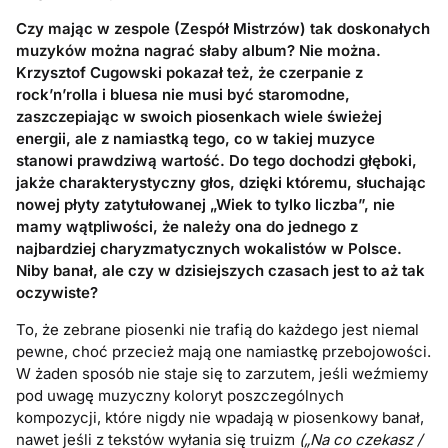
Czy mając w zespole (Zespół Mistrzów) tak doskonałych
muzyków można nagrać słaby album? Nie można.
Krzysztof Cugowski pokazał też, że czerpanie z
rock’n’rolla i bluesa nie musi być staromodne,
zaszczepiając w swoich piosenkach wiele świeżej
energii, ale z namiastką tego, co w takiej muzyce
stanowi prawdziwą wartość. Do tego dochodzi głęboki,
jakże charakterystyczny głos, dzięki któremu, słuchając
nowej płyty zatytułowanej „Wiek to tylko liczba”, nie
mamy wątpliwości, że należy ona do jednego z
najbardziej charyzmatycznych wokalistów w Polsce.
Niby banał, ale czy w dzisiejszych czasach jest to aż tak
oczywiste?
To, że zebrane piosenki nie trafią do każdego jest niemal
pewne, choć przecież mają one namiastkę przebojowości.
W żaden sposób nie staje się to zarzutem, jeśli weźmiemy
pod uwagę muzyczny koloryt poszczególnych
kompozycji, które nigdy nie wpadają w piosenkowy banał,
nawet jeśli z tekstów wyłania się truizm
(„Na co czekasz /