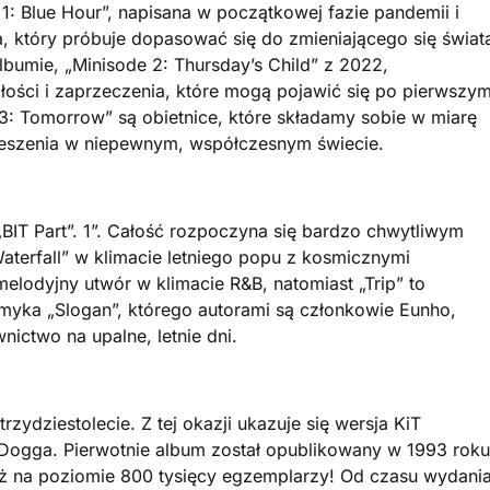
: Blue Hour”, napisana w początkowej fazie pandemii i
a, który próbuje dopasować się do zmieniającego się świat
lbumie, „Minisode 2: Thursday’s Child” z 2022,
łości i zaprzeczenia, które mogą pojawić się po pierwszy
: Tomorrow” są obietnice, które składamy sobie w miarę
cieszenia w niepewnym, współczesnym świecie.
IT Part”. 1”. Całość rozpoczyna się bardzo chwytliwym
aterfall” w klimacie letniego popu z kosmicznymi
melodyjny utwór w klimacie R&B, natomiast „Trip” to
amyka „Slogan”, którego autorami są członkowie Eunho,
nictwo na upalne, letnie dni.
zydziestolecie. Z tej okazji ukazuje się wersja KiT
Dogga. Pierwotnie album został opublikowany w 1993 roku
aż na poziomie 800 tysięcy egzemplarzy! Od czasu wydani