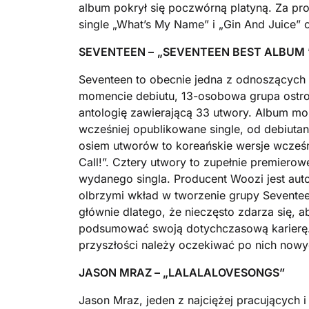
album pokrył się poczwórną platyną. Za pro
single „What’s My Name” i „Gin And Juice”
SEVENTEEN –
„
SEVENTEEN BEST ALBUM ’1
Seventeen to obecnie jedna z odnoszących
momencie debiutu, 13-osobowa grupa ostro 
antologię zawierającą 33 utwory. Album moż
wcześniej opublikowane single, od debiuta
osiem utworów to koreańskie wersje wcześni
Call!”. Cztery utwory to zupełnie premiero
wydanego singla. Producent Woozi jest aut
olbrzymi wkład w tworzenie grupy Seventee
głównie dlatego, że nieczęsto zdarza się, 
podsumować swoją dotychczasową karierę. S
przyszłości należy oczekiwać po nich now
JASON MRAZ – „
LALALALOVESONGS”
Jason Mraz, jeden z najciężej pracujących i