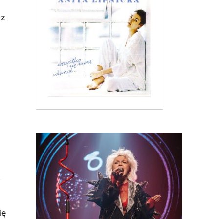
az
e
ię