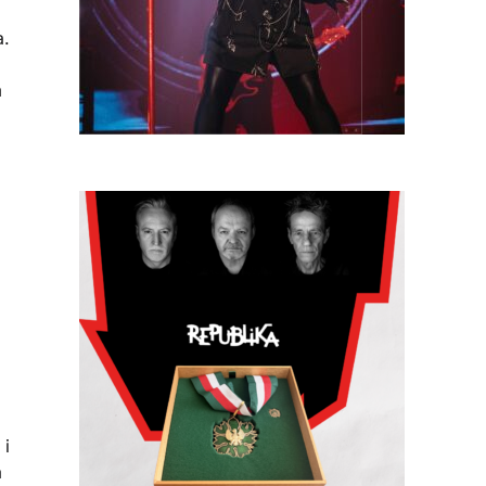
a.
m
 i
a