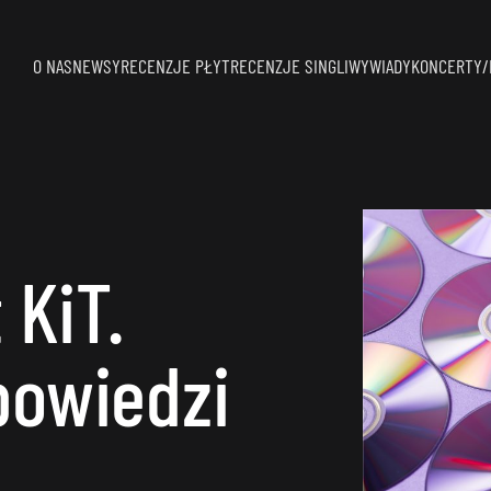
O NAS
NEWSY
RECENZJE PŁYT
RECENZJE SINGLI
WYWIADY
KONCERTY/
 KiT.
powiedzi