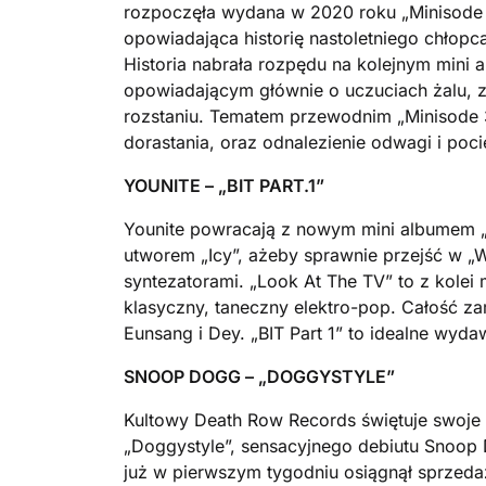
rozpoczęła wydana w 2020 roku „Minisode 1
opowiadająca historię nastoletniego chłopc
Historia nabrała rozpędu na kolejnym mini a
opowiadającym głównie o uczuciach żalu, z
rozstaniu. Tematem przewodnim „Minisode 3
dorastania, oraz odnalezienie odwagi i po
YOUNITE – „
BIT PART.1”
Younite powracają z nowym mini albumem „B
utworem „Icy”, ażeby sprawnie przejść w „W
syntezatorami. „Look At The TV” to z kolei 
klasyczny, taneczny elektro-pop. Całość z
Eunsang i Dey. „BIT Part 1” to idealne wydaw
SNOOP
DOGG – „DOGGYSTYLE”
Kultowy Death Row Records świętuje swoje tr
„Doggystyle”, sensacyjnego debiutu Snoop 
już w pierwszym tygodniu osiągnął sprzed