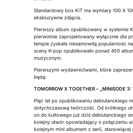
Standardowy box KiT ma wymiary 100 X 100
ekskluzywne zdjęcia.
Pierwszy album opublikowany w systemie KiT
pierwotnie zaprojektowany wyłącznie dla pr
tempie zyskała niesamowitą popularność n
sceny K-pop opublikowało ponad 450 album
muzycznym.
Pierwszymi wydawnictwami, które zaprezentu
będą:
TOMORROW X TOGETHER – „
MINISODE 3
Pięć lat po opublikowaniu debiutanckiego
dotychczasową twórczość. Od krótkiego ut
on do kultowego już dziś debiutanckiego si
kolejny utwór opowiadający o połączeniu si
kolejnym mini albumem z serii, stanowiące