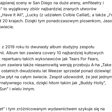
ajpianej sceny w San Diego na duże areny, amfiteatry i
s” to wyjątkowy zbiór najbardziej znanych utworów
Have It All”, „Lucky (z udziałem Colbie Caillat), a także „I
nad 20 krajach. Dzięki tym ponadczasowym piosenkom, Jas
świecie.
 z 2019 roku to dwunasty album studyjny zespołu
ii. Album ten zawiera covery 10 najbardziej kultowych
 repertuaru takich wykonawców jak Tears For Fears,
bum zawiera także niesamowitą wersję przeboju A-ha „Take
 ostatnich dwudziestu lat Weezer sprzedał ponad dziewięć
w płyt na całym świecie. Zespół udowodnił, że jest jedny
natywnego rocka, dzięki hitom takim jak „Buddy Holly”,
 Sun” i wielu innym.
eet” i tym zróżnicowanym wydawnictwem szykuje się na