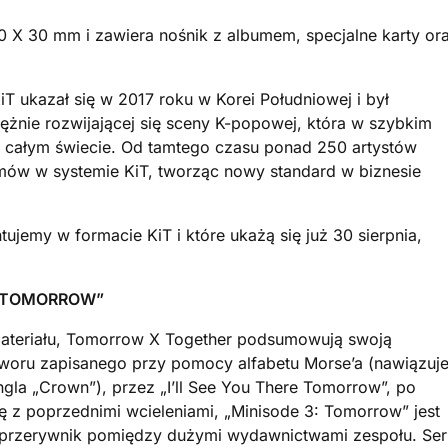
 X 30 mm i zawiera nośnik z albumem, specjalne karty or
 ukazał się w 2017 roku w Korei Południowej i był
ężnie rozwijającej się sceny K-popowej, która w szybkim
a całym świecie. Od tamtego czasu ponad 250 artystów
ów w systemie KiT, tworząc nowy standard w biznesie
jemy w formacie KiT i które ukażą się już 30 sierpnia,
: TOMORROW”
 materiału, Tomorrow X Together podsumowują swoją
woru zapisanego przy pomocy alfabetu Morse’a (nawiązuj
ngla „Crown”), przez „I’ll See You There Tomorrow”, po
ę z poprzednimi wcieleniami, „Minisode 3: Tomorrow” jest
j przerywnik pomiędzy dużymi wydawnictwami zespołu. Ser