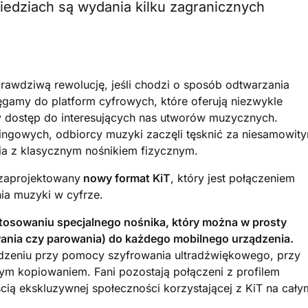
iedziach są wydania kilku zagranicznych
prawdziwą rewolucję, jeśli chodzi o sposób odtwarzania
ięgamy do platform cyfrowych, które oferują niezwykle
ny dostęp do interesujących nas utworów muzycznych.
ngowych, odbiorcy muzyki zaczęli tęsknić za niesamowit
ia z klasycznym nośnikiem fizycznym.
ł zaprojektowany
nowy format KiT
, który jest połączeniem
ia muzyki w cyfrze.
stosowaniu specjalnego nośnika, który można w prosty
ania czy parowania) do każdego mobilnego urządzenia.
ządzeniu przy pomocy szyfrowania ultradźwiękowego, przy
nym kopiowaniem. Fani pozostają połączeni z profilem
ścią ekskluzywnej społeczności korzystającej z KiT na cały