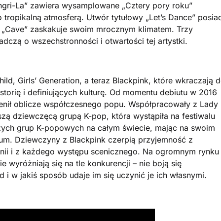
angri-La” zawiera wysamplowane „Cztery pory roku”
 tropikalną atmosferą. Utwór tytułowy „Let’s Dance” posia
st „Cave” zaskakuje swoim mrocznym klimatem. Trzy
adczą o wszechstronności i otwartości tej artystki.
hild, Girls’ Generation, a teraz Blackpink, które wkraczają 
torię i definiujących kulturę. Od momentu debiutu w 2016
ienił oblicze współczesnego popu. Współpracowały z Lady
zą dziewczęcą grupą K-pop, która wystąpiła na festiwalu
jszych grup K-popowych na całym świecie, mając na swoim
album. Dziewczyny z Blackpink czerpią przyjemność z
monii i z każdego występu scenicznego. Na ogromnym rynku
wyróżniają się na tle konkurencji – nie boją się
i w jakiś sposób udaje im się uczynić je ich własnymi.