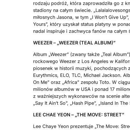
rodzaju podróż, która zaprowadziła go z kn
stadiony na całym świecie. „Lalalalovesong
miłosnych Jasona, w tym „I Won’t Give Up”, „
Yours”, który uzyskał status platyny w po
nadal inspiruje i zachwyca fanów na całym 
WEEZER – „
WEEZER (TEAL ALBUM)”
Album „Weezer” (zwany także „Teal Album”)
rockowego Weezer z Los Angeles w Kaliforn
piosenek w historii muzyki, pochodzących z
Eurythmics, ELO, TLC, Michael Jackson. Al
On Me” oraz „Africa” zespołu Toto. W ciągu
milionów albumów w USA i ponad 17 milionó
z ważniejszych wykonawców na scenie alter
„Say It Ain’t So”, „Hash Pipe”, „Island In The
LEE CHAE YEON – „THE MOVE: STREET”
Lee Chaye Yeon prezentuje „The Move: Str