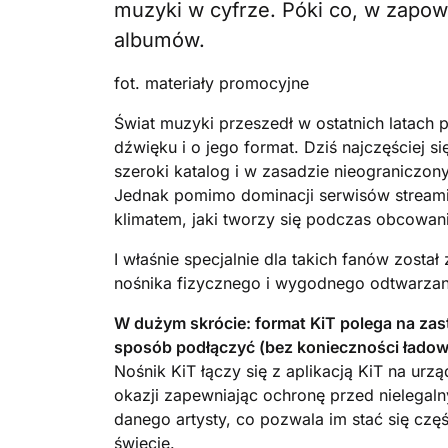
muzyki w cyfrze. Póki co, w zapow
albumów.
fot. materiały promocyjne
Świat muzyki przeszedł w ostatnich latach 
dźwięku i o jego format. Dziś najczęściej s
szeroki katalog i w zasadzie nieograniczo
Jednak pomimo dominacji serwisów streami
klimatem, jaki tworzy się podczas obcowan
I właśnie specjalnie dla takich fanów zosta
nośnika fizycznego i wygodnego odtwarzan
W dużym skrócie: format KiT polega na za
sposób podłączyć (bez konieczności ładow
Nośnik KiT łączy się z aplikacją KiT na ur
okazji zapewniając ochronę przed nielegal
danego artysty, co pozwala im stać się czę
świecie.