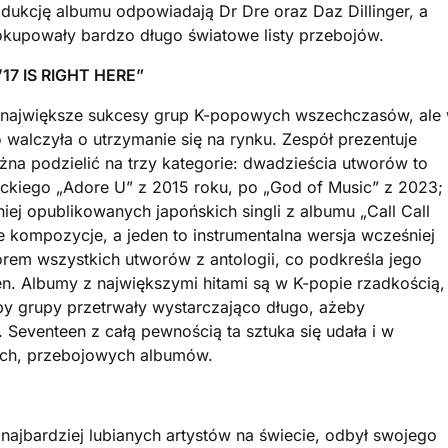
dukcję albumu odpowiadają Dr Dre oraz Daz Dillinger, a
 okupowały bardzo długo światowe listy przebojów.
7 IS RIGHT HERE”
 największe sukcesy grup K-popowych wszechczasów, ale
walczyła o utrzymanie się na rynku. Zespół prezentuje
na podzielić na trzy kategorie: dwadzieścia utworów to
nckiego „Adore U” z 2015 roku, po „God of Music” z 2023;
ej opublikowanych japońskich singli z albumu „Call Call
we kompozycje, a jeden to instrumentalna wersja wcześniej
orem wszystkich utworów z antologii, co podkreśla jego
n. Albumy z największymi hitami są w K-popie rzadkością,
aby grupy przetrwały wystarczająco długo, ażeby
eventeen z całą pewnością ta sztuka się udała i w
ych, przebojowych albumów.
 najbardziej lubianych artystów na świecie, odbył swojego