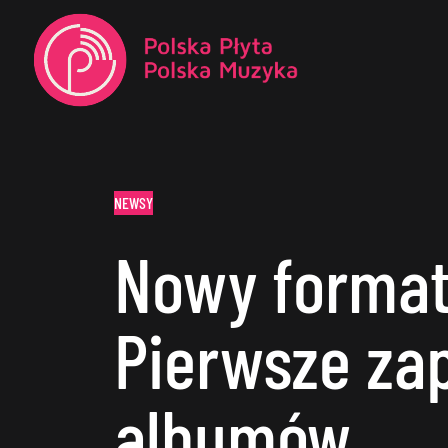
NEWSY
Nowy format
Pierwsze za
albumów