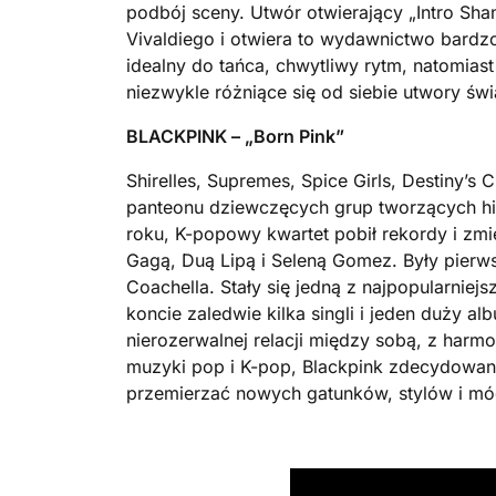
podbój sceny. Utwór otwierający „Intro Sh
Vivaldiego i otwiera to wydawnictwo bardzo
idealny do tańca, chwytliwy rytm, natomia
niezwykle różniące się od siebie utwory świ
BLACKPINK – „Born Pink”
Shirelles, Supremes, Spice Girls, Destiny’s C
panteonu dziewczęcych grup tworzących his
roku, K-popowy kwartet pobił rekordy i zm
Gagą, Duą Lipą i Seleną Gomez. Były pierws
Coachella. Stały się jedną z najpopularnie
koncie zaledwie kilka singli i jeden duży 
nierozerwalnej relacji między sobą, z har
muzyki pop i K-pop, Blackpink zdecydowanie 
przemierzać nowych gatunków, stylów i mód 