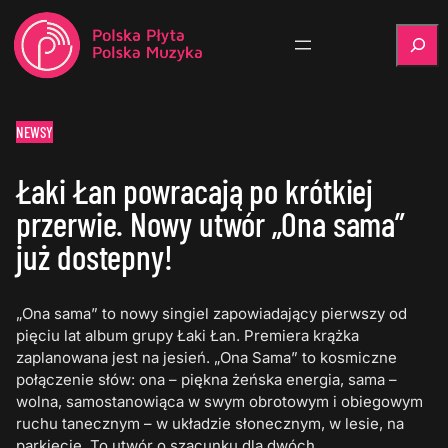
Szukaj
NEWSY
Łaki Łan powracają po krótkiej
przerwie. Nowy utwór „Ona sama”
już dostepny!
„Ona sama” to nowy singiel zapowiadający pierwszy od
pięciu lat album grupy Łaki Łan. Premiera krążka
zaplanowana jest na jesień. „Ona Sama” to kosmiczne
połączenie słów: ona – piękna żeńska energia, sama –
wolna, samostanowiąca w swym obrotowym i obiegowym
ruchu tanecznym – w układzie słonecznym, w lesie, na
parkiecie. To utwór o szacunku dla dwóch…