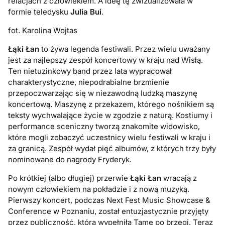
relacjach z człowiekiem. A ideę tę zwizualizowała w
formie teledysku
Julia Bui
.
fot. Karolina Wojtas
Łąki Łan
to żywa legenda festiwali. Przez wielu uważany
jest za najlepszy zespół koncertowy w kraju nad Wisłą.
Ten nietuzinkowy band przez lata wypracował
charakterystyczne, niepodrabialne brzmienie
przepoczwarzając się w niezawodną ludzką maszynę
koncertową. Maszynę z przekazem, którego nośnikiem są
teksty wychwalające życie w zgodzie z naturą. Kostiumy i
performance sceniczny tworzą znakomite widowisko,
które mogli zobaczyć uczestnicy wielu festiwali w kraju i
za granicą. Zespół wydał pięć albumów, z których trzy były
nominowane do nagrody Fryderyk.
Po krótkiej (albo długiej) przerwie
Łąki Łan
wracają z
nowym człowiekiem na pokładzie i z nową muzyką.
Pierwszy koncert, podczas Next Fest Music Showcase &
Conference w Poznaniu, został entuzjastycznie przyjęty
przez publiczność, która wypełniła Tamę po brzegi. Teraz