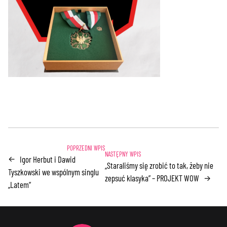
Igor Herbut i Dawid
←
„Staraliśmy się zrobić to tak, żeby nie
Tyszkowski we wspólnym singlu
zepsuć klasyka” – PROJEKT WOW
→
„Latem”