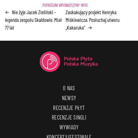
Nie żyje Jacek Zieliński –
Zaskakujący projekt Henryka
←
legenda zespołu Skaldowie. Miał
Miśkiewicza. Posłuchaj utworu
77 lat
„Kakaruka”
→
O NAS
NEWSY
RECENZJE PŁYT
RECENZJE SINGLI
WYWIADY
KONCERTY/FESTIWALE