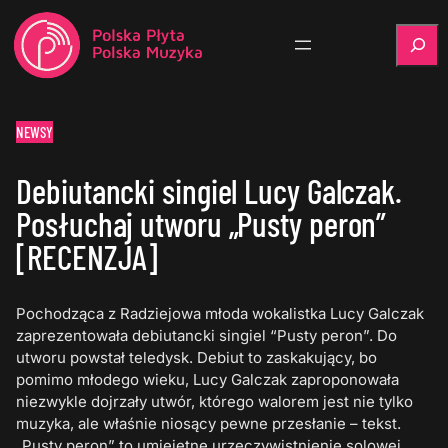
Szukaj
NEWSY
Debiutancki singiel Lucy Galczak.
Posłuchaj utworu „Pusty peron”
[RECENZJA]
Pochodząca z Radziejowa młoda wokalistka Lucy Galczak
zaprezentowała debiutancki singiel “Pusty peron”. Do
utworu powstał teledysk. Debiut to zaskakujący, bo
pomimo młodego wieku, Lucy Galczak zaproponowała
niezwykle dojrzały utwór, którego walorem jest nie tylko
muzyka, ale właśnie niosący pewne przesłanie – tekst.
„Pusty peron” to umiejętne urzeczywistnienie solowej