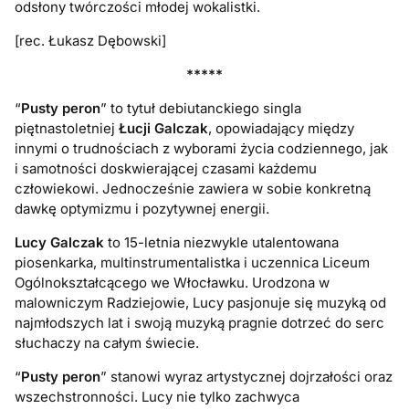
odsłony twórczości młodej wokalistki.
[rec. Łukasz Dębowski]
*****
“
Pusty peron
” to tytuł debiutanckiego singla
piętnastoletniej
Łucji Galczak
, opowiadający między
innymi o trudnościach z wyborami życia codziennego, jak
i samotności doskwierającej czasami każdemu
człowiekowi. Jednocześnie zawiera w sobie konkretną
dawkę optymizmu i pozytywnej energii.
Lucy Galczak
to 15-letnia niezwykle utalentowana
piosenkarka, multinstrumentalistka i uczennica Liceum
Ogólnokształcącego we Włocławku. Urodzona w
malowniczym Radziejowie, Lucy pasjonuje się muzyką od
najmłodszych lat i swoją muzyką pragnie dotrzeć do serc
słuchaczy na całym świecie.
“
Pusty peron
” stanowi wyraz artystycznej dojrzałości oraz
wszechstronności. Lucy nie tylko zachwyca