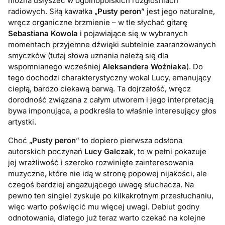
można usłyszeć w ogólnopolskich rozgłośniach
radiowych. Siłą kawałka „
Pusty peron
” jest jego naturalne,
wręcz organiczne brzmienie – w tle słychać gitarę
Sebastiana Kowola
i pojawiające się w wybranych
momentach przyjemne dźwięki subtelnie zaaranżowanych
smyczków (tutaj słowa uznania należą się dla
wspomnianego wcześniej
Aleksandera Woźniaka
). Do
tego dochodzi charakterystyczny wokal Lucy, emanujący
ciepłą, bardzo ciekawą barwą. Ta dojrzałość, wręcz
dorodność związana z całym utworem i jego interpretacją
bywa imponująca, a podkreśla to właśnie interesujący głos
artystki.
Choć „
Pusty peron
” to dopiero pierwsza odsłona
autorskich poczynań
Lucy Galczak
, to w pełni pokazuje
jej wrażliwość i szeroko rozwinięte zainteresowania
muzyczne, które nie idą w stronę popowej nijakości, ale
czegoś bardziej angażującego uwagę słuchacza. Na
pewno ten singiel zyskuje po kilkakrotnym przesłuchaniu,
więc warto poświęcić mu więcej uwagi. Debiut godny
odnotowania, dlatego już teraz warto czekać na kolejne