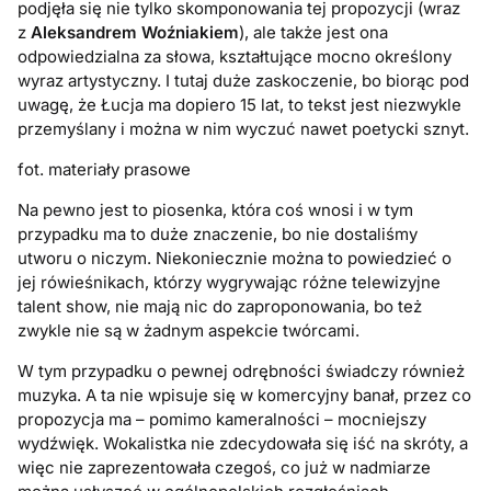
podjęła się nie tylko skomponowania tej propozycji (wraz
z
Aleksandrem Woźniakiem
), ale także jest ona
odpowiedzialna za słowa, kształtujące mocno określony
wyraz artystyczny. I tutaj duże zaskoczenie, bo biorąc pod
uwagę, że Łucja ma dopiero 15 lat, to tekst jest niezwykle
przemyślany i można w nim wyczuć nawet poetycki sznyt.
fot. materiały prasowe
Na pewno jest to piosenka, która coś wnosi i w tym
przypadku ma to duże znaczenie, bo nie dostaliśmy
utworu o niczym. Niekoniecznie można to powiedzieć o
jej rówieśnikach, którzy wygrywając różne telewizyjne
talent show, nie mają nic do zaproponowania, bo też
zwykle nie są w żadnym aspekcie twórcami.
W tym przypadku o pewnej odrębności świadczy również
muzyka. A ta nie wpisuje się w komercyjny banał, przez co
propozycja ma – pomimo kameralności – mocniejszy
wydźwięk. Wokalistka nie zdecydowała się iść na skróty, a
więc nie zaprezentowała czegoś, co już w nadmiarze