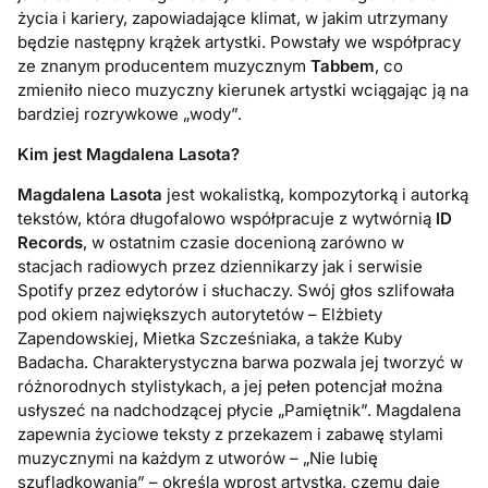
życia i kariery, zapowiadające klimat, w jakim utrzymany
będzie następny krążek artystki. Powstały we współpracy
ze znanym producentem muzycznym
Tabbem
, co
zmieniło nieco muzyczny kierunek artystki wciągając ją na
bardziej rozrywkowe „wody”.
Kim jest Magdalena Lasota?
Magdalena Lasota
jest wokalistką, kompozytorką i autorką
tekstów, która długofalowo współpracuje z wytwórnią
ID
Records
, w ostatnim czasie docenioną zarówno w
stacjach radiowych przez dziennikarzy jak i serwisie
Spotify przez edytorów i słuchaczy. Swój głos szlifowała
pod okiem największych autorytetów – Elżbiety
Zapendowskiej, Mietka Szcześniaka, a także Kuby
Badacha. Charakterystyczna barwa pozwala jej tworzyć w
różnorodnych stylistykach, a jej pełen potencjał można
usłyszeć na nadchodzącej płycie „Pamiętnik”. Magdalena
zapewnia życiowe teksty z przekazem i zabawę stylami
muzycznymi na każdym z utworów – „Nie lubię
szufladkowania” – określa wprost artystka, czemu daje