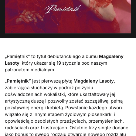
„Pamiętnik” to tytuł debiutanckiego albumu
Magdaleny
Lasoty
, który ukazał się 19 stycznia pod naszym
patronatem medialnym.
„
Pamiętnik
” jest pierwszą płytą
Magdaleny Lasoty
,
zabierająca słuchaczy w podróż po życiu i
doświadczeniach wokalistki, które ukształtowały jej
artystyczną duszę i pozwoliły zostać szczęśliwą, pełną
pozytywnej energii kobietą. Powstanie każdego utworu
wiązało się z innym etapem życiowym piosenkarki i
opowieścią o osobistych przeżyciach, przemyśleniach,
radościach oraz frustracjach. Ostatnie trzy single dodane
jako bonus to swego rodzaju otwarcie nowego rozdziału