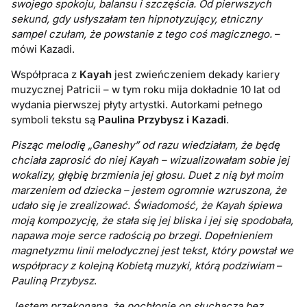
swojego spokoju, balansu i szczęścia. Od pierwszych
sekund, gdy usłyszałam ten hipnotyzujący, etniczny
sampel czułam, że powstanie z tego coś magicznego.
–
mówi Kazadi.
Współpraca z
Kayah
jest zwieńczeniem dekady kariery
muzycznej Patricii – w tym roku mija dokładnie 10 lat od
wydania pierwszej płyty artystki. Autorkami pełnego
symboli tekstu są
Paulina Przybysz i Kazadi
.
Pisząc melodię „Ganeshy” od razu wiedziałam, że będę
chciała zaprosić do niej Kayah – wizualizowałam sobie jej
wokalizy, głębię brzmienia jej głosu. Duet z nią był moim
marzeniem od dziecka – jestem ogromnie wzruszona, że
udało się je zrealizować. Świadomość, że Kayah śpiewa
moją kompozycję, że stała się jej bliska i jej się spodobała,
napawa moje serce radością po brzegi. Dopełnieniem
magnetyzmu linii melodycznej jest tekst, który powstał we
współpracy z kolejną Kobietą muzyki, którą podziwiam
–
Pauliną Przybysz
.
Jestem przekonana, że pochłonie on słuchacza bez