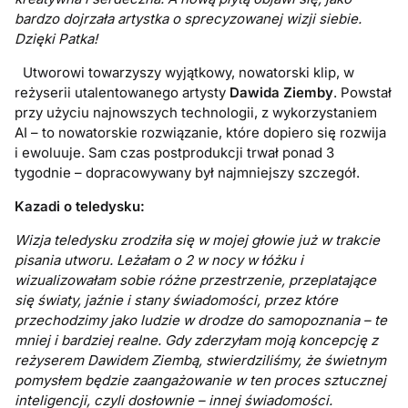
bardzo dojrzała artystka o sprecyzowanej wizji siebie.
Dzięki Patka!
Utworowi towarzyszy wyjątkowy, nowatorski klip, w
reżyserii utalentowanego artysty
Dawida Ziemby
. Powstał
przy użyciu najnowszych technologii, z wykorzystaniem
AI – to nowatorskie rozwiązanie, które dopiero się rozwija
i ewoluuje. Sam czas postprodukcji trwał ponad 3
tygodnie – dopracowywany był najmniejszy szczegół.
Kazadi o teledysku:
Wizja teledysku zrodziła się w mojej głowie już w trakcie
pisania utworu. Leżałam o 2 w nocy w łóżku i
wizualizowałam sobie różne przestrzenie, przeplatające
się światy, jaźnie i stany świadomości, przez które
przechodzimy jako ludzie w drodze do samopoznania – te
mniej i bardziej realne. Gdy zderzyłam moją koncepcję z
reżyserem Dawidem Ziembą, stwierdziliśmy, że świetnym
pomysłem będzie zaangażowanie w ten proces sztucznej
inteligencji, czyli dosłownie – innej świadomości.