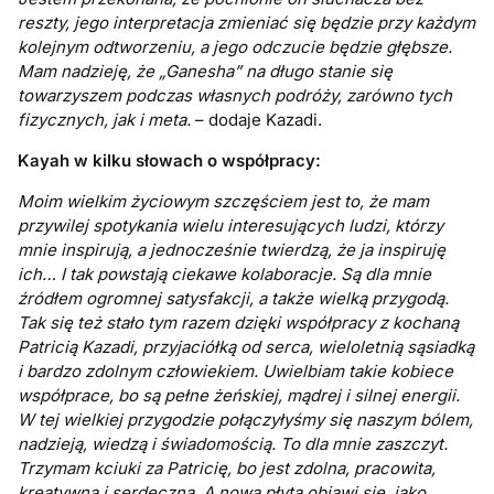
reszty, jego interpretacja zmieniać się będzie przy każdym
kolejnym odtworzeniu, a jego odczucie będzie głębsze.
Mam nadzieję, że „Ganesha” na długo stanie się
towarzyszem podczas własnych podróży, zarówno tych
fizycznych, jak i meta.
– dodaje Kazadi.
Kayah w kilku słowach o współpracy:
Moim wielkim życiowym szczęściem jest to, że mam
przywilej spotykania wielu interesujących ludzi, którzy
mnie inspirują, a jednocześnie twierdzą, że ja inspiruję
ich… I tak powstają ciekawe kolaboracje. Są dla mnie
źródłem ogromnej satysfakcji, a także wielką przygodą.
Tak się też stało tym razem dzięki współpracy z kochaną
Patricią Kazadi, przyjaciółką od serca, wieloletnią sąsiadką
i bardzo zdolnym człowiekiem. Uwielbiam takie kobiece
współprace, bo są pełne żeńskiej, mądrej i silnej energii.
W tej wielkiej przygodzie połączyłyśmy się naszym bólem,
nadzieją, wiedzą i świadomością. To dla mnie zaszczyt.
Trzymam kciuki za Patricię, bo jest zdolna, pracowita,
kreatywna i serdeczna. A nową płytą objawi się, jako