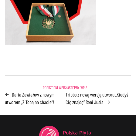
Daria Zawiałow z nowym
Tribbs z nową wersją utworu „Kiedyś
←
utworem „Z Tobą na chacie”!
Cię znajdę” Reni Jusis
→