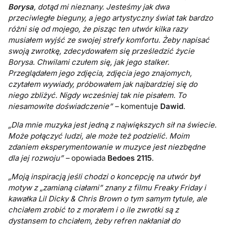
Borysa
, dotąd mi nieznany. Jesteśmy jak dwa
przeciwległe bieguny, a jego artystyczny świat tak bardzo
różni się od mojego, że pisząc ten utwór kilka razy
musiałem wyjść ze swojej strefy komfortu. Żeby napisać
swoją zwrotkę, zdecydowałem się prześledzić życie
Borysa. Chwilami czułem się, jak jego stalker.
Przeglądałem jego zdjęcia, zdjęcia jego znajomych,
czytałem wywiady, próbowałem jak najbardziej się do
niego zbliżyć. Nigdy wcześniej tak nie pisałem. To
niesamowite doświadczenie” –
komentuje
Dawid
.
„Dla mnie muzyka jest jedną z największych sił na świecie.
Może połączyć ludzi, ale może też podzielić. Moim
zdaniem eksperymentowanie w muzyce jest niezbędne
dla jej rozwoju” –
opowiada
Bedoes 2115
.
„Moją inspiracją jeśli chodzi o koncepcję na utwór był
motyw z „zamianą ciałami” znany z filmu Freaky Friday i
kawałka Lil Dicky & Chris Brown o tym samym tytule, ale
chciałem zrobić to z morałem i o ile zwrotki są z
dystansem to chciałem, żeby refren nakłaniał do