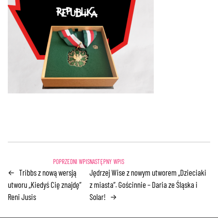
Tribbs z nową wersją
Jędrzej Wise z nowym utworem „Dzieciaki
←
utworu „Kiedyś Cię znajdę”
z miasta”. Gościnnie – Daria ze Śląska i
Reni Jusis
Solar!
→