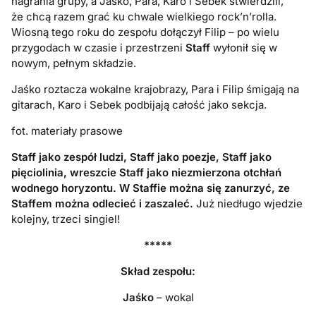
nagrania grupy, a
Jaśko, Para, Karo i
Sebek
stwierdzili,
że
chcą
razem
gra
ć
ku chwale wielkiego r
ock’n’rolla
.
Wiosną tego roku do
zespołu
dołączył Filip – po wielu
przygodach w czasie i przestrzeni
Staff
wyłonił się w
nowym, pełnym składzie.
Jaśko roztacza wokalne krajobrazy, Para i Filip śmigają na
gitarach, Karo i
Sebek
podbijają całość jako sekcja.
fot. materiały prasowe
Staff jako zespół ludzi, Staff jako poezje, Staff jako
pięciolinia, wreszcie Staff jako niezmierzona otchłań
wodnego horyzontu. W Staffie można się zanurzyć, ze
Staffem można odlecieć i zaszaleć.
Już niedługo
wjedzie
kolejny, trzeci singiel
!
*****
Skład zespołu:
Jaśko
– wokal