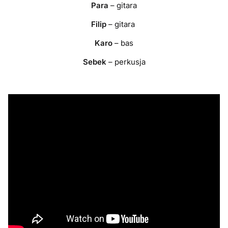
Para
– gitara
Filip
– gitara
Karo
– bas
Sebek
– perkusja