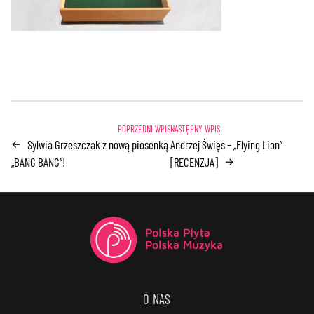
Sylwia Grzeszczak z nową piosenką
Andrzej Święs – „Flying Lion”
←
„BANG BANG”!
[RECENZJA]
→
O NAS