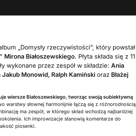
lbum „Domysły rzeczywistości”, który powstał
h”
Mirona Białoszewskiego
. Płyta składa się z 11
ały wykonane przez zespół w składzie:
Ania
n Jakub Monowid, Ralph Kamiński
oraz
Błażej
uje wiersze Białoszewskiego, tworząc swoją subiektywną
o warstwy słownej harmonijnie łączą się z różnorodnością
binację ma zespół, w którego skład wchodzą najbardziej
okolenia. Ich improwizacje stanowią komentarze do
akość piosenki.