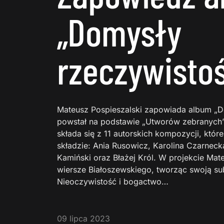
„Domysły
rzeczywistoś
Mateusz Pospieszalski zapowiada album „Do
powstał na podstawie „Utworów zebranych”
składa się z 11 autorskich kompozycji, któ
składzie: Ania Rusowicz, Karolina Czarnec
Kamiński oraz Błażej Król. W projekcie Ma
wiersze Białoszewskiego, tworząc swoją su
Nieoczywistość i bogactwo…
09 lipca 2023