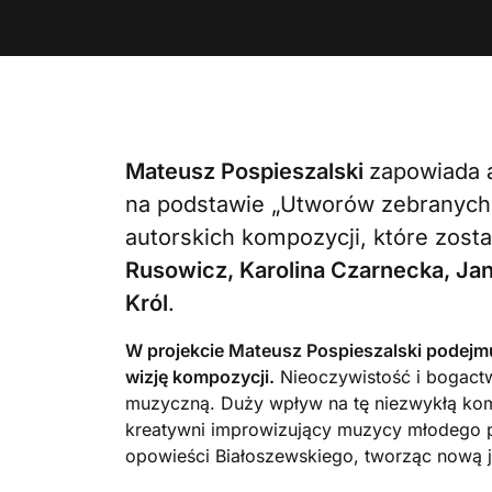
Mateusz Pospieszalski
zapowiada a
na podstawie „Utworów zebranyc
autorskich kompozycji, które zost
Rusowicz, Karolina Czarnecka, Ja
Król
.
W projekcie Mateusz Pospieszalski podejm
wizję kompozycji.
Nieoczywistość i bogactw
muzyczną. Duży wpływ na tę niezwykłą kom
kreatywni improwizujący muzycy młodego p
opowieści Białoszewskiego, tworząc nową j