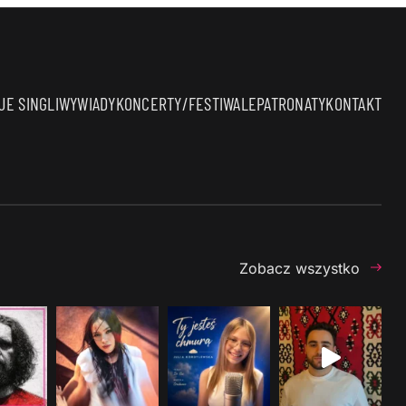
E SINGLI
WYWIADY
KONCERTY/FESTIWALE
PATRONATY
KONTAKT
Zobacz wszystko