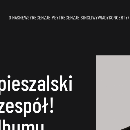
O NAS
NEWSY
RECENZJE PŁYT
RECENZJE SINGLI
WYWIADY
KONCERTY/
pieszalski
zespół!
albumu