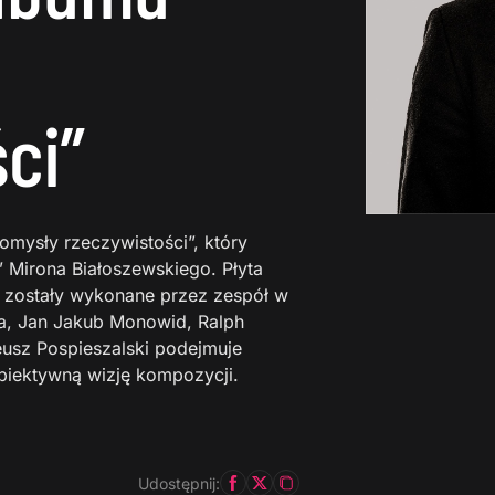
ci”
mysły rzeczywistości”, który
 Mirona Białoszewskiego. Płyta
re zostały wykonane przez zespół w
ka, Jan Jakub Monowid, Ralph
teusz Pospieszalski podejmuje
biektywną wizję kompozycji.
Udostępnij: