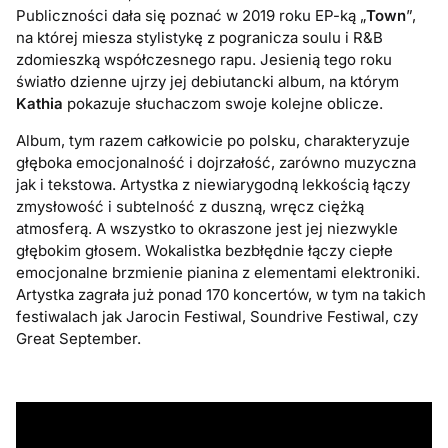
Publiczności dała się poznać w 2019 roku EP-ką „
Town
”,
na której miesza stylistykę z pogranicza soulu i R&B
zdomieszką współczesnego rapu. Jesienią tego roku
światło dzienne ujrzy jej debiutancki album, na którym
Kathia
pokazuje słuchaczom swoje kolejne oblicze.
Album, tym razem całkowicie po polsku, charakteryzuje
głęboka emocjonalność i dojrzałość, zarówno muzyczna
jak i tekstowa. Artystka z niewiarygodną lekkością łączy
zmysłowość i subtelność z duszną, wręcz ciężką
atmosferą. A wszystko to okraszone jest jej niezwykle
głębokim głosem. Wokalistka bezbłędnie łączy ciepłe
emocjonalne brzmienie pianina z elementami elektroniki.
Artystka zagrała już ponad 170 koncertów, w tym na takich
festiwalach jak Jarocin Festiwal, Soundrive Festiwal, czy
Great September.