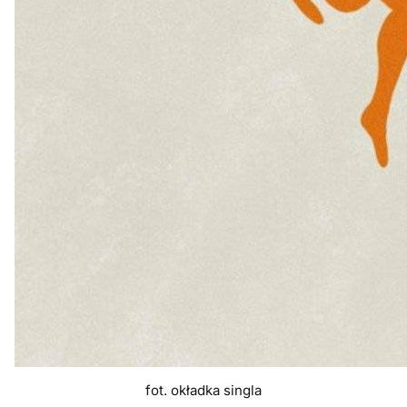
fot. okładka singla