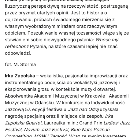
iluzoryczną perspektywę na rzeczywistość, postrzeganą
przez pryzmat utartych opinii. Jest to historia o
dojrzewaniu, próbach świadomego mierzenia się z
własnym wyobrażonym mirażem oraz rzeczywistym
odbiciem. Poszukiwanie własnej tożsamości wiąże się ze
stawianiem sobie niewygodnego pytania:
Whose my
reflection?
Pytania, na które czasami lepiej nie znać
odpowiedzi.
fot. M. Storma
Irka Zapolska
– wokalistka, pasjonatka improwizacji oraz
instrumentalnego podejścia do wokalistyki jazzowej i
eksplorowania głosu w kontekście muzyki otwartej.
Absolwentka Akademii Muzycznej w Krakowie i Akademii
Muzycznej w Gdańsku. W konkursie na Indywidualność
Jazzową 57.
edycji festiwalu
Jazz nad Odrą
uzyskała
nagrodę specjalną oraz II
miejsce dla zespołu
Irka
Zapolska Quartet
.
Laureatka m.in.: Grand
Prix
Ladies’ Jazz
Festival, Novum Jazz Festival, Blue Note Poznań
Competition, MSWJ Zamość
. Wraz ze swoim kwartetem