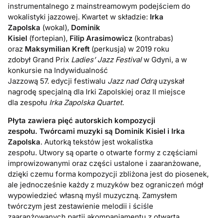
instrumentalnego z mainstreamowym podejściem do
wokalistyki jazzowej. Kwartet w składzie:
Irka
Zapolska
(wokal),
Dominik
Kisiel
(fortepian),
Filip
Arasimowicz
(kontrabas)
oraz
Maksymilian Kreft
(perkusja) w 2019 roku
zdobył Grand Prix
L
adies’ Jazz Festival
w Gdyni, a w
konkursie na Indywidualność
Jazzową 57. edycji festiwalu
Jazz nad Odrą
uzyskał
nagrodę specjalną dla Irki Zapolskiej oraz II miejsce
dla zespołu
Irka Zapolska Quartet
.
Płyta zawiera pięć autorskich kompozycji
zespołu.
Twórcami muzyki są Dominik Kisiel i Irka
Zapolska
. Autorką tekstów jest wokalistka
zespołu. Utwory są oparte o otwarte formy z częściami
improwizowanymi oraz części ustalone i zaaranżowane,
dzięki czemu forma kompozycji zbliżona jest do piosenek,
ale jednocześnie każdy z muzyków bez ograniczeń mógł
wypowiedzieć własną myśl muzyczną. Zamysłem
twórczym jest zestawienie melodii i ściśle
zaaranżowanych partii akompaniamentu z otwartą