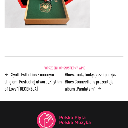
Synth Esthetics z mocnym
Blues, rock, funky, jazz i poezja.
←
singlem. Posłuchaj utworu „Rhythm
Blues Connections prezentuje
of Love” [RECENZJA]
album „Pamiętam”
→