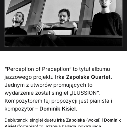
“Perception of Preception” to tytuł albumu
jazzowego projektu
Irka Zapolska Quartet
.
Jednym z utworów promujących to
wydarzenie został singiel „ILUSSION”.
Kompozytorem tej propozycji jest pianista i
kompozytor –
Dominik Kisiel
.
Debiutancki singiel duetu
Irka Zapolska
(wokal) i
Dominik
Kisiel
(fortepian) to jazzowa ballada, pokazująca