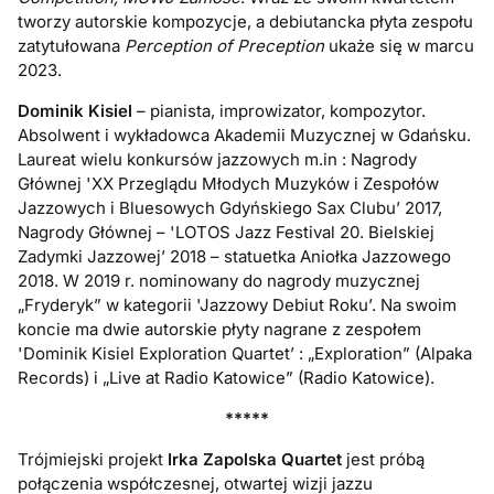
tworzy autorskie kompozycje, a d
ebiutancka płyta zespołu
zatytułowana
Perception of Preception
ukaże się w marcu
2023.
Dominik Kisiel
– pianista, improwizator, kompozytor.
Absolwent i wykładowca Akademii Muzycznej w Gdańsku.
Laureat wielu konkursów jazzowych m.in : Nagrody
Głównej 'XX Przeglądu Młodych Muzyków i Zespołów
Jazzowych i Bluesowych Gdyńskiego Sax Clubu’ 2017,
Nagrody Głównej – 'LOTOS Jazz Festival 20. Bielskiej
Zadymki Jazzowej’ 2018 – statuetka Aniołka Jazzowego
2018. W 2019 r. nominowany do nagrody muzycznej
„Fryderyk” w kategorii 'Jazzowy Debiut Roku’. Na swoim
koncie ma dwie autorskie płyty nagrane z zespołem
'Dominik Kisiel Exploration Quartet’ : „Exploration” (Alpaka
Records) i „Live at Radio Katowice” (Radio Katowice).
*****
Trójmiejski projekt
Irka Zapolska Quartet
jest próbą
połączenia współczesnej, otwartej wizji jazzu