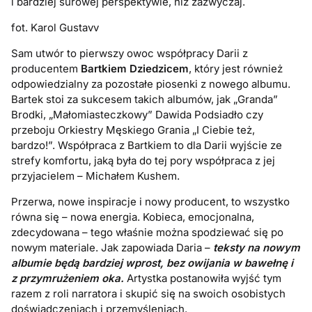
i bardziej surowej perspektywie, niż zazwyczaj.
fot. Karol Gustavv
Sam utwór to pierwszy owoc współpracy Darii z
producentem
Bartkiem Dziedzicem
, który jest również
odpowiedzialny za pozostałe piosenki z nowego albumu.
Bartek stoi za sukcesem takich albumów, jak „Granda”
Brodki, „Małomiasteczkowy” Dawida Podsiadło czy
przeboju Orkiestry Męskiego Grania „I Ciebie też,
bardzo!”. Współpraca z Bartkiem to dla Darii wyjście ze
strefy komfortu, jaką była do tej pory współpraca z jej
przyjacielem – Michałem Kushem.
Przerwa, nowe inspiracje i nowy producent, to wszystko
równa się – nowa energia. Kobieca, emocjonalna,
zdecydowana – tego właśnie można spodziewać się po
nowym materiale. Jak zapowiada Daria –
teksty na nowym
albumie będą bardziej wprost, bez owijania w bawełnę i
z przymrużeniem oka.
Artystka postanowiła wyjść tym
razem z roli narratora i skupić się na swoich osobistych
doświadczeniach i przemyśleniach.