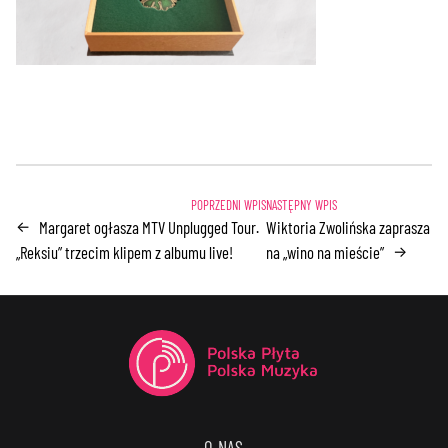
Margaret ogłasza MTV Unplugged Tour.
Wiktoria Zwolińska zaprasza
←
„Reksiu” trzecim klipem z albumu live!
na „wino na mieście”
→
O NAS