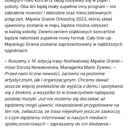
ubiegłym roku koncerty będą odbywały się w piątki i
soboty. Oba dni będą miały zupełnie inny program – nie
zabraknie nowości i debiutów oraz nieoczekiwanych
połączeń. Męskie Granie Orkiestrę 2023, której skład
ujawniony zostanie w maju, będzie można usłyszeć
w każdą sobotę. Zwieńczeniem piątkowych koncertów
będzie natomiast zupełnie nowy format. Cały line-up
Męskiego Grania zostanie zaprezentowany w najbliższych
tygodniach.
–
Ruszamy z 14. edycją trasy festiwalowej Męskie Granie
–
mówi Dorota Nowakowska, Managerka Marki Żywiec. –
Przed nami liczne nowości, zarówno na poziomie
artystycznym, jak i organizacyjnym. Chcemy dawać
jeszcze więcej pretekstów do wyjścia z domu i spotykania
się z bliskimi, a wszystko to w towarzystwie najlepszej
polskiej muzyki. Już nie możemy się doczekać aż
będziemy mogli ujawnić niespodzianki przygotowane na
ten rok, zwłaszcza, że trasa niejednym jeszcze zaskoczy,
o czym będziemy informować w naszych mediach
społecznościowych – zapraszamy do ich śledzenia
–