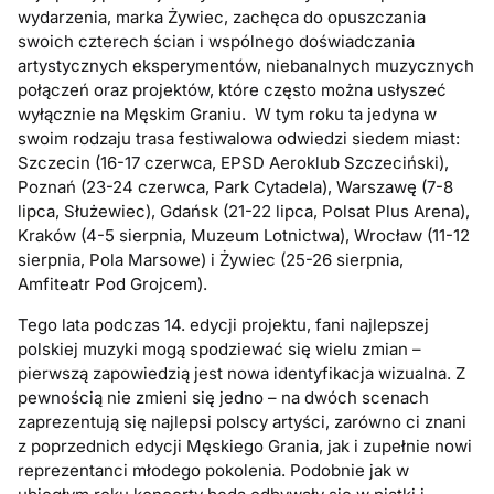
wydarzenia, marka Żywiec, zachęca do opuszczania
swoich czterech ścian i wspólnego doświadczania
artystycznych eksperymentów, niebanalnych muzycznych
połączeń oraz projektów, które często można usłyszeć
wyłącznie na Męskim Graniu. W tym roku ta jedyna w
swoim rodzaju trasa festiwalowa odwiedzi siedem miast:
Szczecin (16-17 czerwca, EPSD Aeroklub Szczeciński),
Poznań (23-24 czerwca, Park Cytadela), Warszawę (7-8
lipca, Służewiec), Gdańsk (21-22 lipca, Polsat Plus Arena),
Kraków (4-5 sierpnia, Muzeum Lotnictwa), Wrocław (11-12
sierpnia, Pola Marsowe) i Żywiec (25-26 sierpnia,
Amfiteatr Pod Grojcem).
Tego lata podczas 14. edycji projektu, fani najlepszej
polskiej muzyki mogą spodziewać się wielu zmian –
pierwszą zapowiedzią jest nowa identyfikacja wizualna. Z
pewnością nie zmieni się jedno – na dwóch scenach
zaprezentują się najlepsi polscy artyści, zarówno ci znani
z poprzednich edycji Męskiego Grania, jak i zupełnie nowi
reprezentanci młodego pokolenia. Podobnie jak w