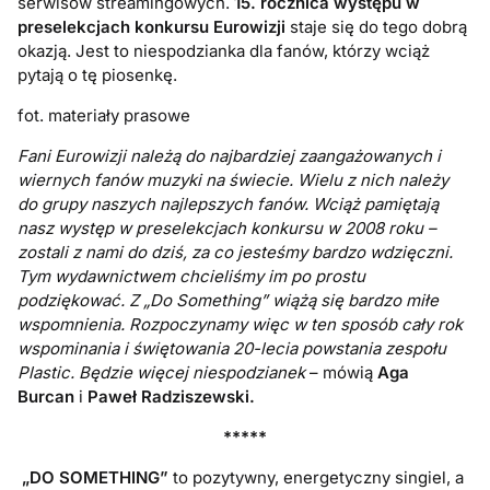
serwisów streamingowych.
15. rocznica występu w
preselekcjach konkursu Eurowizji
staje się do tego dobrą
okazją. Jest to niespodzianka dla fanów, którzy wciąż
pytają o tę piosenkę.
fot. materiały prasowe
Fani Eurowizji należą do najbardziej zaangażowanych i
wiernych fanów muzyki na świecie. Wielu z nich należy
do grupy naszych najlepszych fanów. Wciąż pamiętają
nasz występ w preselekcjach konkursu w 2008 roku –
zostali z nami do dziś, za co jesteśmy bardzo wdzięczni.
Tym wydawnictwem chcieliśmy im po prostu
podziękować. Z „Do Something” wiążą się bardzo miłe
wspomnienia. Rozpoczynamy więc w ten sposób cały rok
wspominania i świętowania 20-lecia powstania zespołu
Plastic. Będzie więcej niespodzianek
– mówią
Aga
Burcan
i
Paweł Radziszewski.
*****
„DO SOMETHING”
to pozytywny, energetyczny singiel, a