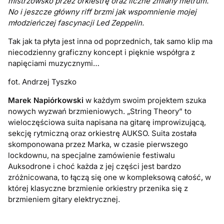
mistrzowsko przez orkiestrę oraz liczne zmiany metrum.
No i jeszcze główny riff brzmi jak wspomnienie mojej
młodzieńczej fascynacji Led Zeppelin.
Tak jak ta płyta jest inna od poprzednich, tak samo klip ma
niecodzienny graficzny koncept i pięknie współgra z
napięciami muzycznymi…
fot. Andrzej Tyszko
Marek Napiórkowski
w każdym swoim projektem szuka
nowych wyzwań brzmieniowych. „String Theory” to
wieloczęściowa suita napisana na gitarę improwizującą,
sekcję rytmiczną oraz orkiestrę AUKSO. Suita została
skomponowana przez Marka, w czasie pierwszego
lockdownu, na specjalne zamówienie festiwalu
Auksodrone i choć każda z jej części jest bardzo
zróżnicowana, to łączą się one w kompleksową całość, w
której klasyczne brzmienie orkiestry przenika się z
brzmieniem gitary elektrycznej.