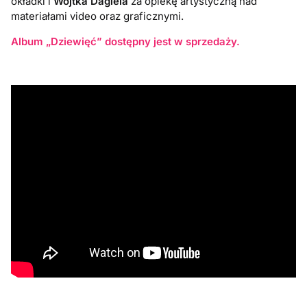
okładki i
Wojtka Dagiela
za opiekę artystyczną nad
materiałami video oraz graficznymi.
Album „Dziewięć” dostępny jest w sprzedaży.