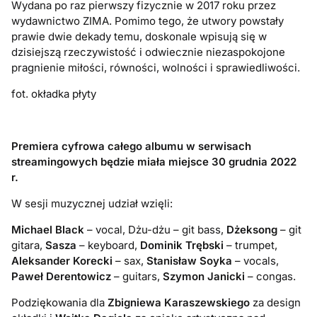
Wydana po raz pierwszy fizycznie w 2017 roku przez
wydawnictwo ZIMA. Pomimo tego, że utwory powstały
prawie dwie dekady temu, doskonale wpisują się w
dzisiejszą rzeczywistość i odwiecznie niezaspokojone
pragnienie miłości, równości, wolności i sprawiedliwości.
fot. okładka płyty
Premiera cyfrowa całego albumu w serwisach
streamingowych będzie miała miejsce 30 grudnia 2022
r.
W sesji muzycznej udział wzięli:
Michael Black
– vocal, Dżu-dżu – git bass,
Dżeksong
– git
gitara,
Sasza
– keyboard,
Dominik Trębski
– trumpet,
Aleksander Korecki
– sax,
Stanisław Soyka
– vocals,
Paweł Derentowicz
– guitars,
Szymon Janicki
– congas.
Podziękowania dla
Zbigniewa Karaszewskiego
za design