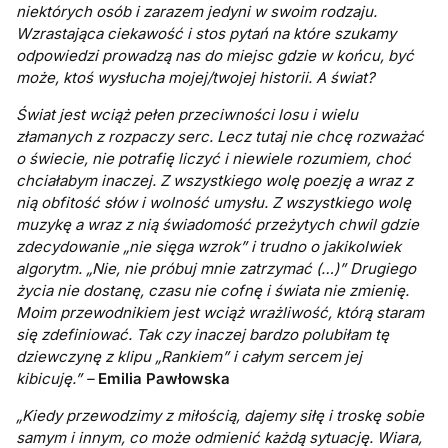
niektórych osób i zarazem jedyni w swoim rodzaju.
Wzrastająca ciekawość i stos pytań na które szukamy
odpowiedzi prowadzą nas do miejsc gdzie w końcu, być
może, ktoś wysłucha mojej/twojej historii. A świat?
Świat jest wciąż pełen przeciwności losu i wielu
złamanych z rozpaczy serc. Lecz tutaj nie chcę rozważać
o świecie, nie potrafię liczyć i niewiele rozumiem, choć
chciałabym inaczej. Z wszystkiego wolę poezję a wraz z
nią obfitość słów i wolność umysłu. Z wszystkiego wolę
muzykę a wraz z nią świadomość przeżytych chwil gdzie
zdecydowanie „nie sięga wzrok” i trudno o jakikolwiek
algorytm. „Nie, nie próbuj mnie zatrzymać (…)” Drugiego
życia nie dostanę, czasu nie cofnę i świata nie zmienię.
Moim przewodnikiem jest wciąż wrażliwość, którą staram
się zdefiniować. Tak czy inaczej bardzo polubiłam tę
dziewczynę z klipu „Rankiem” i całym sercem jej
kibicuję.” –
Emilia Pawłowska
„Kiedy przewodzimy z miłością, dajemy siłę i troskę sobie
samym i innym, co może odmienić każdą sytuację. Wiara,