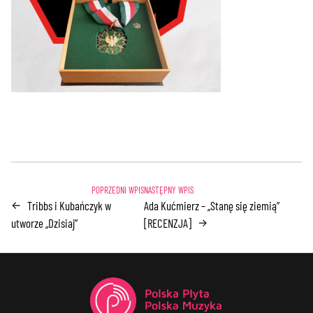
Tribbs i Kubańczyk w
Ada Kućmierz – „Stanę się ziemią”
←
utworze „Dzisiaj”
[RECENZJA]
→