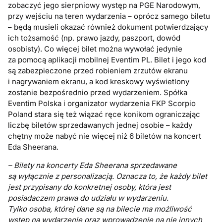
zobaczyć jego sierpniowy występ na PGE Narodowym,
przy wejściu na teren wydarzenia – oprócz samego biletu
– będą musieli okazać również dokument potwierdzający
ich tożsamość (np. prawo jazdy, paszport, dowód
osobisty). Co więcej bilet można wywołać jedynie
za pomocą aplikacji mobilnej Eventim PL. Bilet i jego kod
są zabezpieczone przed robieniem zrzutów ekranu
i nagrywaniem ekranu, a kod kreskowy wyświetlony
zostanie bezpośrednio przed wydarzeniem. Spółka
Eventim Polska i organizator wydarzenia FKP Scorpio
Poland stara się też wiązać ręce konikom ograniczając
liczbę biletów sprzedawanych jednej osobie – każdy
chętny może nabyć nie więcej niż 6 biletów na koncert
Eda Sheerana.
– Bilety na koncerty Eda Sheerana sprzedawane
są wyłącznie z personalizacją. Oznacza to, że każdy bilet
jest przypisany do konkretnej osoby, która jest
posiadaczem prawa do udziału w wydarzeniu.
Tylko osoba, której dane są na bilecie ma możliwość
wstęp na wydarzenie oraz wprowadzenie na nie innych