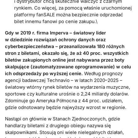
i dystrybutor chcą skutecznie walczyć z czarnym
rynkiem. Co więcej, za pomocą właśnie uruchomionej
platformy fanSALE można bezpiecznie odprzedać
bilet innemu fanowi po cenie zakupu.\
Gdy w 2019 r. firma Imperva – światowy lider
w dziedzinie rozwiązań ochrony danych oraz
cyberbezpieczeństwa – przeanalizowała 180 różnych
stron z biletami, okazało się, że aż 40 proc. wszystkich
biletów zakupionych online jest nabywana przez boty
skalpujące (zautomatyzowane oprogramowanie) w celu
ich odsprzedaży po wyższej cenie.
Według prognozy
agencji badawczej Technavio – w latach 2020–2025 –
światowy wtórny rynek biletów na wydarzenia muzyczne,
sportowe czy kulturalne urośnie o 2,24 miliardy dolarów.
Zdominuje go Ameryka Północna z 44 proc. udziałem,
gdzie odnotowany będzie najwyższy wzrost w regionie.
Nastąpi on głównie w Stanach Zjednoczonych, gdzie
handlarzy biletami z drugiego obiegu nazywa się
skalpownikami. Stosują oni wiele nielegalnych działań,