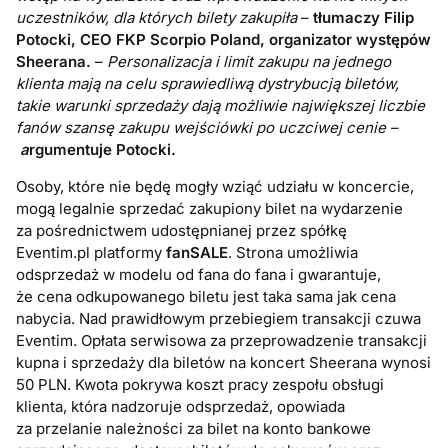
uczestników, dla których bilety zakupiła
–
tłumaczy Filip
Potocki, CEO FKP Scorpio Poland, organizator występów
Sheerana.
–
Personalizacja i limit zakupu na jednego
klienta mają na celu sprawiedliwą dystrybucją biletów,
takie warunki sprzedaży dają możliwie największej liczbie
fanów szansę zakupu wejściówki po uczciwej cenie –
a
rgumentuje Potocki.
Osoby, które nie będę mogły wziąć udziału w koncercie,
mogą legalnie sprzedać zakupiony bilet na wydarzenie
za pośrednictwem udostępnianej przez spółkę
Eventim.pl platformy
fanSALE
. Strona umożliwia
odsprzedaż w modelu od fana do fana i gwarantuje,
że cena odkupowanego biletu jest taka sama jak cena
nabycia. Nad prawidłowym przebiegiem transakcji czuwa
Eventim. Opłata serwisowa za przeprowadzenie transakcji
kupna i sprzedaży dla biletów na koncert Sheerana wynosi
50 PLN. Kwota pokrywa koszt pracy zespołu obsługi
klienta, która nadzoruje odsprzedaż, opowiada
za przelanie należności za bilet na konto bankowe