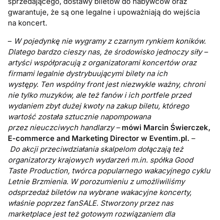
sprzedającego, dostawy biletów do nabywców oraz
gwarantuje, że są one legalne i upoważniają do wejścia
na koncert.
–
W pojedynkę nie wygramy z czarnym rynkiem koników.
Dlatego bardzo cieszy nas, że środowisko jednoczy siły –
artyści współpracują z organizatorami koncertów oraz
firmami legalnie dystrybuującymi bilety na ich
występy.
Ten wspólny front jest niezwykle ważny, chroni
nie tylko muzyków, ale też fanów i ich portfele przed
wydaniem zbyt dużej kwoty na zakup biletu, którego
wartość została sztucznie napompowana
przez nieuczciwych handlarzy –
mówi Marcin Świerczek,
E-commerce and Marketing Director w Eventim.pl.
–
Do akcji przeciwdziałania skalpelom dołączają też
organizatorzy krajowych wydarzeń m.in. spółka Good
Taste Production, twórca popularnego wakacyjnego cyklu
Letnie Brzmienia. W porozumieniu z umożliwiliśmy
odsprzedaż biletów na wybrane wakacyjne koncerty,
właśnie poprzez fanSALE. Stworzony przez nas
marketplace jest też gotowym rozwiązaniem dla