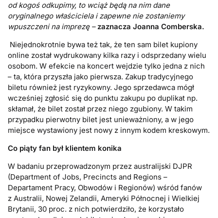
od kogoś odkupimy, to wciąż będą na nim dane
oryginalnego właściciela i zapewne nie zostaniemy
wpuszczeni na imprezę –
zaznacza Joanna Comberska.
Niejednokrotnie bywa też tak, że ten sam bilet kupiony
online został wydrukowany kilka razy i odsprzedany wielu
osobom. W efekcie na koncert wejdzie tylko jedna z nich
– ta, która przyszła jako pierwsza. Zakup tradycyjnego
biletu również jest ryzykowny. Jego sprzedawca mógł
wcześniej zgłosić się do punktu zakupu po duplikat np.
skłamał, że bilet został przez niego zgubiony. W takim
przypadku pierwotny bilet jest unieważniony, a w jego
miejsce wystawiony jest nowy z innym kodem kreskowym.
Co piąty fan był klientem konika
W badaniu przeprowadzonym przez australijski DJPR
(Department of Jobs, Precincts and Regions –
Departament Pracy, Obwodów i Regionów) wśród fanów
z Australii, Nowej Zelandii, Ameryki Północnej i Wielkiej
Brytanii, 30 proc. z nich potwierdziło, że korzystało