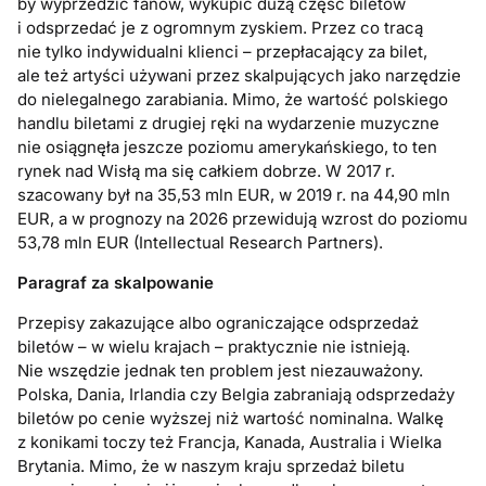
by wyprzedzić fanów, wykupić dużą część biletów
i odsprzedać je z ogromnym zyskiem. Przez co tracą
nie tylko indywidualni klienci – przepłacający za bilet,
ale też artyści używani przez skalpujących jako narzędzie
do nielegalnego zarabiania. Mimo, że wartość polskiego
handlu biletami z drugiej ręki na wydarzenie muzyczne
nie osiągnęła jeszcze poziomu amerykańskiego, to ten
rynek nad Wisłą ma się całkiem dobrze. W 2017 r.
szacowany był na 35,53 mln EUR, w 2019 r. na 44,90 mln
EUR, a w prognozy na 2026 przewidują wzrost do poziomu
53,78 mln EUR (Intellectual Research Partners).
Paragraf za skalpowanie
Przepisy zakazujące albo ograniczające odsprzedaż
biletów – w wielu krajach – praktycznie nie istnieją.
Nie wszędzie jednak ten problem jest niezauważony.
Polska, Dania, Irlandia czy Belgia zabraniają odsprzedaży
biletów po cenie wyższej niż wartość nominalna. Walkę
z konikami toczy też Francja, Kanada, Australia i Wielka
Brytania. Mimo, że w naszym kraju sprzedaż biletu