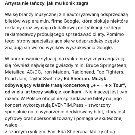
Artysta nie tańczy, jak mu konik zagra
Walkę branży muzycznej z nieautoryzowaną odsprzedażą
biletów wspiera m.in. firma Google, która blokuje niektóre
reklamy oraz wymaga dodatkowej certyfikacji każdego
reklamodawcy próbującego sprzedawać bilety. Pomimo
tego, strony specjalizujące się w odsprzedaży często
znajdują się wśród wyników wyszukiwania Google.
W unormowanie sytuacji na rynku muzycznym angażują
się również największe gwiazdy m.in. Bruce Springsteen,
Metallica, AC/DC, Iron Maiden, Radiohead, Foo Fighters,
Pearl Jam, Taylor Swift czy
Ed Sheeran. Muzyk,
odbywający właśnie trasę koncertową „+ – = ÷ x Tour”,
od wielu lat toczy walkę z konikami.
Nie inaczej jest tym
razem. W Polsce oficjalnie sprzedawane bilety na jego
koncert wykorzystują EVENTIM.Pass – stworzony
specjalnie na to wydarzenie dedykowany bilet, który jest
cyfrowy oraz spersonalizowany i pomaga w skutecznej
walce
z czarnym rynkiem. Fani Eda Sheerana, którzy chcą