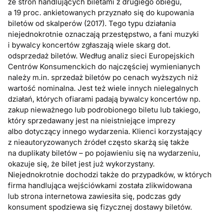
ze stron handlujących biletami z drugiego obiegu,
a 19 proc. ankietowanych przyznało się do kupowania
biletów od skalperów (2017). Tego typu działania
niejednokrotnie oznaczają przestępstwo, a fani muzyki
i bywalcy koncertów zgłaszają wiele skarg dot.
odsprzedaż biletów. Według analiz sieci Europejskich
Centrów Konsumenckich do najczęściej wymienianych
należy m.in. sprzedaż biletów po cenach wyższych niż
wartość nominalna. Jest też wiele innych nielegalnych
działań, których ofiarami padają bywalcy koncertów np.
zakup nieważnego lub podrobionego biletu lub takiego,
który sprzedawany jest na nieistniejące imprezy
albo dotyczący innego wydarzenia. Klienci korzystający
z nieautoryzowanych źródeł często skarżą się także
na duplikaty biletów – po pojawieniu się na wydarzeniu,
okazuje się, że bilet jest już wykorzystany.
Niejednokrotnie dochodzi także do przypadków, w których
firma handlująca wejściówkami została zlikwidowana
lub strona internetowa zawiesiła się, podczas gdy
konsument spodziewa się fizycznej dostawy biletów.