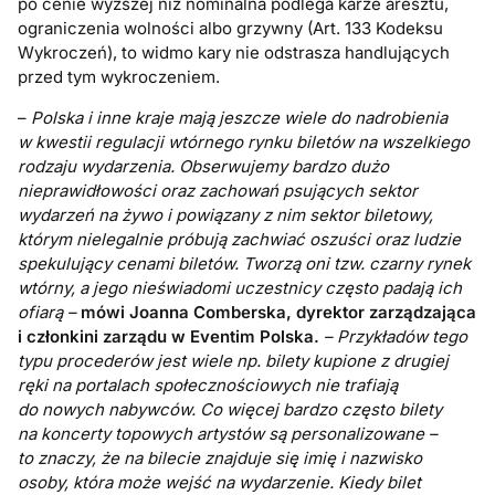
po cenie wyższej niż nominalna podlega karze aresztu,
ograniczenia wolności albo grzywny (Art. 133 Kodeksu
Wykroczeń), to widmo kary nie odstrasza handlujących
przed tym wykroczeniem.
–
Polska i inne kraje mają jeszcze wiele do nadrobienia
w kwestii regulacji wtórnego rynku biletów na wszelkiego
rodzaju wydarzenia. Obserwujemy bardzo dużo
nieprawidłowości oraz zachowań psujących sektor
wydarzeń na żywo i powiązany z nim sektor biletowy,
którym nielegalnie próbują zachwiać oszuści oraz ludzie
spekulujący cenami biletów. Tworzą oni tzw. czarny rynek
wtórny, a jego nieświadomi uczestnicy często padają ich
ofiarą –
mówi Joanna Comberska, dyrektor zarządzająca
i członkini zarządu w Eventim Polska.
– Przykładów tego
typu procederów jest wiele np. bilety kupione z drugiej
ręki na portalach społecznościowych nie trafiają
do nowych nabywców. Co więcej bardzo często bilety
na koncerty topowych artystów są personalizowane –
to znaczy, że na bilecie znajduje się imię i nazwisko
osoby, która może wejść na wydarzenie. Kiedy bilet