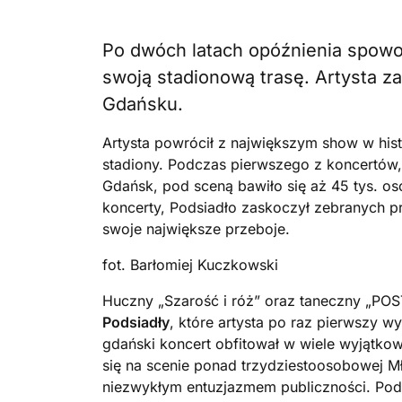
Po dwóch latach opóźnienia spo
swoją stadionową trasę. Artysta 
Gdańsku.
Artysta powrócił z największym show w hist
stadiony. Podczas pierwszego z koncertów, 
Gdańsk, pod sceną bawiło się aż 45 tys. o
koncerty, Podsiadło zaskoczył zebranych 
swoje największe przeboje.
fot. Barłomiej Kuczkowski
Huczny „Szarość i róż” oraz taneczny „POS
Podsiadły
, które artysta po raz pierwszy w
gdański koncert obfitował w wiele wyjątk
się na scenie ponad trzydziestoosobowej M
niezwykłym entuzjazmem publiczności. Pod