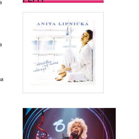
a
a
na