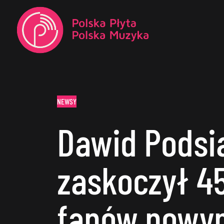
NEWSY
Dawid Podsi
zaskoczył 45
fanów nowy