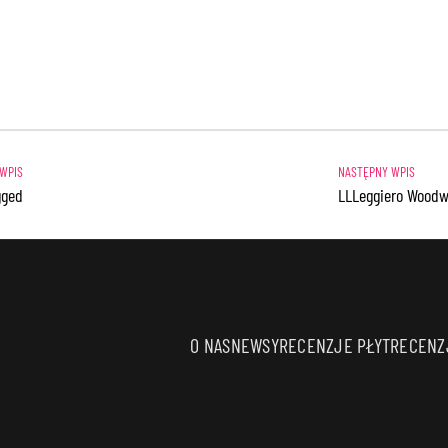
gged
LLLeggiero Woodw
O NAS
NEWSY
RECENZJE PŁYT
RECENZJ