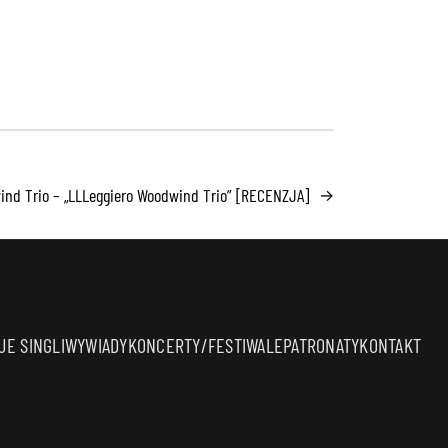
ind Trio – „LLLeggiero Woodwind Trio” [RECENZJA]
→
E SINGLI
WYWIADY
KONCERTY/FESTIWALE
PATRONATY
KONTAKT