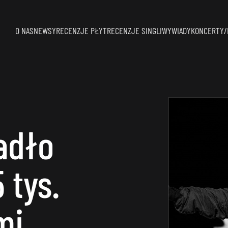
O NAS
NEWSY
RECENZJE PŁYT
RECENZJE SINGLI
WYWIADY
KONCERTY/
adło
 tys.
mi