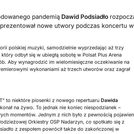
wodowanego pandemią
Dawid Podsiadło
rozpocz
zaprezentował nowe utwory podczas koncertu w
orii polskiej muzyki, samodzielnie wyprzedając aż trzy
który odbył się w ubiegłą sobotę w Polsat Plus Arena
sób. Aby wynagrodzić im wielomiesięczne oczekiwanie na
premierowymi wykonaniami aż trzech utworów oraz zagrał
T” to niektóre piosenki z nowego repertuaru
Dawida
ykonał na żywo. To jednak nie koniec niespodzianek –
owych momentów. Jednym z nich było z pewnością pojawien
łodzieżowej Orkiestry OSP Nadarzyn, co spotkało się z
siadło z zespołem powrócił także do zakończonej w