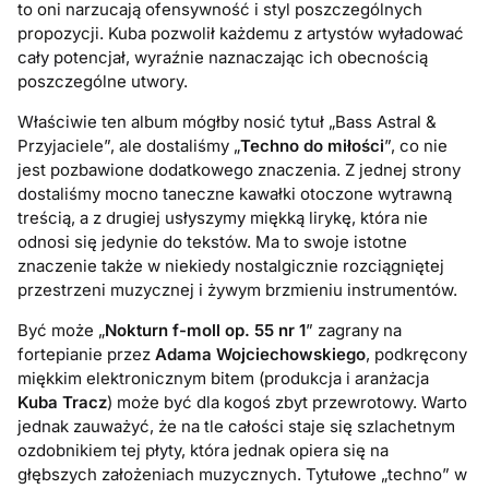
to oni narzucają ofensywność i styl poszczególnych
propozycji. Kuba pozwolił każdemu z artystów wyładować
cały potencjał, wyraźnie naznaczając ich obecnością
poszczególne utwory.
Właściwie ten album mógłby nosić tytuł „Bass Astral &
Przyjaciele”, ale dostaliśmy „
Techno do miłości
”, co nie
jest pozbawione dodatkowego znaczenia. Z jednej strony
dostaliśmy mocno taneczne kawałki otoczone wytrawną
treścią, a z drugiej usłyszymy miękką lirykę, która nie
odnosi się jedynie do tekstów. Ma to swoje istotne
znaczenie także w niekiedy nostalgicznie rozciągniętej
przestrzeni muzycznej i żywym brzmieniu instrumentów.
Być może „
Nokturn f-moll op. 55 nr 1
” zagrany na
fortepianie przez
Adama Wojciechowskiego
, podkręcony
miękkim elektronicznym bitem (produkcja i aranżacja
Kuba Tracz
) może być dla kogoś zbyt przewrotowy. Warto
jednak zauważyć, że na tle całości staje się szlachetnym
ozdobnikiem tej płyty, która jednak opiera się na
głębszych założeniach muzycznych. Tytułowe „techno” w