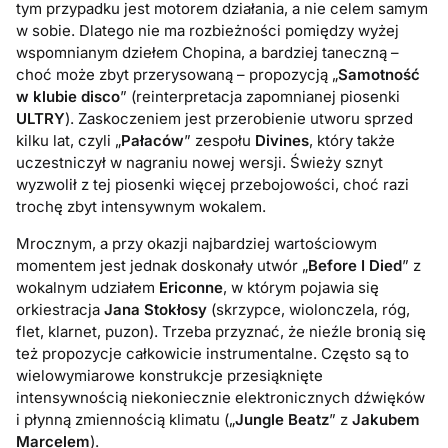
tym przypadku jest motorem działania, a nie celem samym
w sobie. Dlatego nie ma rozbieżności pomiędzy wyżej
wspomnianym dziełem Chopina, a bardziej taneczną –
choć może zbyt przerysowaną – propozycją „
Samotność
w klubie disco
” (reinterpretacja zapomnianej piosenki
ULTRY
). Zaskoczeniem jest przerobienie utworu sprzed
kilku lat, czyli „
Pałaców
” zespołu
Divines
, który także
uczestniczył w nagraniu nowej wersji. Świeży sznyt
wyzwolił z tej piosenki więcej przebojowości, choć razi
trochę zbyt intensywnym wokalem.
Mrocznym, a przy okazji najbardziej wartościowym
momentem jest jednak doskonały utwór „
Before I Died
” z
wokalnym udziałem
Ericonne
, w którym pojawia się
orkiestracja
Jana Stokłosy
(skrzypce, wiolonczela, róg,
flet, klarnet, puzon). Trzeba przyznać, że nieźle bronią się
też propozycje całkowicie instrumentalne. Często są to
wielowymiarowe konstrukcje przesiąknięte
intensywnością niekoniecznie elektronicznych dźwięków
i płynną zmiennością klimatu („
Jungle Beatz
” z
Jakubem
Marcelem
).