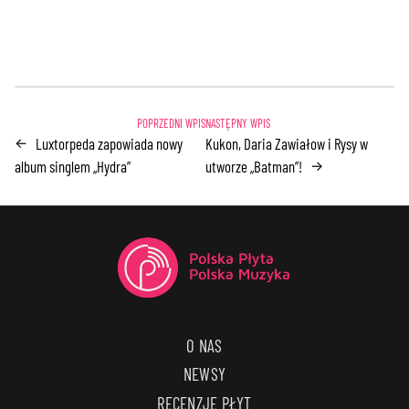
Luxtorpeda zapowiada nowy
Kukon, Daria Zawiałow i Rysy w
←
album singlem „Hydra”
utworze „Batman”!
→
O NAS
NEWSY
RECENZJE PŁYT