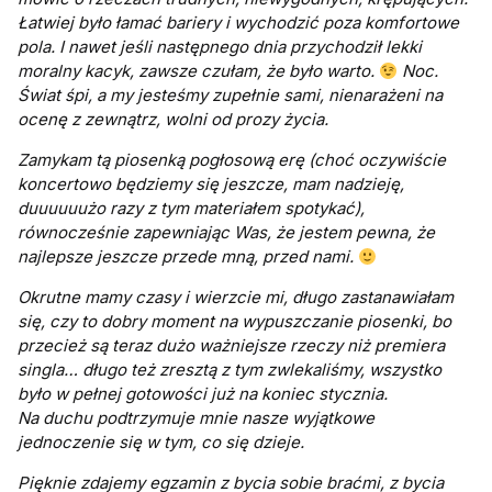
Łatwiej było łamać bariery i wychodzić poza komfortowe
pola.
I nawet jeśli następnego dnia przychodził lekki
moralny kacyk, zawsze czułam, że było warto.
Noc.
Świat śpi, a my jesteśmy zupełnie sami, nienarażeni na
ocenę z zewnątrz, wolni od prozy życia.
Zamykam tą piosenką pogłosową erę (choć oczywiście
koncertowo będziemy się jeszcze, mam nadzieję,
duuuuuużo razy z tym materiałem spotykać),
równocześnie zapewniając Was, że jestem pewna, że
najlepsze jeszcze przede mną, przed nami.
Okrutne mamy czasy i wierzcie mi, długo zastanawiałam
się, czy to dobry moment na wypuszczanie piosenki, bo
przecież są teraz dużo ważniejsze rzeczy niż premiera
singla… długo też zresztą z tym zwlekaliśmy, wszystko
było w pełnej gotowości już na koniec stycznia.
Na duchu podtrzymuje mnie nasze wyjątkowe
jednoczenie się w tym, co się dzieje.
Pięknie zdajemy egzamin z bycia sobie braćmi, z bycia