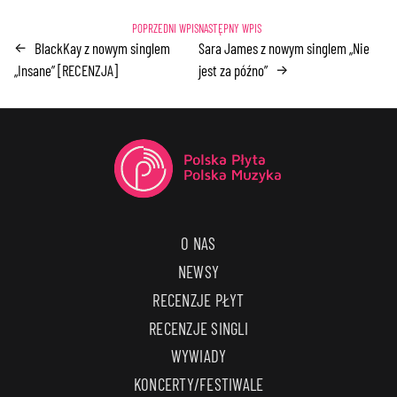
BlackKay z nowym singlem
Sara James z nowym singlem „Nie
←
„Insane” [RECENZJA]
jest za późno”
→
O NAS
NEWSY
RECENZJE PŁYT
RECENZJE SINGLI
WYWIADY
KONCERTY/FESTIWALE