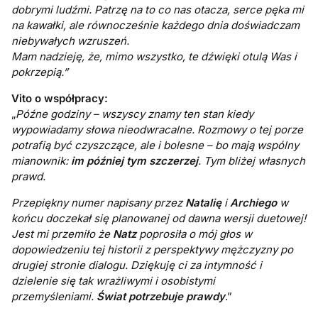
dobrymi ludźmi. Patrzę na to co nas otacza, serce pęka mi
na kawałki, ale równocześnie każdego dnia doświadczam
niebywałych wzruszeń.
Mam nadzieję, że, mimo wszystko, te dźwięki otulą Was i
pokrzepią.”
Vito o współpracy:
„
Późne godziny – wszyscy znamy ten stan kiedy
wypowiadamy słowa nieodwracalne. Rozmowy o tej porze
potrafią być czyszczące, ale i bolesne – bo mają wspólny
mianownik:
im później tym szczerzej
. Tym bliżej własnych
prawd.
Przepiękny numer napisany przez
Natalię
i
Archiego
w
końcu doczekał się planowanej od dawna wersji duetowej!
Jest mi przemiło że
Natz
poprosiła o mój głos w
dopowiedzeniu tej historii z perspektywy mężczyzny po
drugiej stronie dialogu.
Dziękuję ci za intymność i
dzielenie się tak wrażliwymi i osobistymi
przemyśleniami.
Świat potrzebuje prawdy
.”