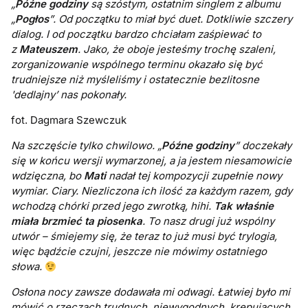
„
Późne godziny
są szóstym, ostatnim singlem z albumu
„
Pogłos
”.
Od początku to miał być duet.
Dotkliwie szczery
dialog
. I od początku bardzo chciałam zaśpiewać to
z
Mateuszem
. Jako, że oboje jesteśmy trochę szaleni,
zorganizowanie wspólnego terminu okazało się być
trudniejsze niż myśleliśmy i ostatecznie bezlitosne
'dedlajny’ nas pokonały.
fot. Dagmara Szewczuk
Na szczęście tylko chwilowo.
„
Późne godziny
” doczekały
się w końcu wersji wymarzonej, a ja jestem niesamowicie
wdzięczna, bo
Mati
nadał tej kompozycji zupełnie nowy
wymiar.
Ciary
. Niezliczona ich ilość za każdym razem, gdy
wchodzą chórki przed jego zwrotką, hihi.
Tak właśnie
miała brzmieć ta piosenka
.
To nasz drugi już wspólny
utwór – śmiejemy się, że teraz to już musi być trylogia,
więc bądźcie czujni, jeszcze nie mówimy ostatniego
słowa.
Osłona nocy zawsze dodawała mi odwagi. Łatwiej było mi
mówić o rzeczach trudnych, niewygodnych, krępujących.