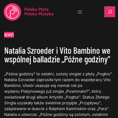
Szukaj
NEWSY
Natalia Szroeder i Vito Bambino we
wspólnej balladzie „Późne godziny”
„Późne godziny” to ostatni, szósty singiel z płyty „Pogłos”.
Natalia Szroeder zaprosiła tym razem do współpracy Vito
Bambino. Utwór ukazuje się niemal rok po
wydaniu Platynowego już singla „Powinnam?”, który
zwiastował drugi album Artystki „Pogłos”. Status Złotego
Singla uzyskały także świetnie przyjęte „Przypływy”,
zaśpiewane w duecie z Ralphem Kaminskim oraz „Para”.
Natalia o utworze: „Późne godziny są szóstym, ostatnim