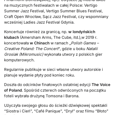
na muzycznych festiwalach w całej Polsce: Vertigo
Summer Jazz Festival, Vertigo Summer Blues Festival,
Craft Open Wrocław, Sącz Jazz Festival, czy wspomniany
wcześniej Ladies Jazz Festival Gdynia.
Koncertuje również za granicą, np.
w londyńskich
klubach
(Amersham Arms, The Cube, itd.),w 2019 r.
koncertowała
w Chinach
w ramach
„Polish Games –
Creative Poland: The Concert
“, gdzie u boku
Natalii
Grosiak (Mikromusic)
wykonała utwory z polskich gier
komputerowych.
Regularnie publikuje w sieci własne utwory autorskie i
planuje wydanie płyty pod koniec roku.
Doszła do odcinków finałowych ostatniej edycji
The Voice
of Poland
. Spośród czterech odwróconych na początku
foteli wybrała drużynę Tomsona i Barona.
Użyczyła swojego głosu do ścieżki dźwiękowej spektakli
“Siostra i Cień”, “Café Panique”, “Dryl” oraz filmu “Błoto”