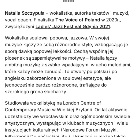
*****
Natalia Szczypuła
– wokalistka, autorka tekstów i muzyki,
vocal coach. Finalistka
The
Voic
e
of
Poland
w 2020r.,
zwyciężczyni
Ladie
s’
Jazz Festival Gdynia 2021
.
Wokalistka soulowa, popowa, jazzowa. W swojej
muzyce łączy ze sobą różnorodne style, wzbogacając je
sporą dawką popowej lekkości. Cechą wspólną jej
piosenek są zapamiętywalne motywy – Natalia łączy
ambitną muzykę z szybko wpadającymi w ucho melodiami,
które każdy może zanucić. To utwory po polsku i po
angielsku zakorzenione w soulowej estetyce, ale
jednocześnie bardzo różnorodne, trafiające do
szerokiego grona słuchaczy.
Studiowała wokalistykę na London Centre of
Contemporary Music w Wielkiej Brytanii. Od lat aktywnie
uczestniczy we wrocławskim oraz ogólnopolskim świecie
artystycznym, występując w klubach muzycznych i wielu
instytucjach kulturalnych (Narodowe Forum Muzyki,
Filharmonii Dolnośląskiej, itp.). Usłyszeć ją można także