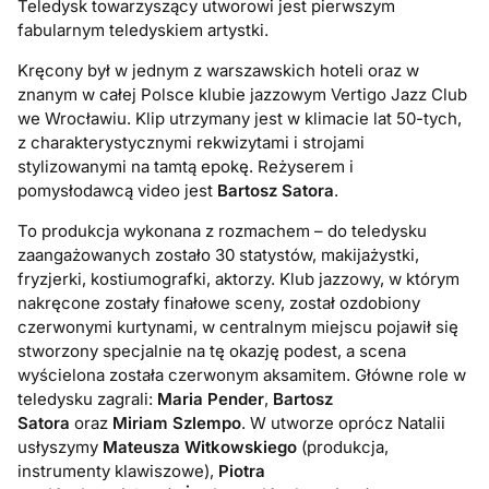
Teledysk towarzyszący utworowi jest pierwszym
fabularnym teledyskiem artystki.
Kręcony był w jednym z warszawskich hoteli oraz w
znanym w całej Polsce klubie jazzowym Vertigo Jazz Club
we Wrocławiu. Klip utrzymany jest w klimacie lat 50-tych,
z charakterystycznymi rekwizytami i strojami
stylizowanymi na tamtą epokę. Reżyserem i
pomysłodawcą video jest
Bartosz Satora
.
To produkcja wykonana z rozmachem – do teledysku
zaangażowanych zostało 30 statystów, makijażystki,
fryzjerki, kostiumografki, aktorzy. Klub jazzowy, w którym
nakręcone zostały finałowe sceny, został ozdobiony
czerwonymi kurtynami, w centralnym miejscu pojawił się
stworzony specjalnie na tę okazję podest, a scena
wyścielona została czerwonym aksamitem. Główne role w
teledysku zagrali:
Maria Pender
,
Bartosz
Satora
oraz
Miriam Szlempo
. W utworze oprócz Natalii
usłyszymy
Mateusza Witkowskiego
(produkcja,
instrumenty klawiszowe),
Piotra