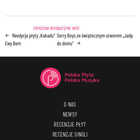
Reedycja płyty „Kakadu”
Sorry Boys ze świątecznym utworem „Jadę
←
Ewy Bem
do domu”
→
O NAS
NEWSY
RECENZJE PŁYT
RECENZJE SINGLI