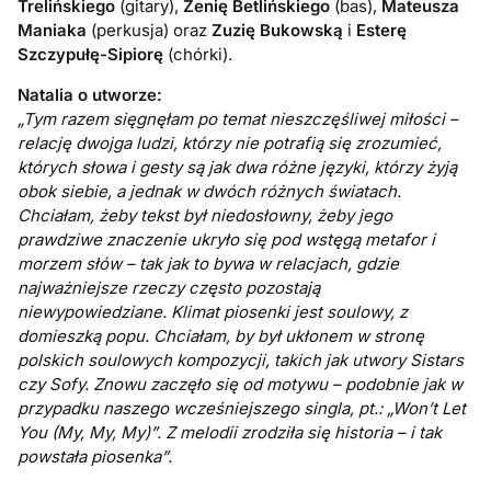
Trelińskiego
(gitary),
Żenię Betlińskiego
(bas),
Mateusza
Maniaka
(perkusja) oraz
Zuzię Bukowską
i
Esterę
Szczypułę-Sipiorę
(chórki).
Natalia o utworze:
„Tym razem sięgnęłam po temat nieszczęśliwej miłości –
relację dwojga ludzi, którzy nie potrafią się zrozumieć,
których słowa i gesty są jak dwa różne języki, którzy żyją
obok siebie, a jednak w dwóch różnych światach.
Chciałam, żeby tekst był niedosłowny, żeby jego
prawdziwe znaczenie ukryło się pod wstęgą metafor i
morzem słów – tak jak to bywa w relacjach, gdzie
najważniejsze rzeczy często pozostają
niewypowiedziane. Klimat piosenki jest soulowy, z
domieszką popu. Chciałam, by był ukłonem w stronę
polskich soulowych kompozycji, takich jak utwory Sistars
czy Sofy. Znowu zaczęło się od motywu – podobnie jak w
przypadku naszego wcześniejszego singla, pt.: „Won’t Let
You (My, My, My)”. Z melodii zrodziła się historia – i tak
powstała piosenka”.