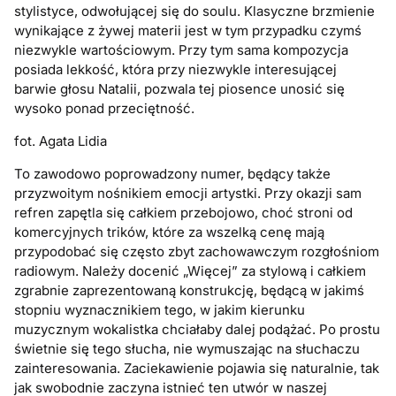
stylistyce, odwołującej się do soulu. Klasyczne brzmienie
wynikające z żywej materii jest w tym przypadku czymś
niezwykle wartościowym. Przy tym sama kompozycja
posiada lekkość, która przy niezwykle interesującej
barwie głosu Natalii, pozwala tej piosence unosić się
wysoko ponad przeciętność.
fot. Agata Lidia
To zawodowo poprowadzony numer, będący także
przyzwoitym nośnikiem emocji artystki. Przy okazji sam
refren zapętla się całkiem przebojowo, choć stroni od
komercyjnych trików, które za wszelką cenę mają
przypodobać się często zbyt zachowawczym rozgłośniom
radiowym. Należy docenić „Więcej” za stylową i całkiem
zgrabnie zaprezentowaną konstrukcję, będącą w jakimś
stopniu wyznacznikiem tego, w jakim kierunku
muzycznym wokalistka chciałaby dalej podążać. Po prostu
świetnie się tego słucha, nie wymuszając na słuchaczu
zainteresowania. Zaciekawienie pojawia się naturalnie, tak
jak swobodnie zaczyna istnieć ten utwór w naszej