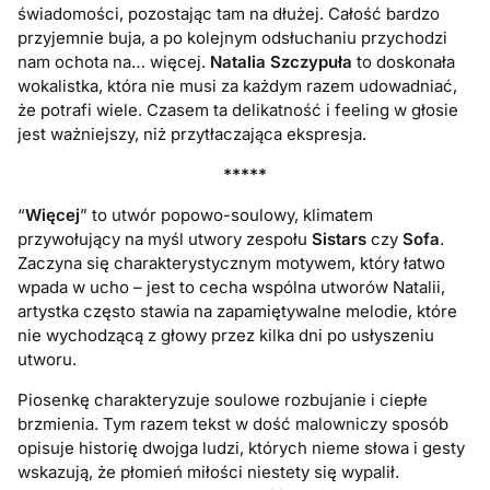
świadomości, pozostając tam na dłużej. Całość bardzo
przyjemnie buja, a po kolejnym odsłuchaniu przychodzi
nam ochota na… więcej.
Natalia Szczypuła
to doskonała
wokalistka, która nie musi za każdym razem udowadniać,
że potrafi wiele. Czasem ta delikatność i feeling w głosie
jest ważniejszy, niż przytłaczająca ekspresja.
*****
“
Więcej
” to utwór popowo-soulowy, klimatem
przywołujący na myśl utwory zespołu
Sistars
czy
Sofa
.
Zaczyna się charakterystycznym motywem, który łatwo
wpada w ucho – jest to cecha wspólna utworów Natalii,
artystka często stawia na zapamiętywalne melodie, które
nie wychodzącą z głowy przez kilka dni po usłyszeniu
utworu.
Piosenkę charakteryzuje soulowe rozbujanie i ciepłe
brzmienia. Tym razem tekst w dość malowniczy sposób
opisuje historię dwojga ludzi, których nieme słowa i gesty
wskazują, że płomień miłości niestety się wypalił.