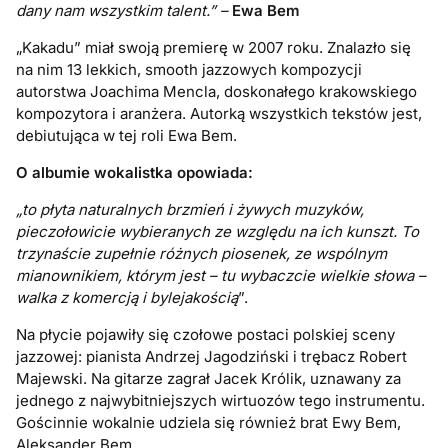
dany nam wszystkim talent.”
–
Ewa Bem
„Kakadu” miał swoją premierę w 2007 roku. Znalazło się
na nim 13 lekkich, smooth jazzowych kompozycji
autorstwa Joachima Mencla, doskonałego krakowskiego
kompozytora i aranżera. Autorką wszystkich tekstów jest,
debiutująca w tej roli Ewa Bem.
O albumie wokalistka opowiada:
„to płyta naturalnych brzmień i żywych muzyków,
pieczołowicie wybieranych ze względu na ich kunszt. To
trzynaście zupełnie różnych piosenek, ze wspólnym
mianownikiem, którym jest – tu wybaczcie wielkie słowa –
walka z komercją i bylejakością
”.
Na płycie pojawiły się czołowe postaci polskiej sceny
jazzowej: pianista Andrzej Jagodziński i trębacz Robert
Majewski. Na gitarze zagrał Jacek Królik, uznawany za
jednego z najwybitniejszych wirtuozów tego instrumentu.
Gościnnie wokalnie udziela się również brat Ewy Bem,
Aleksander Bem.