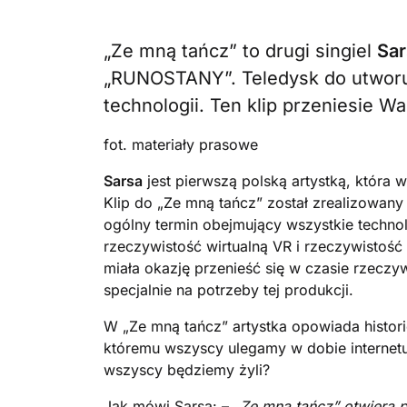
„Ze mną tańcz” to drugi singiel
Sar
„RUNOSTANY”. Teledysk do utworu 
technologii. Ten klip przeniesie Wa
fot. materiały prasowe
Sarsa
jest pierwszą polską artystką, która 
Klip do „Ze mną tańcz” został zrealizowany
ogólny termin obejmujący wszystkie techno
rzeczywistość wirtualną VR i rzeczywistoś
miała okazję przenieść się w czasie rzeczy
specjalnie na potrzeby tej produkcji.
W „Ze mną tańcz” artystka opowiada histor
któremu wszyscy ulegamy w dobie internetu
wszyscy będziemy żyli?
Jak mówi Sarsa: – „
Ze mną tańcz” otwiera 