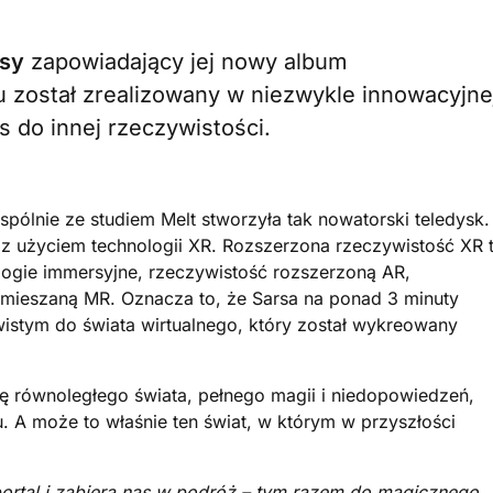
sy
zapowiadający jej nowy album
został zrealizowany w niezwykle innowacyjne
s do innej rzeczywistości.
wspólnie ze studiem Melt stworzyła tak nowatorski teledysk.
 z użyciem technologii XR. Rozszerzona rzeczywistość XR 
logie immersyjne, rzeczywistość rozszerzoną AR,
ć mieszaną MR. Oznacza to, że Sarsa na ponad 3 minuty
wistym do świata wirtualnego, który został wykreowany
ię równoległego świata, pełnego magii i niedopowiedzeń,
. A może to właśnie ten świat, w którym w przyszłości
portal i zabiera nas w podróż – tym razem do magicznego