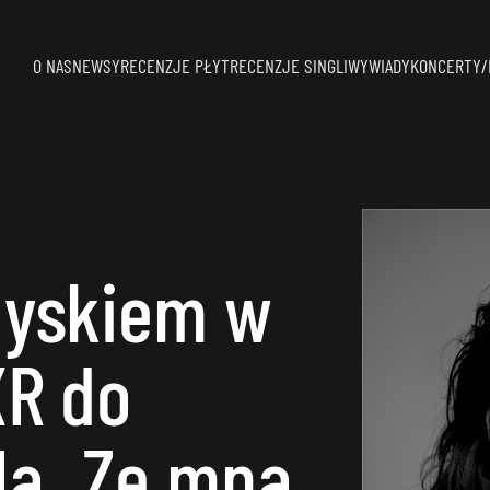
O NAS
NEWSY
RECENZJE PŁYT
RECENZJE SINGLI
WYWIADY
KONCERTY/
dyskiem w
XR do
la „Ze mną