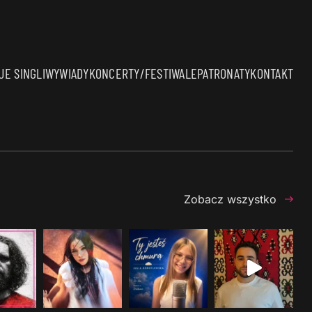
E SINGLI
WYWIADY
KONCERTY/FESTIWALE
PATRONATY
KONTAKT
Zobacz wszystko