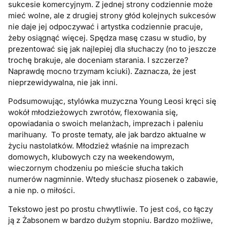
sukcesie komercyjnym. Z jednej strony codziennie może
mieć wolne, ale z drugiej strony głód kolejnych sukcesów
nie daje jej odpoczywać i artystka codziennie pracuje,
żeby osiągnąć więcej. Spędza masę czasu w studio, by
prezentować się jak najlepiej dla słuchaczy (no to jeszcze
trochę brakuje, ale doceniam starania. I szczerze?
Naprawdę mocno trzymam kciuki). Zaznacza, że jest
nieprzewidywalna, nie jak inni.
Podsumowując, stylówka muzyczna Young Leosi kręci się
wokół młodzieżowych zwrotów, flexowania się,
opowiadania o swoich melanżach, imprezach i paleniu
marihuany. To proste tematy, ale jak bardzo aktualne w
życiu nastolatków. Młodzież właśnie na imprezach
domowych, klubowych czy na weekendowym,
wieczornym chodzeniu po mieście słucha takich
numerów nagminnie. Wtedy słuchasz piosenek o zabawie,
a nie np. o miłości.
Tekstowo jest po prostu chwytliwie. To jest coś, co łączy
ją z Żabsonem w bardzo dużym stopniu. Bardzo możliwe,