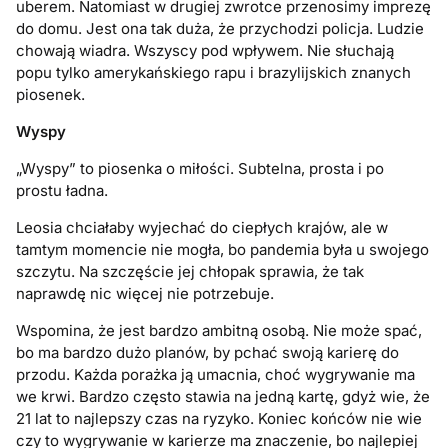
uberem. Natomiast w drugiej zwrotce przenosimy imprezę
do domu. Jest ona tak duża, że przychodzi policja. Ludzie
chowają wiadra. Wszyscy pod wpływem. Nie słuchają
popu tylko amerykańskiego rapu i brazylijskich znanych
piosenek.
Wyspy
„Wyspy” to piosenka o miłości. Subtelna, prosta i po
prostu ładna.
Leosia chciałaby wyjechać do ciepłych krajów, ale w
tamtym momencie nie mogła, bo pandemia była u swojego
szczytu. Na szczęście jej chłopak sprawia, że tak
naprawdę nic więcej nie potrzebuje.
Wspomina, że jest bardzo ambitną osobą. Nie może spać,
bo ma bardzo dużo planów, by pchać swoją karierę do
przodu. Każda porażka ją umacnia, choć wygrywanie ma
we krwi. Bardzo często stawia na jedną kartę, gdyż wie, że
21 lat to najlepszy czas na ryzyko. Koniec końców nie wie
czy to wygrywanie w karierze ma znaczenie, bo najlepiej