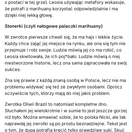
z postaci w tej grze). Leosia używając metafory wskazuje,
że potrafi z marihuany korzystać odpowiedzialnie i ma
dzięki niej lekką głowę.
Stonerki (czyli nałogowe palaczki marihuany)
W zwrotce pierwsze chwali się, że ma hajs i lekkie życie.
Każdy chce zająć jej miejsce na rynku, ale ona się tym nie
przejmuje i robi swoje. Ludzie mówią jej co ma robić, co
Leosia skwitowała, że ich poj*bało. Ludzie mówią o niej
niestworzone historie, lecz ona sama zapracowała na swój
sukces.
Zna się prawie z każdą znaną osobą w Polsce, lecz nie ma
problemu widywać się też ze zwykłymi osobami. Oprócz
oczywiście tych, którzy mają do niej jakiś problem.
Zwrotka Oliwii Brazil to natomiast kompletne dno.
Słuchałem jej wielokrotnie i w sumie to jest jeszcze gorzej
niż było. Można wmawiać sobie, że to polska Nicki, ale tak
naprawdę jej zwrotki są po prostu beznadziejne. Tekst jest
o tym, że dupą potrafią kręcić tylko prawdziwe suki. Skuć