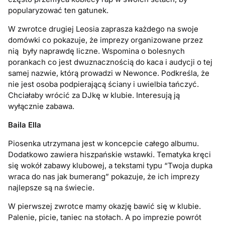
popularyzować ten gatunek.
W zwrotce drugiej Leosia zaprasza każdego na swoje
domówki co pokazuje, że imprezy organizowane przez
nią były naprawdę liczne. Wspomina o bolesnych
porankach co jest dwuznacznością do kaca i audycji o tej
samej nazwie, którą prowadzi w Newonce. Podkreśla, że
nie jest osoba podpierającą ściany i uwielbia tańczyć.
Chciałaby wrócić za DJkę w klubie. Interesują ją
wyłącznie zabawa.
Baila Ella
Piosenka utrzymana jest w koncepcie całego albumu.
Dodatkowo zawiera hiszpańskie wstawki. Tematyka kręci
się wokół zabawy klubowej, a tekstami typu “Twoja dupka
wraca do nas jak bumerang” pokazuje, że ich imprezy
najlepsze są na świecie.
W pierwszej zwrotce mamy okazję bawić się w klubie.
Palenie, picie, taniec na stołach. A po imprezie powrót