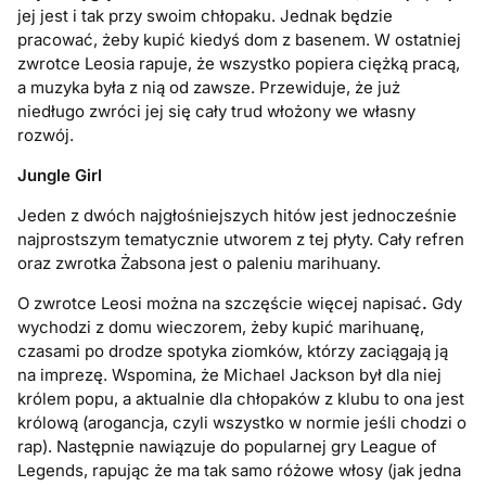
jej jest i tak przy swoim chłopaku. Jednak będzie
pracować, żeby kupić kiedyś dom z basenem. W ostatniej
zwrotce Leosia rapuje, że wszystko popiera ciężką pracą,
a muzyka była z nią od zawsze. Przewiduje, że już
niedługo zwróci jej się cały trud włożony we własny
rozwój.
Jungle Girl
Jeden z dwóch najgłośniejszych hitów jest jednocześnie
najprostszym tematycznie utworem z tej płyty. Cały refren
oraz zwrotka Żabsona jest o paleniu marihuany.
O zwrotce Leosi można na szczęście więcej napisać
.
Gdy
wychodzi z domu wieczorem, żeby kupić marihuanę,
czasami po drodze spotyka ziomków, którzy zaciągają ją
na imprezę. Wspomina, że Michael Jackson był dla niej
królem popu, a aktualnie dla chłopaków z klubu to ona jest
królową (arogancja, czyli wszystko w normie jeśli chodzi o
rap). Następnie nawiązuje do popularnej gry League of
Legends, rapując że ma tak samo różowe włosy (jak jedna