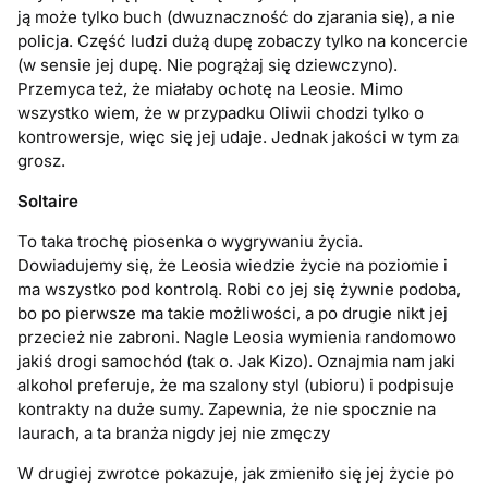
ją może tylko buch (dwuznaczność do zjarania się), a nie
policja. Część ludzi dużą dupę zobaczy tylko na koncercie
(w sensie jej dupę. Nie pogrążaj się dziewczyno).
Przemyca też, że miałaby ochotę na Leosie. Mimo
wszystko wiem, że w przypadku Oliwii chodzi tylko o
kontrowersje, więc się jej udaje. Jednak jakości w tym za
grosz.
Soltaire
To taka trochę piosenka o wygrywaniu życia.
Dowiadujemy się, że Leosia wiedzie życie na poziomie i
ma wszystko pod kontrolą. Robi co jej się żywnie podoba,
bo po pierwsze ma takie możliwości, a po drugie nikt jej
przecież nie zabroni. Nagle Leosia wymienia randomowo
jakiś drogi samochód (tak o. Jak Kizo). Oznajmia nam jaki
alkohol preferuje, że ma szalony styl (ubioru) i podpisuje
kontrakty na duże sumy. Zapewnia, że nie spocznie na
laurach, a ta branża nigdy jej nie zmęczy
W drugiej zwrotce pokazuje, jak zmieniło się jej życie po