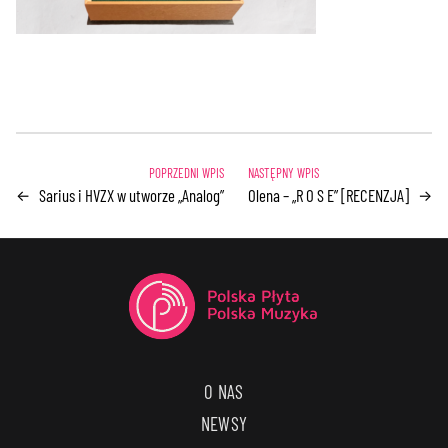
Sarius i HVZX w utworze „Analog”
Olena – „R O S E” [RECENZJA]
←
→
O NAS
NEWSY