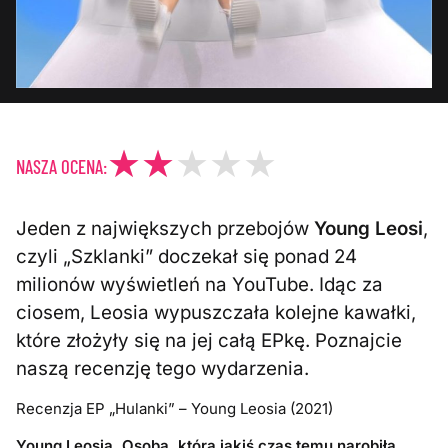
NASZA OCENA:
Jeden z największych przebojów
Young Leosi
,
czyli „Szklanki” doczekał się ponad 24
milionów wyświetleń na YouTube. Idąc za
ciosem, Leosia wypuszczała kolejne kawałki,
które złożyły się na jej całą EPkę. Poznajcie
naszą recenzję tego wydarzenia.
Recenzja EP „Hulanki” – Young Leosia (2021)
Young Leosia. Osoba, która jakiś czas temu narobiła