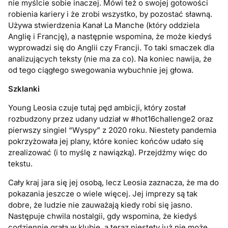
nie myślcie sobie inaczej. Mówi też o swojej gotowości
robienia kariery i że zrobi wszystko, by pozostać sławną.
Używa stwierdzenia Kanał La Manche (który oddziela
Anglię i Francję), a następnie wspomina, że może kiedyś
wyprowadzi się do Anglii czy Francji. To taki smaczek dla
analizujących teksty (nie ma za co). Na koniec nawija, że
od tego ciągłego swegowania wybuchnie jej głowa.
Szklanki
Young Leosia czuje tutaj pęd ambicji, który został
rozbudzony przez udany udział w #hot16challenge2 oraz
pierwszy singiel “Wyspy” z 2020 roku. Niestety pandemia
pokrzyżowała jej plany, które koniec końców udało się
zrealizować (i to myślę z nawiązką). Przejdźmy więc do
tekstu.
Cały kraj jara się jej osobą, lecz Leosia zaznacza, że ma do
pokazania jeszcze o wiele więcej. Jej imprezy są tak
dobre, że ludzie nie zauważają kiedy robi się jasno.
Następuje chwila nostalgii, gdy wspomina, że kiedyś
codziennie grała w klubie, a teraz niestety już nie może