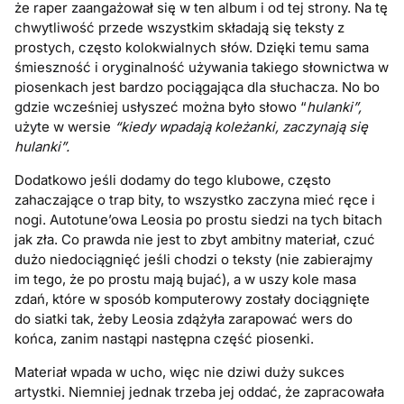
że raper zaangażował się w ten album i od tej strony. Na tę
chwytliwość przede wszystkim składają się teksty z
prostych, często kolokwialnych słów. Dzięki temu sama
śmieszność i oryginalność używania takiego słownictwa w
piosenkach jest bardzo pociągająca dla słuchacza. No bo
gdzie wcześniej usłyszeć można było słowo “
hulanki”,
użyte w wersie
“kiedy wpadają koleżanki, zaczynają się
hulanki”.
Dodatkowo jeśli dodamy do tego klubowe, często
zahaczające o trap bity, to wszystko zaczyna mieć ręce i
nogi. Autotune’owa Leosia po prostu siedzi na tych bitach
jak zła. Co prawda nie jest to zbyt ambitny materiał, czuć
dużo niedociągnięć jeśli chodzi o teksty (nie zabierajmy
im tego, że po prostu mają bujać), a w uszy kole masa
zdań, które w sposób komputerowy zostały dociągnięte
do siatki tak, żeby Leosia zdążyła zarapować wers do
końca, zanim nastąpi następna część piosenki.
Materiał wpada w ucho, więc nie dziwi duży sukces
artystki. Niemniej jednak trzeba jej oddać, że zapracowała