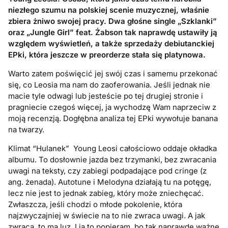
niezłego szumu na polskiej scenie muzycznej, właśnie
zbiera żniwo swojej pracy. Dwa głośne single „Szklanki”
oraz „Jungle Girl” feat. Żabson tak naprawdę ustawiły ją
względem wyświetleń, a także sprzedaży debiutanckiej
EPki, która jeszcze w preorderze stała się platynowa.
Warto zatem poświęcić jej swój czas i samemu przekonać
się, co Leosia ma nam do zaoferowania. Jeśli jednak nie
macie tyle odwagi lub jesteście po tej drugiej stronie i
pragniecie czegoś więcej, ja wychodzę Wam naprzeciw z
moją recenzją. Dogłębna analiza tej EPki wywołuje banana
na twarzy.
Klimat “Hulanek” Young Leosi całościowo oddaje okładka
albumu. To dosłownie jazda bez trzymanki, bez zwracania
uwagi na teksty, czy zabiegi podpadające pod cringe (z
ang. żenada). Autotune i Melodyna działają tu na potęgę,
lecz nie jest to jednak zabieg, który może zniechęcać.
Zwłaszcza, jeśli chodzi o młode pokolenie, która
najzwyczajniej w świecie na to nie zwraca uwagi. A jak
zwraca, to ma luz. I ja to popieram, bo tak naprawdę ważne