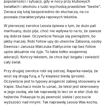
popularności i sytuacji, gdy w nocy przy klubowych
światłach i alkoholu z ludzi wychodzą prawdziwe “bestie”.
Zwraca się tutaj bezpośrednio do słuchacza, na co
pozwala charakterystyka rapowych tekstów.
W pierwszej zwrotce Leosia śpiewa o tym, że dużo pali
marihuany, dużo pije, choć nie wpływa to na to, że zawsze
się dobrze bawi. Oczywiście flexuje się pieniędzmi, bo
jakby inaczej. Robi follow upy do utworów Żabsona, osoby
Deemza i Janusza Walczuka (faktycznie rap bez follow
upów aktualnie nie żyje. To takie kółko wzajemnej
adoracji). Kończy tekstem, że chce być bogata i zwiedzić
cały świat.
Przy drugiej zwrotce robi się ostrzej. Raperka nawija, że
wozi się drogą furą, a Ty klepiesz biedę (proste).
Oczywiście jest to typowy arogancki zabieg stosowany w
trapie. Słuchacz może to uznać, że tekst jest skierowany
w jego osobę, ale tak naprawdę to leci on w eter i/lub do
hejterów. Pokazuje to jej pewność siebie i poczucie
wyższości nad innymi. Tak naprawdę Leosia Was kocha,