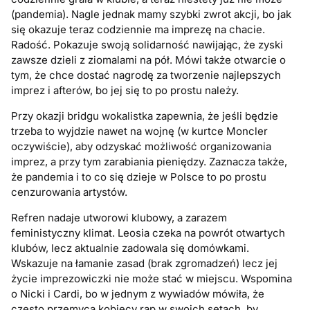
(pandemia). Nagle jednak mamy szybki zwrot akcji, bo jak
się okazuje teraz codziennie ma imprezę na chacie.
Radość. Pokazuje swoją solidarność nawijając, że zyski
zawsze dzieli z ziomalami na pół. Mówi także otwarcie o
tym, że chce dostać nagrodę za tworzenie najlepszych
imprez i afterów, bo jej się to po prostu należy.
Przy okazji bridgu wokalistka zapewnia, że jeśli będzie
trzeba to wyjdzie nawet na wojnę (w kurtce Moncler
oczywiście), aby odzyskać możliwość organizowania
imprez, a przy tym zarabiania pieniędzy. Zaznacza także,
że pandemia i to co się dzieje w Polsce to po prostu
cenzurowania artystów.
Refren nadaje utworowi klubowy, a zarazem
feministyczny klimat. Leosia czeka na powrót otwartych
klubów, lecz aktualnie zadowala się domówkami.
Wskazuje na łamanie zasad (brak zgromadzeń) lecz jej
życie imprezowiczki nie może stać w miejscu. Wspomina
o Nicki i Cardi, bo w jednym z wywiadów mówiła, że
często przemyca kobiecy rap w swoich setach, by