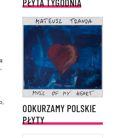
PŁYTA TYGODNIA
ą
,
o,
ODKURZAMY POLSKIE
PŁYTY