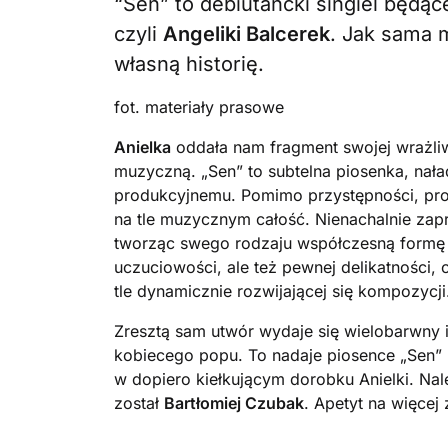
“Sen” to debiutancki singiel będąc
czyli
Angeliki Balcerek
. Jak sama 
własną historię.
fot. materiały prasowe
Anielka
oddała nam fragment swojej wrażliw
muzyczną. „Sen” to subtelna piosenka, na
produkcyjnemu. Pomimo przystępności, pro
na tle muzycznym całość. Nienachalnie zap
tworząc swego rodzaju współczesną formę 
uczuciowości, ale też pewnej delikatności
tle dynamicznie rozwijającej się kompozycji
Zresztą sam utwór wydaje się wielobarwny 
kobiecego popu. To nadaje piosence „Sen” 
w dopiero kiełkującym dorobku Anielki. N
został
Bartłomiej Czubak
. Apetyt na więcej