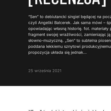
“Sen” to debiutancki singiel będącej na pocz
czyli Angeliki Balcerek. Jak sama mówi – ś
opowiadając własną historię. fot. materiał
fragment swojej wrażliwości, zamieniając j
słowno-muzyczną. „Sen” to subtelna piose
poddana lekkiemu sznytowi produkcyjnemu
propozycja układa się jednak…
25 września 2021