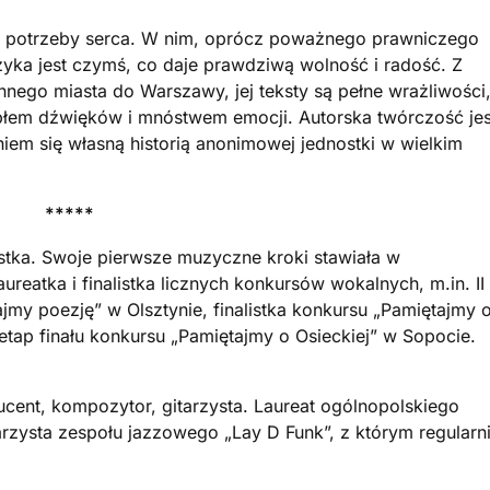
 z potrzeby serca. W nim, oprócz poważnego prawniczego
zyka jest czymś, co daje prawdziwą wolność i radość. Z
nnego miasta do Warszawy, jej teksty są pełne wrażliwości
epłem dźwięków i mnóstwem emocji. Autorska twórczość jes
niem się własną historią anonimowej jednostki w wielkim
*****
stka. Swoje pierwsze muzyczne kroki stawiała w
atka i finalistka licznych konkursów wokalnych, m.in. II
jmy poezję” w Olsztynie, finalistka konkursu „Pamiętajmy 
 etap finału konkursu „Pamiętajmy o Osieckiej” w Sopocie.
ducent, kompozytor, gitarzysta. Laureat ogólnopolskiego
arzysta zespołu jazzowego „Lay D Funk”, z którym regularn