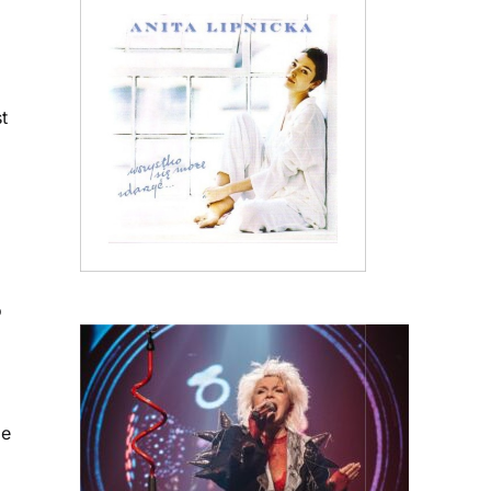
,
t
o
ie