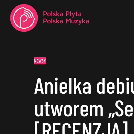
NEWSY
Anielka debi
utworem „Se
[RECENZJA]