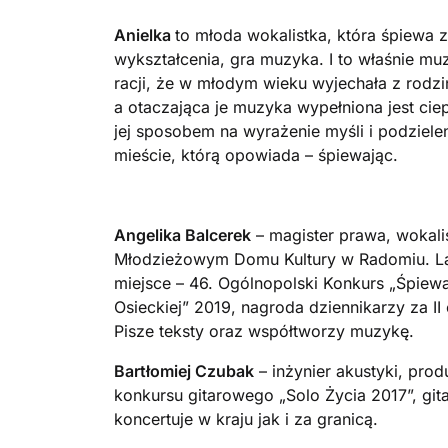
Anielka
to młoda wokalistka, która śpiewa
wykształcenia, gra muzyka. I to właśnie mu
racji, że w młodym wieku wyjechała z rodzi
a otaczająca je muzyka wypełniona jest ci
jej sposobem na wyrażenie myśli i podziele
mieście, którą opowiada – śpiewając.
Angelika Balcerek
– magister prawa, wokali
Młodzieżowym Domu Kultury w Radomiu. Laure
miejsce – 46. Ogólnopolski Konkurs „Śpiewa
Osieckiej” 2019, nagroda dziennikarzy za II
Pisze teksty oraz współtworzy muzykę.
Bartłomiej Czubak
– inżynier akustyki, pro
konkursu gitarowego „Solo Życia 2017”, git
koncertuje w kraju jak i za granicą.