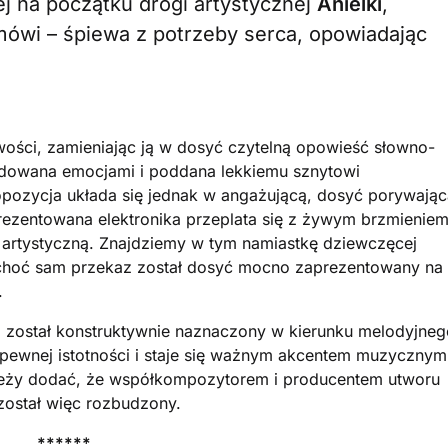
ej na początku drogi artystycznej
Anielki
,
mówi – śpiewa z potrzeby serca, opowiadając
ości, zamieniając ją w dosyć czytelną opowieść słowno-
ładowana emocjami i poddana lekkiemu sznytowi
pozycja układa się jednak w angażującą, dosyć porywając
rezentowana elektronika przeplata się z żywym brzmieniem
artystyczną. Znajdziemy w tym namiastkę dziewczęcej
, choć sam przekaz został dosyć mocno zaprezentowany na
.
i został konstruktywnie naznaczony w kierunku melodyjneg
pewnej istotności i staje się ważnym akcentem muzycznym
ależy dodać, że współkompozytorem i producentem utworu
 został więc rozbudzony.
******