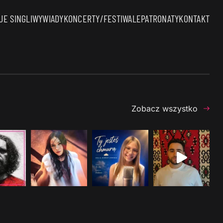
E SINGLI
WYWIADY
KONCERTY/FESTIWALE
PATRONATY
KONTAKT
Zobacz wszystko