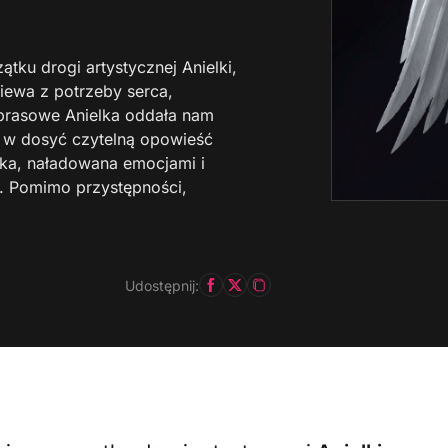
ątku drogi artystycznej Anielki,
piewa z potrzeby serca,
y prasowe Anielka oddała nam
ą w dosyć czytelną opowieść
nka, naładowana emocjami i
. Pomimo przystępności,
Udostępnij: