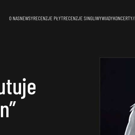
O NAS
NEWSY
RECENZJE PŁYT
RECENZJE SINGLI
WYWIADY
KONCERTY/
utuje
n”