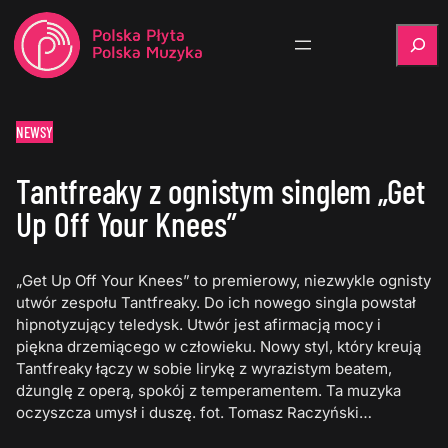
Szukaj
NEWSY
Tantfreaky z ognistym singlem „Get
Up Off Your Knees”
„Get Up Off Your Knees” to premierowy, niezwykle ognisty
utwór zespołu Tantfreaky. Do ich nowego singla powstał
hipnotyzujący teledysk. Utwór jest afirmacją mocy i
piękna drzemiącego w człowieku. Nowy styl, który kreują
Tantfreaky łączy w sobie lirykę z wyrazistym beatem,
dżunglę z operą, spokój z temperamentem. Ta muzyka
oczyszcza umysł i duszę. fot. Tomasz Raczyński…