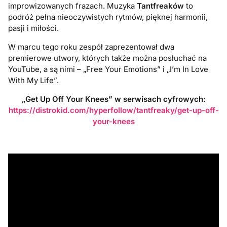
improwizowanych frazach. Muzyka
Tantfreaków
to
podróż pełna nieoczywistych rytmów, pięknej harmonii,
pasji i miłości.
W marcu tego roku zespół zaprezentował dwa
premierowe utwory, których także można posłuchać na
YouTube, a są nimi – „Free Your Emotions” i „I’m In Love
With My Life”.
„Get Up Off Your Knees” w serwisach cyfrowych:
https://distrokid.com/hyperfollow/tantfreaky/get-up-off-
your-knees