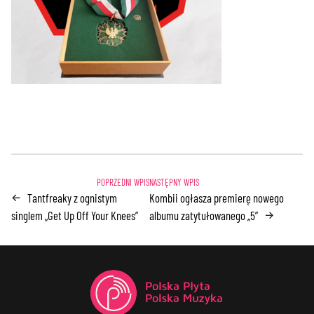
Tantfreaky z ognistym
Kombii ogłasza premierę nowego
←
singlem „Get Up Off Your Knees”
albumu zatytułowanego „5”
→