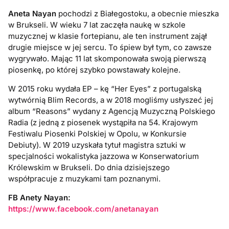
Aneta Nayan
pochodzi z Białegostoku, a obecnie mieszka
w Brukseli. W wieku 7 lat zaczęła naukę w szkole
muzycznej w klasie fortepianu, ale ten instrument zajął
drugie miejsce w jej sercu. To śpiew był tym, co zawsze
wygrywało. Mając 11 lat skomponowała swoją pierwszą
piosenkę, po której szybko powstawały kolejne.
W 2015 roku wydała EP – kę “Her Eyes” z portugalską
wytwórnią Blim Records, a w 2018 mogliśmy usłyszeć jej
album “Reasons” wydany z Agencją Muzyczną Polskiego
Radia (z jedną z piosenek wystąpiła na 54. Krajowym
Festiwalu Piosenki Polskiej w Opolu, w Konkursie
Debiuty). W 2019 uzyskała tytuł magistra sztuki w
specjalności wokalistyka jazzowa w Konserwatorium
Królewskim w Brukseli. Do dnia dzisiejszego
współpracuje z muzykami tam poznanymi.
FB Anety Nayan:
https://www.facebook.com/anetanayan