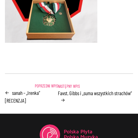
sanah – „Irenka”
←
Favst, Gibbs i „suma wszystkich strachów”
→
[RECENZJA]