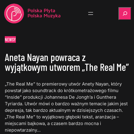
Szukaj
NEWSY
Aneta Nayan powraca z
wyjątkowym utworem „The Real Me”
„The Real Me” to premierowy utwór Anety Nayan, który
powstał jako soundtrack do krótkometrażowego filmu
“Inside” produkcji Johannesa De Jongh’a i Gunthera
Tyriarda. Utwór mówi o bardzo ważnym temacie jakim jest
depresja, tak bardzo aktualnym w dzisiejszych czasach.
„The Real Me” to wyjątkowo głęboki tekst, aranżacja –
miejscami bajkowa, a czasem bardzo mocna i
niepowtarzalny…