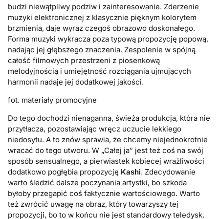
budzi niewątpliwy podziw i zainteresowanie. Zderzenie
muzyki elektronicznej z klasycznie pięknym kolorytem
brzmienia, daje wyraz czegoś obrazowo doskonałego.
Forma muzyki wykracza poza typową propozycję popową,
nadając jej głębszego znaczenia. Zespolenie w spójną
całość filmowych przestrzeni z piosenkową
melodyjnością i umiejętność rozciągania ujmujących
harmonii nadaje jej dodatkowej jakości.
fot. materiały promocyjne
Do tego dochodzi nienaganna, świeża produkcja, która nie
przytłacza, pozostawiając wręcz uczucie lekkiego
niedosytu. A to znów sprawia, że chcemy niejednokrotnie
wracać do tego utworu. W „Całej ja” jest też coś na swój
sposób sensualnego, a pierwiastek kobiecej wrażliwości
dodatkowo pogłębia propozycję
Kashi
. Zdecydowanie
warto śledzić dalsze poczynania artystki, bo szkoda
byłoby przegapić coś faktycznie wartościowego. Warto
też zwrócić uwagę na obraz, który towarzyszy tej
propozycji, bo to w końcu nie jest standardowy teledysk.