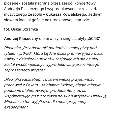
piosenek została nagrana przez zespół koncertowy
Andrzeja Piasecznego i wyprodukowana przez szefa
muzycznego zespołu –
Łukasza Kowalskiego
. Jednym
słowem idealni goście na urodzinowej imprezie.
fot. Oskar Szramka
Andrzej Piaseczny
o pierwszym singlu z płyty „50/50“:
Piosenka „Przedostatni” pochodzi z mojej płyty pod
tytułem „50/50“, która będzie miała premierę już 7 maja.
Każdy z dziesięciu utworów znajdujących się na niej
został współnapisany i wyprodukowany przez innego
zaproszonego artystę.”
„Nad „Przedostatnim”‚ miałem wielką przyjemność
pracować z Foxem – Michałem Królem, ciągle młodym i
podobnie utalentowanym producentem, od lat
współpracującym z czołówką polskich artystów. Dziękuję
Michale za ten wyjątkowo dla mnie przyjemny
eksperyment.