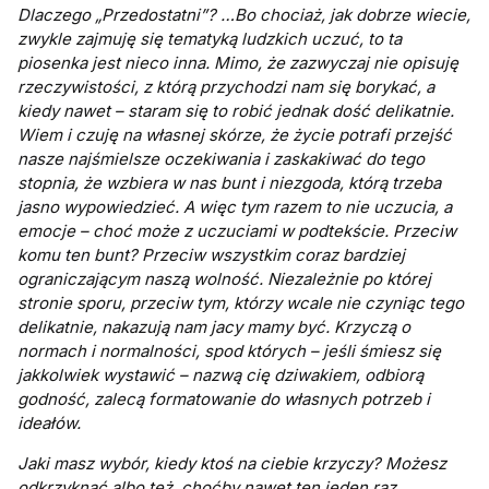
Dlaczego „Przedostatni”? …Bo chociaż, jak dobrze wiecie,
zwykle zajmuję się tematyką ludzkich uczuć, to ta
piosenka jest nieco inna. Mimo, że zazwyczaj nie opisuję
rzeczywistości, z którą przychodzi nam się borykać, a
kiedy nawet – staram się to robić jednak dość delikatnie.
Wiem i czuję na własnej skórze, że życie potrafi przejść
nasze najśmielsze oczekiwania i zaskakiwać do tego
stopnia, że wzbiera w nas bunt i niezgoda, którą trzeba
jasno wypowiedzieć. A więc tym razem to nie uczucia, a
emocje – choć może z uczuciami w podtekście. Przeciw
komu ten bunt? Przeciw wszystkim coraz bardziej
ograniczającym naszą wolność. Niezależnie po której
stronie sporu, przeciw tym, którzy wcale nie czyniąc tego
delikatnie, nakazują nam jacy mamy być. Krzyczą o
normach i normalności, spod których – jeśli śmiesz się
jakkolwiek wystawić – nazwą cię dziwakiem, odbiorą
godność, zalecą formatowanie do własnych potrzeb i
ideałów.
Jaki masz wybór, kiedy ktoś na ciebie krzyczy? Możesz
odkrzyknąć albo też, choćby nawet ten jeden raz,