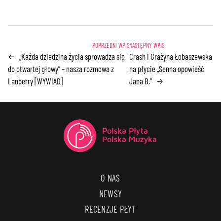
„Każda dziedzina życia sprowadza się
Crash i Grażyna Łobaszewska
←
do otwartej głowy” – nasza rozmowa z
na płycie „Senna opowieść
Lanberry [WYWIAD]
Jana B.”
→
O NAS
NEWSY
RECENZJE PŁYT