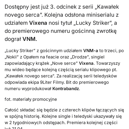
Dostępny jest już 3. odcinek z serii „Kawałek
novego serca”. Kolejna odsłona miniserialu z
udziałem
Vixena
nosi tytuł „Lucky Striker”, a
do premierowego numeru gościnną zwrotkę
dograł
VNM.
„Lucky Striker” z gościnnym udziałem
VNM-a
to trzeci, po
„Nokii” z Opałem na feacie oraz „Drodze”, singiel
zapowiadający krążek „Nove serce”
Vixena
. Towarzyszy
mu wideo będące kolejną częścią serialu klipowego pt.
„Kawałek novego serca”. Za realizację serii teledysków
odpowiada ekipa 9Liter Filmy. Bit do premierowego
numeru wyprodukował
Kontrabandz
.
fot. materiały promocyjne
Całość składać się będzie z czterech klipów łączących się
w spójną historię. Kolejne single i teledyski ukazywały się
w 2 tygodniowych odstępach. Premiera kolejnej części
już 21.04.