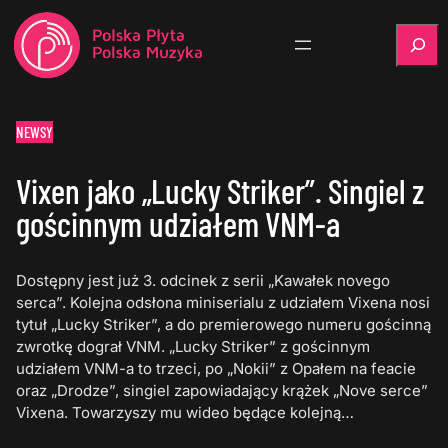
Szukaj
NEWSY
Vixen jako „Lucky Striker”. Singiel z
gościnnym udziałem VNM-a
Dostępny jest już 3. odcinek z serii „Kawałek novego
serca”. Kolejna odsłona miniserialu z udziałem Vixena nosi
tytuł „Lucky Striker”, a do premierowego numeru gościnną
zwrotkę dograł VNM. „Lucky Striker” z gościnnym
udziałem VNM-a to trzeci, po „Nokii” z Opałem na feacie
oraz „Drodze”, singiel zapowiadający krążek „Nove serce”
Vixena. Towarzyszy mu wideo będące kolejną…