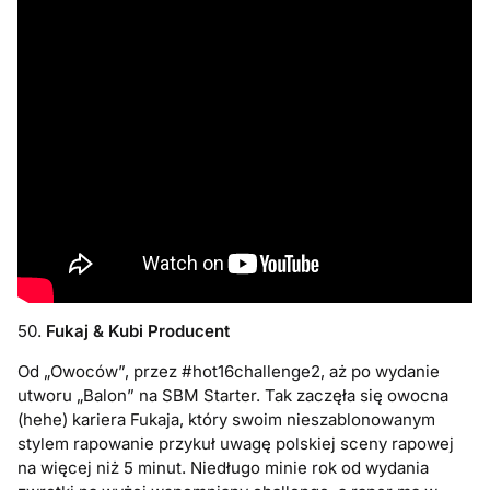
50.
Fukaj & Kubi Producent
Od „Owoców”, przez #hot16challenge2, aż po wydanie
utworu „Balon” na SBM Starter. Tak zaczęła się owocna
(hehe) kariera Fukaja, który swoim nieszablonowanym
stylem rapowanie przykuł uwagę polskiej sceny rapowej
na więcej niż 5 minut. Niedługo minie rok od wydania