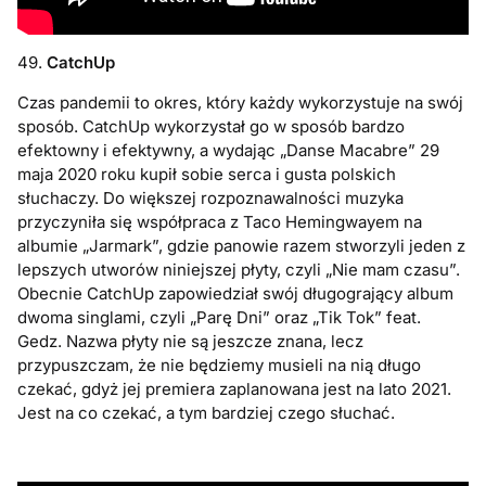
49.
CatchUp
Czas pandemii to okres, który każdy wykorzystuje na swój
sposób. CatchUp wykorzystał go w sposób bardzo
efektowny i efektywny, a wydając „Danse Macabre” 29
maja 2020 roku kupił sobie serca i gusta polskich
słuchaczy. Do większej rozpoznawalności muzyka
przyczyniła się współpraca z Taco Hemingwayem na
albumie „Jarmark”, gdzie panowie razem stworzyli jeden z
lepszych utworów niniejszej płyty, czyli „Nie mam czasu”.
Obecnie CatchUp zapowiedział swój długogrający album
dwoma singlami, czyli „Parę Dni” oraz „Tik Tok” feat.
Gedz. Nazwa płyty nie są jeszcze znana, lecz
przypuszczam, że nie będziemy musieli na nią długo
czekać, gdyż jej premiera zaplanowana jest na lato 2021.
Jest na co czekać, a tym bardziej czego słuchać.