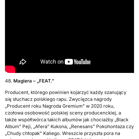
48.
Magiera – „FEAT.”
Producent, którego powinien kojarzyć każdy szanujący
się słuchacz polskiego rapu. Zwycięzca nagrody
„Producent roku Nagroda Gremium” w 2020 roku,
czołowa osobowość polskiej sceny producenckiej, a
także współtwórca takich albumów jak chociażby „Black
Album” Peji, „Afera” Kukona, „Renesans” Pokohontaza czy
„Chudy chłopak” Kaliego. Wreszcie przyszła pora na