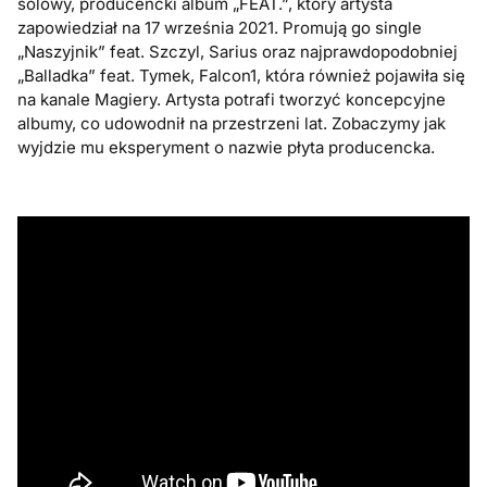
solowy, producencki album „FEAT.”, który artysta
zapowiedział na 17 września 2021. Promują go single
„Naszyjnik” feat. Szczyl, Sarius oraz najprawdopodobniej
„Balladka” feat. Tymek, Falcon1, która również pojawiła się
na kanale Magiery. Artysta potrafi tworzyć koncepcyjne
albumy, co udowodnił na przestrzeni lat. Zobaczymy jak
wyjdzie mu eksperyment o nazwie płyta producencka.