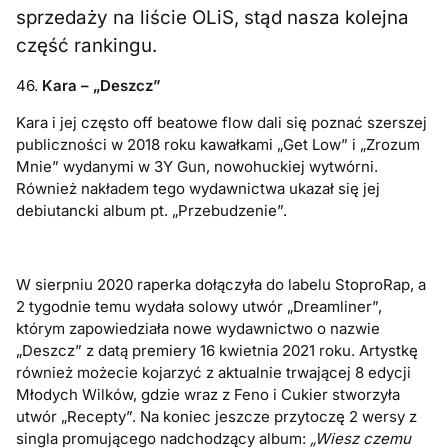
sprzedaży na liście OLiS, stąd nasza kolejna
część rankingu.
46.
Kara – „Deszcz”
Kara i jej często off beatowe flow dali się poznać szerszej
publiczności w 2018 roku kawałkami „Get Low” i „Zrozum
Mnie” wydanymi w 3Y Gun, nowohuckiej wytwórni.
Również nakładem tego wydawnictwa ukazał się jej
debiutancki album pt. „Przebudzenie”.
W sierpniu 2020 raperka dołączyła do labelu StoproRap, a
2 tygodnie temu wydała solowy utwór „Dreamliner”,
którym zapowiedziała nowe wydawnictwo o nazwie
„Deszcz” z datą premiery 16 kwietnia 2021 roku. Artystkę
również możecie kojarzyć z aktualnie trwającej 8 edycji
Młodych Wilków, gdzie wraz z Feno i Cukier stworzyła
utwór „Recepty”. Na koniec jeszcze przytoczę 2 wersy z
singla promującego nadchodzący album:
„Wiesz czemu