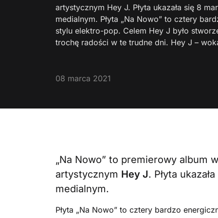
artystycznym Hey J. Płyta ukazała się 8 m
medialnym. Płyta „Na Nowo” to cztery bard
stylu elektro-pop. Celem Hey J było stworz
trochę radości w te trudne dni. Hey J – woka
08 marca 2021
„Na Nowo” to premierowy album w
artystycznym
Hey J
. Płyta ukazał
medialnym.
Płyta „Na Nowo” to cztery bardzo energicz