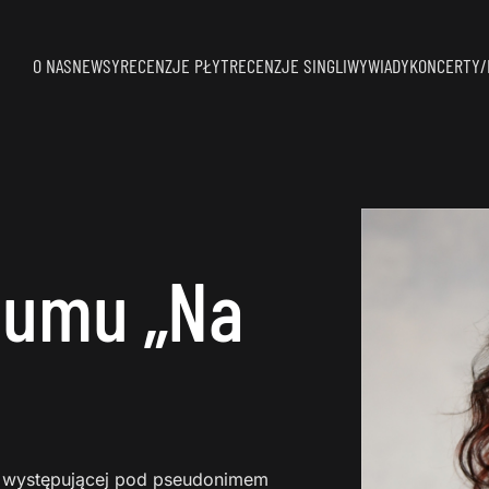
O NAS
NEWSY
RECENZJE PŁYT
RECENZJE SINGLI
WYWIADY
KONCERTY/
bumu „Na
i występującej pod pseudonimem