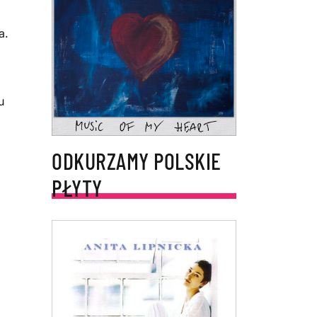
a.
u
ODKURZAMY POLSKIE
PŁYTY