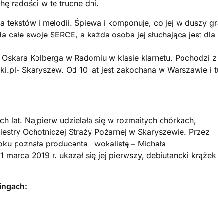
hę radości w te trudne dni.
ka tekstów i melodii. Śpiewa i komponuje, co jej w duszy gr
a całe swoje SERCE, a każda osoba jej słuchająca jest dla
. Oskara Kolberga w Radomiu w klasie klarnetu. Pochodzi z
i.pl- Skaryszew. Od 10 lat jest zakochana w Warszawie i t
h lat. Najpierw udzielała się w rozmaitych chórkach,
rkiestry Ochotniczej Straży Pożarnej w Skaryszewie. Przez
roku poznała producenta i wokalistę – Michała
 marca 2019 r. ukazał się jej pierwszy, debiutancki krążek
ingach: