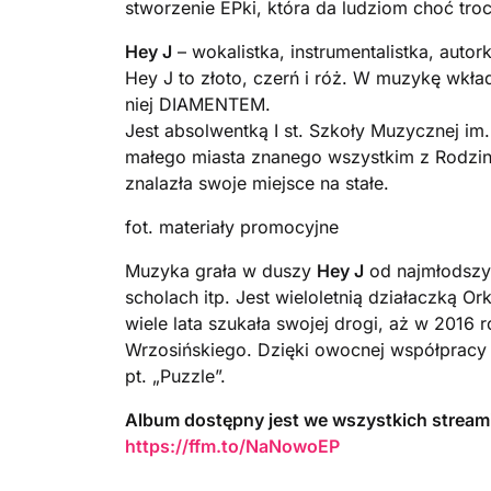
stworzenie EPki, która da ludziom choć troc
Hey J
– wokalistka, instrumentalistka, autor
Hey J to złoto, czerń i róż. W muzykę wkład
niej DIAMENTEM.
Jest absolwentką I st. Szkoły Muzycznej im
małego miasta znanego wszystkim z Rodzink
znalazła swoje miejsce na stałe.
fot. materiały promocyjne
Muzyka grała w duszy
Hey J
od najmłodszyc
scholach itp. Jest wieloletnią działaczką O
wiele lata szukała swojej drogi, aż w 2016 
Wrzosińskiego. Dzięki owocnej współpracy 1
pt. „Puzzle”.
Album dostępny jest we wszystkich stream
https://ffm.to/NaNowoEP