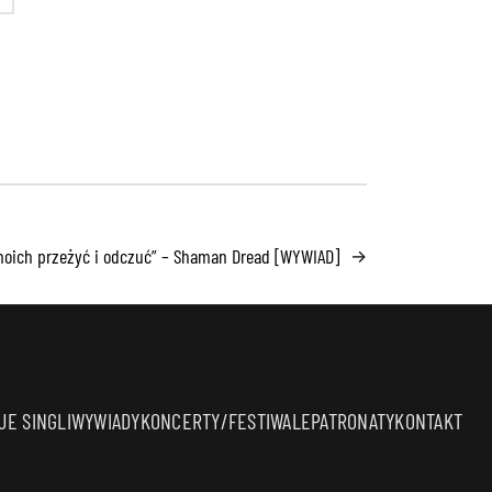
moich przeżyć i odczuć” – Shaman Dread [WYWIAD]
→
E SINGLI
WYWIADY
KONCERTY/FESTIWALE
PATRONATY
KONTAKT