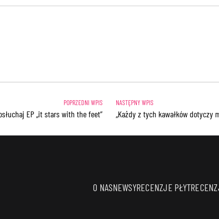
słuchaj EP „it stars with the feet”
„Każdy z tych kawałków dotyczy 
O NAS
NEWSY
RECENZJE PŁYT
RECENZJ