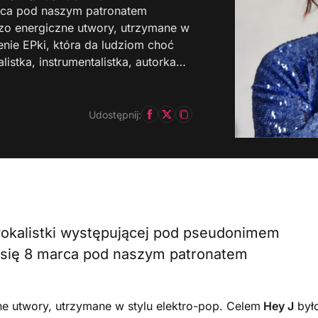
arca pod naszym patronatem
zo energiczne utwory, utrzymane w
enie EPki, która da ludziom choć
listka, instrumentalistka, autorka…
Udostępnij:
okalistki występującej pod pseudonimem
a się 8 marca pod naszym patronatem
ne utwory, utrzymane w stylu elektro-pop. Celem
Hey J
był