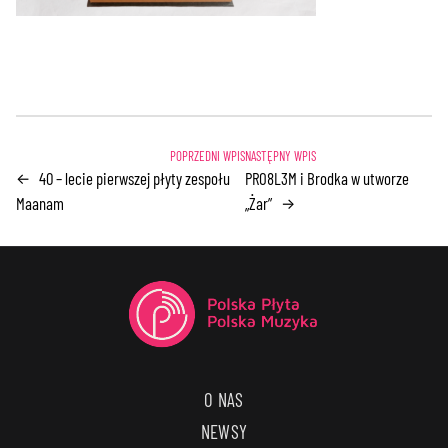
40 – lecie pierwszej płyty zespołu
PRO8L3M i Brodka w utworze
←
Maanam
„Żar”
→
O NAS
NEWSY